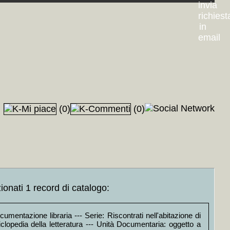
(0)
(0)
n A/22)
+MAP
+++
ania, Beglio, Bulgaria, Olanda, Scandinavia, Ungheria, America, Gran
si, Rodari, Levi, Eco, Soldati, Vanzetti, Pavese, Romano, Montagnana,
, Marcuse
+MAP
+++
ionati 1 record di catalogo:
+
umentazione libraria --- Serie: Riscontrati nell'abitazione di
ne, sesso
+MAP
+++
iclopedia della letteratura --- Unità Documentaria: oggetto a