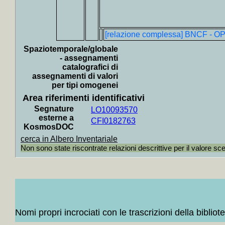
+
Collocati i
+
Collocati in 
+
Collocati i
+
Collocati i
[relazione complessa] BNCF - O
+
Collocati i
+
Collocati in
Spaziotemporale/globale
+
Collocati 
- assegnamenti
+
Collocati i
catalografici di
+
Collocati i
+
Collocati i
assegnamenti di valori
+
Collocati i
per tipi omogenei
+
Collocati i
Area riferimenti identificativi
+
Collocati i
+
Collocati i
Segnature
LO10093570
+
Collocati i
esterne a
CFI0182763
+
Collocati i
KosmosDOC
+
Collocati i
cerca in Albero Inventariale
+
Collocati i
+
Collocati i
Non sono state riscontrate relazioni descrittive per il valore sc
+
Collocati i
+
Collocati i
+
Collocati i
+
Collocati 
+
Presenti in 
+
Altri
+MAP
+
+
Non corrispo
Nomi propri incrociati con le trascrizioni della bibliot
+
Libretti bibl
+
Dizionari ed a