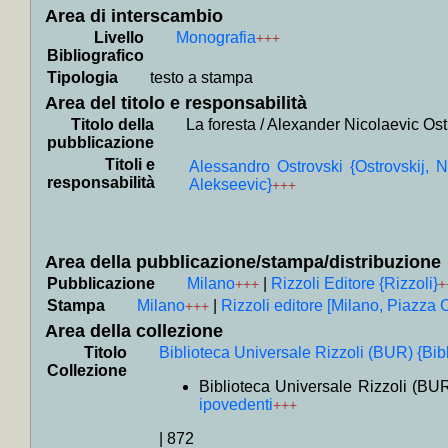
+
Cirano di
Area di interscambio
+
Collocati i
Livello
Monografia
+
Collocati i
+++
+
Collocati i
Bibliografico
+
Collocati i
Tipologia
testo a stampa
+
Collocati i
Area del titolo e responsabilità
+
Collocati in
+
Collocati 
Titolo della
La foresta / Alexander Nicolaevic Ost
Bretagna, Gre
pubblicazione
Pajetta, Zolla
Titoli e
+
Collocati in
Alessandro Ostrovski {Ostrovskij, N
+
Collocati in 
responsabilità
Alekseevic}
+++
+
Collocati i
+
Collocati in
+
Collocati i
+
Collocati i
Area della pubblicazione/stampa/distribuzione
+
Collocati i
+
Collocati i
Pubblicazione
Milano
|
Rizzoli Editore {Rizzoli}
+++
+
+
Collocati i
Stampa
Milano
|
Rizzoli editore [Milano, Piazza C
+++
+
Collocati i
+
Collocati 
Area della collezione
(interviste 1
Titolo
Biblioteca Universale Rizzoli (BUR) {Bib
+
Collocati i
Collezione
+
Collocati in
Biblioteca Universale Rizzoli (BUR)
+
Collocati i
ipovedenti
+++
+
Collocati i
+
Collocati i
+
Collocati i
|
872