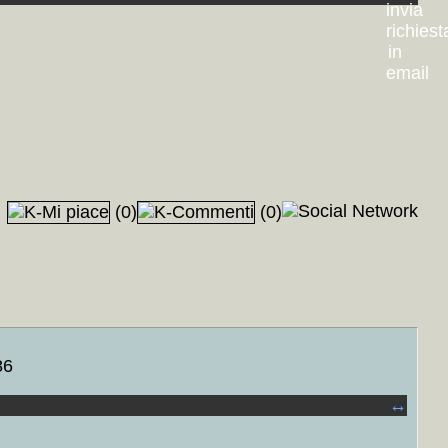
(0)
(0)
nd
+MAP
+++
 Armand Salacrou
+MAP
+++
atto - Il diavolo e il buon Dio - Nekrassov - I sequestrati di Altona) /
86
↔