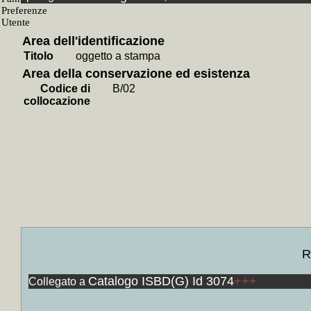
+
Uccellini 
+
Don Giova
+
Il *person
+
Sul caso 
Area dell'identificazione
+
Un sorso d
Titolo
oggetto a stampa
+
La *canta
+
Il *pedone
Area della conservazione ed esistenza
+
Il *manda
Codice di
B/02
+
L'Ispettor
collocazione
+
I nemici 
+
Piccoli b
+
Il *matrim
+
Mercadet l
+
V come Vi
+
La *prima
+
I *parenti 
+
Il *gran 
+
Iphigenie 
+
La *sconos
+
La *vita 
+
Teatro (Mo
Jean Paul S
+
Le *Cid / 
R
+
Le *astuzi
+
Teatro e 
Catalogo ISBD(G) Id 3074
+++
Collegato a
+
Tuttosà e
+
Teatro / V
+
Un mese i