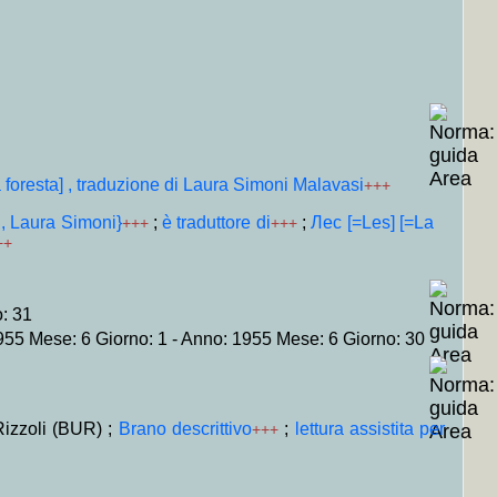
Latina
+MAP
+++
iclopedie musica lirica e classica»]
+MAP
+++
n A/22)
+MAP
+++
ania, Beglio, Bulgaria, Olanda, Scandinavia, Ungheria, America, Gran
si, Rodari, Levi, Eco, Soldati, Vanzetti, Pavese, Romano, Montagnana,
, Marcuse
+MAP
+++
 foresta] , traduzione di Laura Simoni Malavasi
+++
+
, Laura Simoni}
;
è traduttore di
;
Лес [=Les] [=La
+++
+++
++
ne, sesso
+MAP
+++
AP
+++
: 31
55 Mese: 6 Giorno: 1 - Anno: 1955 Mese: 6 Giorno: 30
 Piero Ravasenga, Vezio Crisafulli]
+MAP
+++
ascita» 1944/1962, «Pioniere» (almanacco n.1 e 2), Incontro al 2000
egime della forchetta (1976)
+MAP
+++
rno) 12 vol.
+MAP
+++
ti
+MAP
+++
Rizzoli (BUR) ;
Brano descrittivo
;
lettura assistita per
+++