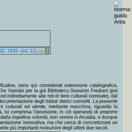
 su carta, progettazione oro, saggi, biografie artisti vari; B) Catalogo
 biografie artisti vari
+MAP
+++
chitettura e urbanistica, saggi e biografie artisti vari; B) Elenchi 3-4-5
rtisti vari
+MAP
+++
erù precolombiano, Arezzo, Parigi, Torcello, Mosca, Viani, Lomellini,
aestum, Budapest, Silvestro Lega, Cuneo, Roma, New York
+MAP
+++
Bretagna, Francia, Repubblica federale tedesca, Repubblica democratica
. 1945- (ed. 12)
+++
nità» del 2004]
+MAP
+++
rico/vignettistica]
+MAP
+++
rico/vignettistica]
+MAP
+++
ia, brigantaggio,politica ]
+MAP
+++
ga di Roger Garaudy]
+MAP
+++
ficative, sono qui considerati estensione catalografica,
i ultimi due secoli di Michele Rosi]
+MAP
+++
lio Varriale per la già Biblioteca Giovanni Frediani (poi
ia, brigantaggio,politica e dizionario etnologia ]
+MAP
+++
ndirettamente alle reti di beni culturali correlate), dal
a «Canzone italiana, canzone politica, varietà»]
+MAP
+++
cumentazione degli Istituti storici coinvolti. La presente
i culturali ed utente, mediante macchina, riguarda la
llato ma presente in inventario dizionario di Musica]
+MAP
+++
à, ivi compresa l'ipovisione, in ciò sperando di proporre
 dalla rispettiva volontà, non vivono in Arcadia, e dunque
mentazione innovativa, ma che cerca di concretizzare un
lle più importanti rivoluzioni degli ultimi due secoli.
spagnolo, tedesco, russo
+MAP
+++