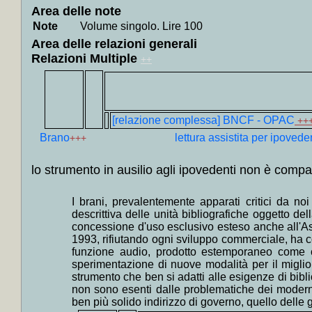
+
Collocati in
Area delle note
+
Collocati i
Note
Volume singolo. Lire 100
Tredici, Artis
+
Collocati i
Area delle relazioni generali
cataloghi most
Relazioni Multiple
++
+
Collocati in
+
Collocati 
Madrid, Chic
+
Collocati i
+
Collocati i
+
Collocati i
[relazione complessa] BNCF - OPAC
++
tedesca, Russ
Brano
lettura assistita per ipovede
+
Collocati in
+++
+
Collocati i
+
Collocati i
lo strumento in ausilio agli ipovedenti non è compat
+
Collocati i
+
Collocati i
+
Collocati i
I brani, prevalentemente apparati critici da noi
+
Collocati i
descrittiva delle unità bibliografiche oggetto d
+
Collocati i
concessione d'uso esclusivo esteso anche all'Asso
+
Collocati i
+
Collocati i
1993, rifiutando ogni sviluppo commerciale, ha co
+
Collocati in
funzione audio, prodotto estemporaneo come co
+
Collocati i
sperimentazione di nuove modalità per il migliora
+
Collocati i
strumento che ben si adatti alle esigenze di bibli
+
Collocati in
non sono esenti dalle problematiche dei moderni
+
Collocati in
ben più solido indirizzo di governo, quello delle 
+
Collocati i