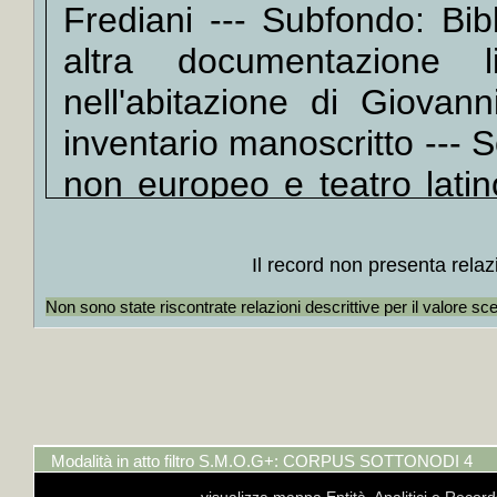
Frediani --- Subfondo: Bib
dialetta
+
Colloc
altra documentazione li
+
Coll
nell'abitazione di Giovan
Spagna i
inventario manoscritto --- S
Scandin
India, 
non europeo e teatro latin
piemont
(meno Italia-Francia, Germ
Romano, 
Fascicolo: I *tedeschi
+
Colloc
Il record non presenta relaz
Bobbio, 
Documentaria: oggetto a s
Non sono state riscontrate relazioni descrittive per il valore sc
+
Coll
Catalogo ISBD(G)
I tede
italiani
+
epilogo / Leon Kruczowski
+
Colloc
«Vignett
+
Colloc
Modalità in atto filtro S.M.O.G+: CORPUS SOTTONODI 4
+
Collo