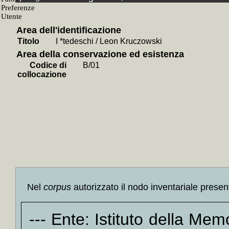
+
Le
Schnitz
Area dell'identificazione
+
Teatr
Titolo
I *tedeschi / Leon Kruczowski
+
Emigr
Area della conservazione ed esistenza
+
L' *u
Codice di
B/01
+
Le *c
collocazione
+
Coll
frances
+
Collo
Pirandel
+
Collo
teatro U
+
Coll
corrisp
Nel
corpus
autorizzato il nodo inventariale presen
classica
+
Colloc
--- Ente: Istituto della Me
+
Collo