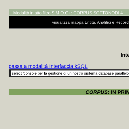
+
La *p
+
Amede
Modalità in atto filtro S.M.O.G+: CORPUS SOTTONODI 4
+
Op
visualizza mappa Entità, Analitici e Recor
Cemero
+
Oper
+++
+
Renat
Int
+
Renuc
+
Eugen
passa a modalità Interfaccia kSQL
+
Leone
Monti
+
+
Atti 
CORPUS
: IN PR
"
+MAP
+
Senz
+
Livo
Aldo Sa
+
Movim