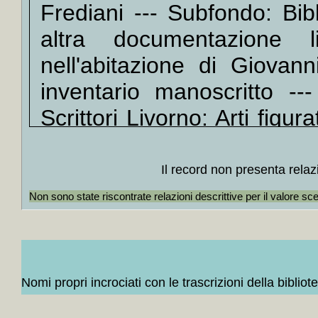
Frediani --- Subfondo: Bib
Bortolot
+
I *li
altra documentazione li
+
Il
nell'abitazione di Giovan
Guerra
inventario manoscritto ---
+
La *f
+
Il *l
Scrittori Livorno: Arti figur
+
[Il
Fascicolo: L' *assedio d
Lopez
Domenico Guerrazzi --- 
+
La *s
Il record non presenta relaz
+++
stampa
Non sono state riscontrate relazioni descrittive per il valore sc
+
Il *t
Catalogo ISBD(G)
L'assedi
+++
Domenico Guerrazzi
+++
+
Sette
+
Rosa
+++
Nomi propri incrociati con le trascrizioni della bibliot
+
C'è p