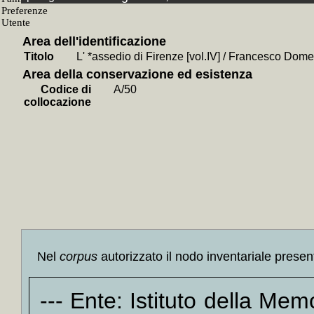
Guerra
+
Manua
Area dell'identificazione
Proven
Titolo
L' *assedio di Firenze [vol.IV] / Francesco Dom
+
Tribun
Area della conservazione ed esistenza
+
Tosca
Codice di
A/50
+
Di M
collocazione
Traver
+
Livor
+
La 
Guerra
+
Guida
Giusep
+
Scritt
+
Al pr
Nel
corpus
autorizzato il nodo inventariale presen
Toscan
+
Omag
--- Ente: Istituto della Me
+
Livo