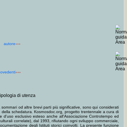
autore
+++
ipovedenti
+++
tipologia di utenza
 sommari od altre brevi parti più significative, sono qui considerati
tto della schedatura. Kosmosdoc.org, progetto trentennale a cura di
ione d'uso esclusivo esteso anche all'Associazione Controtempo ed
culturali correlate), dal 1993, rifiutando ogni sviluppo commerciale,
cumentazione degli Istituti storici coinvolti. La presente funzione