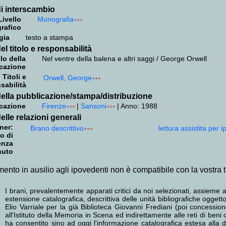
i interscambio
Livello
Monografia
+++
grafico
gia
testo a stampa
el titolo e responsabilità
lo della
Nel ventre della balena e altri saggi / George Orwell
cazione
Titoli e
Orwell, George
+++
sabilità
ella pubblicazione/stampa/distribuzione
cazione
Firenze
|
Sansoni
|
Anno: 1988
+++
+++
elle relazioni generali
ner:
Brano descrittivo
lettura assistita per 
+++
o di
enza
nuto
mento in ausilio agli ipovedenti non è compatibile con la vostra 
I brani, prevalentemente apparati critici da noi selezionati, assieme a
estensione catalografica, descrittiva delle unità bibliografiche ogge
Elio Varriale per la già Biblioteca Giovanni Frediani (poi concess
all'Istituto della Memoria in Scena ed indirettamente alle reti di beni 
ha consentito sino ad oggi l'informazione catalografica estesa alla do