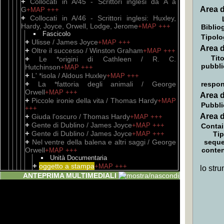
+
Collocati in A/45 - Scrittori inglesi da A a
Area d
G
+MAP
+++
+
Collocati in A/46 - Scrittori inglesi: Huxley,
Hardy, Joyce, Orwell, Lodge, Jerome
+MAP
+++
Biblio
Fascicolo
Tipolo
+
Ulisse / James Joyce
+MAP
+++
Area d
+
Oltre il successo / Winston Graham
+MAP
+++
Tito
+
Le *origini di Cathleen / R. C.
pubbli
Hutchinson
+MAP
+++
+
L' *isola / Aldous Huxley
+MAP
+++
+
La *fattoria degli animali / George
respon
Orwell
+MAP
+++
Area d
+
Piccole ironie della vita / Thomas Hardy
+MAP
Pubbli
+++
+
Area d
Giuda l'oscuro / Thomas Hardy
+MAP
+++
+
Gente di Dublino / James Joyce
+MAP
+++
Contai
+
Gente di Dublino / James Joyce
+MAP
+++
Tip
+
Nel ventre della balena e altri saggi / George
sequ
Orwell
conte
+MAP
+++
Unità Documentaria
+
oggetto a stampa
+MAP
+++
lo stru
+
Foglie secche / Aldous Huxley
+MAP
+++
ANTEPRIMA MULTIMEDIALI
+
Il *mondo nuovo - Ritorno al mondo nuovo /
Aldous Huxley
+MAP
+++
+
I *diavoli di Loudun / Aldous Huxley
+MAP
+++
+
Millenovecentottantaquattro / George
Orwell
+MAP
+++