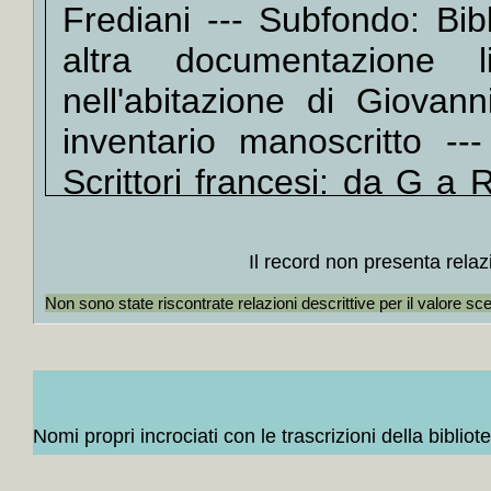
Frediani --- Subfondo: Bib
Lesag
+
Il *vi
altra documentazione li
+
Carm
nell'abitazione di Giovan
+
Il *p
inventario manoscritto ---
+
There
+
Massi
Scrittori francesi: da G a 
+
Signo
Raymond Queneau --- Un
+
Bubu
stampa
+++
Il record non presenta relaz
+
Dal l
Catalogo ISBD(G)
Suburbi
Non sono state riscontrate relazioni descrittive per il valore sc
+
Ultim
+
Collo
V
+MAP
+
Colloc
+
Colloc
Nomi propri incrociati con le trascrizioni della bibliot
Orwell,