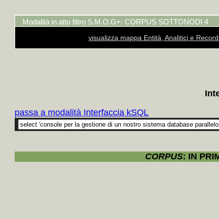
+
Collo
Shaw, Si
Modalità in atto filtro S.M.O.G+: CORPUS SOTTONODI 4
+
Colloc
visualizza mappa Entità, Analitici e Recor
latina
+
+
Colloc
Parise,
+++
Int
+
Colloc
Dialett
passa a modalità Interfaccia kSQL
+
Colloc
Cuba
+
+
Collo
CORPUS
: IN PR
Volponi
+
Collo
Bassani,
Zavattin
+
Collo