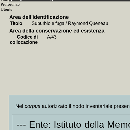
+
La *f
+
La *s
Area dell'identificazione
+
L'*im
Titolo
Suburbio e fuga / Raymond Queneau
+
La *p
Area della conservazione ed esistenza
+
I *fr
Codice di
A/43
+
Eserc
collocazione
+
Racco
+
Pauli
+
Icaro
+
Mano
(detto 
+
La *v
+
Per s
+
La *p
Nel
corpus
autorizzato il nodo inventariale presen
+
Sto
Lesag
--- Ente: Istituto della Me
+
Sto