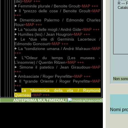
(de)
+MAP
+++
R --- 
+
Femminile plurale / Benoite Groult
+MAP
+++
Catal
+
Il *prezzo delle cose / Benoite Groult
+MAP
+++
+
Dimenticare Palermo / Edmonde Charles
Roux
+MAP
+++
+
La *scuola delle mogli / André Gide
+MAP
+++
+
Humilies (les) / Jean Hougron
+MAP
+++
+
Le *due vite di Germinia Lacerteux /
Edmondo Goncourt
+MAP
+++
+
La *condizione umana / André Malraux
+MAP
+++
+
L'*Odeur du temps (Les musees -
L'insomnie) / Quentin Ritzen
+MAP
+++
+
Simone il patetico / Jean Giraudoux
+MAP
+++
+
Ambasciate / Roger Peyrefitte
+MAP
+++
Non sono 
+
Il *grande Oriente / Roger Peyrefitte
+MAP
+++
+
La *domenica della vita / Raymond
Queneau
+MAP
+++
Unità Documentaria
ANTEPRIMA MULTIMEDIALI
+
oggetto a stampa
+MAP
+++
+
Gargantua e Pantagruele. I / Françoise
Nomi prop
Rabelais
+MAP
+++
+
Gargantua e Pantagruele. II / Françoise
Rabelais
+MAP
+++
+
Scritti / Pablo Picasso
+MAP
+++