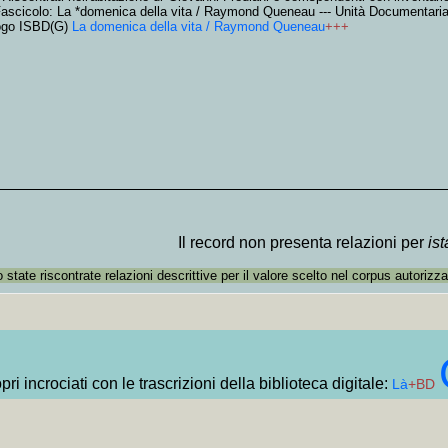
Fascicolo: La *domenica della vita / Raymond Queneau --- Unità Documentari
ogo ISBD(G)
La domenica della vita / Raymond Queneau
+++
Il record non presenta relazioni per
is
state riscontrate relazioni descrittive per il valore scelto nel corpus autorizza
ri incrociati con le trascrizioni della biblioteca digitale:
Là
+BD