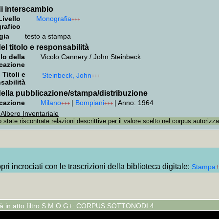
i interscambio
Livello
Monografia
+++
grafico
gia
testo a stampa
el titolo e responsabilità
lo della
Vicolo Cannery / John Steinbeck
cazione
Titoli e
Steinbeck, John
+++
sabilità
ella pubblicazione/stampa/distribuzione
cazione
Milano
|
Bompiani
|
Anno: 1964
+++
+++
 Albero Inventariale
state riscontrate relazioni descrittive per il valore scelto nel corpus autorizza
ri incrociati con le trascrizioni della biblioteca digitale:
Stampa
tà in atto filtro S.M.O.G+: CORPUS SOTTONODI 4