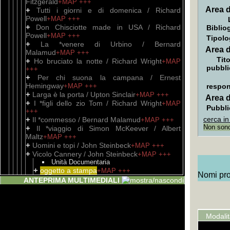
Fitzgerald
+MAP
+++
Area d
+
Tutti i giorni e di domenica / Richard
Powell
+MAP
+++
+
Don Chisciotte made in USA / Richard
Biblio
Powell
+MAP
+++
Tipolo
+
La *venere di Urbino / Bernard
Area d
Malamud
+MAP
+++
Tito
+
Ho bruciato la notte / Richard Wright
+MAP
pubbli
+++
+
Per chi suona la campana / Ernest
Hemingway
+MAP
+++
respon
+
Larga è la porta / Upton Sinclair
+MAP
+++
Area d
+
I *figli dello zio Tom / Richard Wright
+MAP
Pubbli
+++
+
cerca in
Il *commesso / Bernard Malamud
+MAP
+++
Non sono 
+
Il *viaggio di Simon McKeever / Albert
Maltz
+MAP
+++
+
Uomini e topi / John Steinbeck
+MAP
+++
+
Vicolo Cannery / John Steinbeck
+MAP
+++
Unità Documentaria
+
oggetto a stampa
+MAP
+++
Nomi prop
+
Furore / John Steinbeck
+MAP
+++
ANTEPRIMA MULTIMEDIALI
+
I *quarantanove racconti / Ernest
Hemingway
+MAP
+++
+
Avere e non avere / Ernest Hemingway
+MAP
+++
Modali
+
Cento per cento storia di un patriota / Upton
Sinclair
+MAP
+++