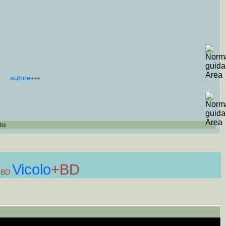
autore
+++
to
Vicolo
+BD
+BD