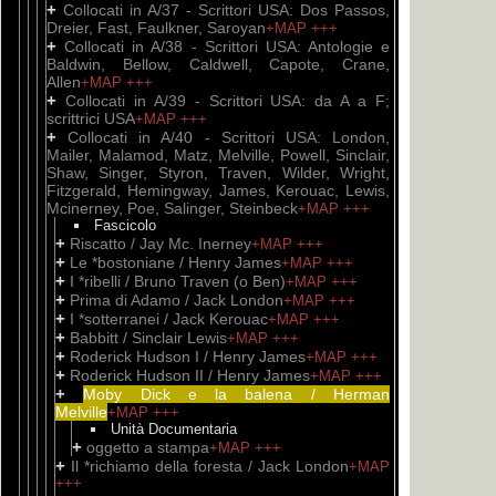
+
Collocati in A/37 - Scrittori USA: Dos Passos,
Dreier, Fast, Faulkner, Saroyan
+MAP
+++
+
Collocati in A/38 - Scrittori USA: Antologie e
Baldwin, Bellow, Caldwell, Capote, Crane,
Allen
+MAP
+++
+
Collocati in A/39 - Scrittori USA: da A a F;
scrittrici USA
+MAP
+++
+
Collocati in A/40 - Scrittori USA: London,
Mailer, Malamod, Matz, Melville, Powell, Sinclair,
Shaw, Singer, Styron, Traven, Wilder, Wright,
Fitzgerald, Hemingway, James, Kerouac, Lewis,
Mcinerney, Poe, Salinger, Steinbeck
+MAP
+++
Fascicolo
+
Riscatto / Jay Mc. Inerney
+MAP
+++
+
Le *bostoniane / Henry James
+MAP
+++
+
I *ribelli / Bruno Traven (o Ben)
+MAP
+++
+
Prima di Adamo / Jack London
+MAP
+++
+
I *sotterranei / Jack Kerouac
+MAP
+++
+
Babbitt / Sinclair Lewis
+MAP
+++
+
Roderick Hudson I / Henry James
+MAP
+++
+
Roderick Hudson II / Henry James
+MAP
+++
+
Moby Dick e la balena / Herman
Melville
+MAP
+++
Unità Documentaria
+
oggetto a stampa
+MAP
+++
+
Il *richiamo della foresta / Jack London
+MAP
+++