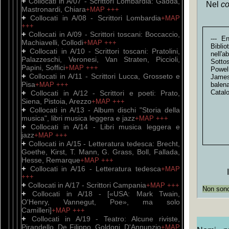
+
Collocati in A/07 - Scrittori Lombardia: Gadda,
Nel
co
Mastronardi, Chiara
+MAP
+++
+
Collocati in A/08 - Scrittori Lombardia
+MAP
+++
+
Collocati in A/09 - Scrittori toscani: Boccaccio,
--- E
Machiavelli, Collodi
+MAP
+++
Bibli
+
Collocati in A/10 - Scrittori toscani: Pratolini,
nell'
Palazzeschi, Veronesi, Van Straten, Piccioli,
Sotto
Papini, Soffici
+MAP
+++
Powel
+
Collocati in A/11 - Scrittori Lucca, Grosseto e
James
Pisa
+MAP
+++
balena
+
Catal
Collocati in A/12 - Scrittori e poeti: Prato,
Siena, Pistoia, Arezzo
+MAP
+++
+
Collocati in A/13 - Album dischi "Storia della
musica", libri musica leggera e jazz
+MAP
+++
+
Collocati in A/14 - Libri musica leggera e
jazz
+MAP
+++
+
Collocati in A/15 - Letteratura tedesca: Brecht,
Goethe, Kirst, T. Mann, G. Grass, Boll, Fallada,
Hesse, Remarque
+MAP
+++
+
Collocati in A/16 - Letteratura tedesca
+MAP
+++
+
Collocati in A/17 - Scrittori Campania
+MAP
+++
Non sono 
+
Collocati in A/18 - [«USA: Mark Twain,
O'Henry, Vannegut, Poe», ma solo
Camilleri]
+MAP
+++
+
Collocati in A/19 - Teatro: Alcune riviste,
Pirandello, De Filippo, Goldoni, D'Annunzio
+MAP