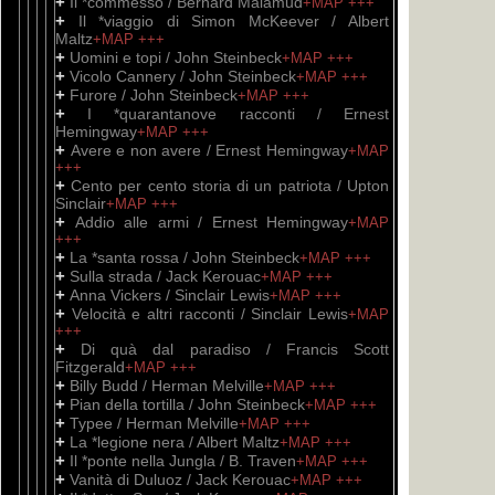
+
Il *commesso / Bernard Malamud
+MAP
+++
+
Il *viaggio di Simon McKeever / Albert
Maltz
+MAP
+++
+
Uomini e topi / John Steinbeck
+MAP
+++
+
Vicolo Cannery / John Steinbeck
+MAP
+++
+
Furore / John Steinbeck
+MAP
+++
+
I *quarantanove racconti / Ernest
Hemingway
+MAP
+++
+
Avere e non avere / Ernest Hemingway
+MAP
+++
+
Cento per cento storia di un patriota / Upton
Sinclair
+MAP
+++
+
Addio alle armi / Ernest Hemingway
+MAP
+++
+
La *santa rossa / John Steinbeck
+MAP
+++
+
Sulla strada / Jack Kerouac
+MAP
+++
+
Anna Vickers / Sinclair Lewis
+MAP
+++
+
Velocità e altri racconti / Sinclair Lewis
+MAP
+++
+
Di quà dal paradiso / Francis Scott
Fitzgerald
+MAP
+++
+
Billy Budd / Herman Melville
+MAP
+++
+
Pian della tortilla / John Steinbeck
+MAP
+++
+
Typee / Herman Melville
+MAP
+++
+
La *legione nera / Albert Maltz
+MAP
+++
+
Il *ponte nella Jungla / B. Traven
+MAP
+++
+
Vanità di Duluoz / Jack Kerouac
+MAP
+++