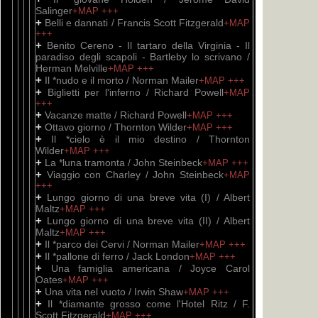
Salinger
+MAP
+++
+
Belli e dannati / Francis Scott Fitzgerald
+MAP
+++
+
Benito Cereno - Il tartaro della Virginia - Il
paradiso degli scapoli - Bartleby lo scrivano /
Herman Melville
+MAP
+++
+
Il *nudo e il morto / Norman Mailer
+MAP
+++
+
Biglietti per l'inferno / Richard Powell
+MAP
+++
+
Vacanze matte / Richard Powell
+MAP
+++
+
Ottavo giorno / Thornton Wilder
+MAP
+++
+
Il *cielo è il mio destino / Thornton
Wilder
+MAP
+++
+
La *luna tramonta / John Steinbeck
+MAP
+++
+
Viaggio con Charley / John Steinbeck
+MAP
+++
+
Lungo giorno di una breve vita (I) / Albert
Maltz
+MAP
+++
+
Lungo giorno di una breve vita (II) / Albert
Maltz
+MAP
+++
+
Il *parco dei Cervi / Norman Mailer
+MAP
+++
+
Il *pallone di ferro / Jack London
+MAP
+++
+
Una famiglia americana / Joyce Carol
Oates
+MAP
+++
+
Una vita nel vuoto / Irwin Shaw
+MAP
+++
+
Il *diamante grosso come l'Hotel Ritz / F.
Scott Fitzgerald
+MAP
+++