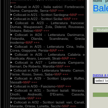
Nomi pro
+++
Bal
+
Collocati in A/20 - Italia satirici: Fortebraccio,
Vaime, Campanile, Serra
+MAP
+++
+
Collocati in A/21 - Scrittori Sardegna
+MAP
+++
+
Collocati in A/22 - Scrittori Sicilia
+MAP
+++
+
Collocati in A/23 - Letteratura francese:
Dumas, Maupassant, Zola, Diderot, Rousseau,
Modali
Voltaire, Balzac
+MAP
+++
+
Collocati in A/24 - Letteratura Danimarca,
Finlandia, Olanda, Scandinavia; Grecia
moderna
+MAP
+++
+
Collocati in A/25 - Letteratura Cina, India,
Corea, Giappone, Persia
+MAP
+++
+
Collocati in A/26 - Letteratura Calabria e
Basilicata: Alvaro, Leonetti, Strati
+MAP
+++
+
Collocati in A/27 - Letteratura Campania:
Bernari, De Roberto, Marotta
+MAP
+++
+
Collocati in A/28 - Letteratura Veneto: Camon,
Parise, Rosso, Svevo, Saba
+MAP
+++
passa a 
+
Collocati in A/29 - Scrittori Liguria: Ruffini,
Vassalli
+MAP
+++
+
Collocati in A/30 - Fascismo
+MAP
+++
+
Collocati in A/31 - Scrittori laziali: Moravia,
Onofri, Andreotti, D'Eramo, Cassola,
Amendola
+MAP
+++
+
Collocati in A/32 - Scrittori laziali: vari, Canali,
Morante, Ortese, Lunetta, Tecchi
+MAP
+++