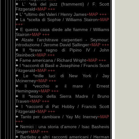
+
L' *età del jazz (frammenti) / F. Scott
Fitzgerald
+MAP
+++
+
L' *ultimo dei Valeri / Henry James
+MAP
+++
+
La *scelta di Sophie / Williams Stairon
+MAP
+++
+
E questa casa diede alle fiamme / Williams
Stairon
+MAP
+++
+
Alzate l'architrave carpentieri - Seymour:
introduzione / Jerome David Sallinger
+MAP
+++
+
Il *breve regno di Pipino IV / John
Steinbeck
+MAP
+++
+
Fame americana / Richard Wright
+MAP
+++
+
I *racconti di Basil e Josephine / Francis Scott
Fitzgerald
+MAP
+++
+
Le *mille luci di New York / Jay
Mcinerney
+MAP
+++
+
Il *vecchio e il mare / Ernest
Hemingway
+MAP
+++
+
Il *tesoro della Sierra Madre / Bruno
Traven
+MAP
+++
+
I *racconti di Pat Hobby / Francis Scott
Fitzgerald
+MAP
+++
+
Tanto per cambiare / Yay Mc Inerney
+MAP
+++
+
Nemici : una storia d'amore / Isac Bashevis
Singer
+MAP
+++
+
Bartleby e altri racconti americani / Herman