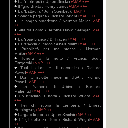
+
La *metropoli / Upton Sinclair
+MAP
+++
+
Il *giro di vite / Henry James
+MAP
+++
+
La *battaglia / John Steinbeck
+MAP
+++
+
Spagna pagana / Richard Wright
+MAP
+++
+
Un sogno americano / Norman Mailer
+MAP
+++
+
Vita da uomo / Jerome David Salinger
+MAP
+++
+
La *rosa bianca / B. Traven
+MAP
+++
+
La *freccia di fuoco / Albert Maltz
+MAP
+++
+
Pubblicità per me stesso / Norman
Mailer
+MAP
+++
+
Tenera è la notte / Francis Scott
Fitzgerald
+MAP
+++
+
Tutti i giorni e di domenica / Richard
Powell
+MAP
+++
+
Don Chisciotte made in USA / Richard
Powell
+MAP
+++
+
La *venere di Urbino / Bernard
Malamud
+MAP
+++
+
Ho bruciato la notte / Richard Wright
+MAP
+++
+
Per chi suona la campana / Ernest
Hemingway
+MAP
+++
+
Larga è la porta / Upton Sinclair
+MAP
+++
+
I *figli dello zio Tom / Richard Wright
+MAP
+++