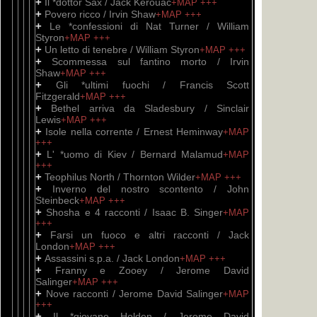
+
Il *dottor Sax / Jack Kerouac
+MAP
+++
+
Povero ricco / Irvin Shaw
+MAP
+++
+
Le *confessioni di Nat Turner / William
Styron
+MAP
+++
+
Un letto di tenebre / William Styron
+MAP
+++
+
Scommessa sul fantino morto / Irvin
Shaw
+MAP
+++
+
Gli *ultimi fuochi / Francis Scott
Fitzgerald
+MAP
+++
+
Bethel arriva da Sladesbury / Sinclair
Lewis
+MAP
+++
+
Isole nella corrente / Ernest Heminway
+MAP
+++
+
L' *uomo di Kiev / Bernard Malamud
+MAP
+++
+
Teophilus North / Thornton Wilder
+MAP
+++
+
Inverno del nostro scontento / John
Steinbeck
+MAP
+++
+
Shosha e 4 racconti / Isaac B. Singer
+MAP
+++
+
Farsi un fuoco e altri racconti / Jack
London
+MAP
+++
+
Assassini s.p.a. / Jack London
+MAP
+++
+
Franny e Zooey / Jerome David
Salinger
+MAP
+++
+
Nove racconti / Jerome David Salinger
+MAP
+++
+
Il *giovane Holden / Jerome David