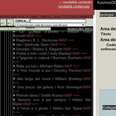
M. Cain
→ modalità contesto
+MAP
+++
KosmosDOC:
+
modalità contenuto
Patto con la morte / Stephen Becker
+MAP
+++
+
tipologia:
Molti matrimoni / Sherwood Anderson
+MAP
E' possibil
Aldo Fagiol
I cookies 
Abstract, s
Guida rapid
Guida rapid
Guida rapid
Per il canal
INVENTARI
CATALOGHI
MULTIMEDIALI
ANALITICI
THESAURI
MULTI
+++
Tutti i pro
stato utili
ritenuta con
della descr
CERCA
+
Ritratto di Kit Brandon / Sherwood
sottocampi 
Anderson
+MAP
+++
Area del
Modal. in atto:
CORPUS SOTTONODI 4
disattiva filtro SMOG
+
La *giungla d'asfalto / William Riley
Titolo
Burnett
+MAP
+++
Area de
+
Ragtime / E. L. Doctorow
+MAP
+++
+
Ida / Gertrude Stein
+MAP
+++
Codic
+
Dinastia / Robert S. Elegant
collocaz
+MAP
+++
+
Padre a tutti i costi / Judy Markey
+MAP
+++
+
Il *gigante in catene / Barrows Dunham
+MAP
+++
+
Balla coi lupi / Michael Blake
+MAP
+++
+
Il *mio mondo è qui / Dorothy Parcher
+MAP
+++
+
Alla larga del mare / William Brinkley
+MAP
+++
+
Una pezzo da galera / Kurt Vonnegut
+MAP
+++
+
Princes daisy / Judith Krantz
+MAP
+++
+
Sempre non è per sempre / Hellen Van
Slyke
+MAP
+++
Collega
+
Il *ricco e il giusto / Hellen Van Slyke
+MAP
+++