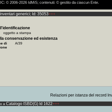
 © 2006-2026 IdMiS; contenuti: © gestito da ciascun Ente.
Inventari generici; Id: 35053
+++
e devolvere il 5 per mille ad IdMiS - Istituto della Memoria in Scen
i, Partigiano a 15 anni, Firenze, IdMiS, 2015 (edizione critica a cura di
di kosmosdoc non hanno funzione per terzi, ma soltanto tecnica e di 
inossi, scomposizione nelle eterogenee dimensioni catalografiche, son
a: i link composti di + non necessitano il ricaricamento della pagina:
a: il sottoinsieme selezionato del corpus autorizzato può essere esplo
a: i link
e video tutorial cliccare:
+BD
forniscono i brani dell'intera indistinguibile documentazio
https://www.youtube.com/channel/UClzGp
venti per la bibliografia 70° Resistenza e Liberazione
zzato come assimilato anonimo, ai sensi dei provvedimenti del Garante
divisibile quale interpretazione univoca; altrimenti, esempio sul medesimo
izione), e
+KWPN
(brani delle trascrizioni relative)
testuali terminano in asis, asis-, acsis, rsis, ssis
l'identificazione
oggetto a stampa
lla conservazione ed esistenza
e di
A/39
ione
Relazioni per
istanza
del record In
Catalogo ISBD(G) Id 1622
+++
to a