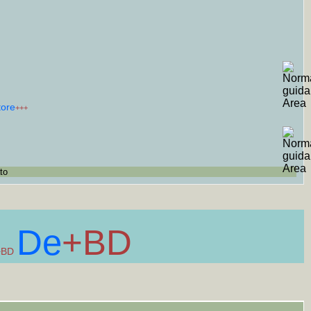
tore
+++
to
De
+BD
+BD