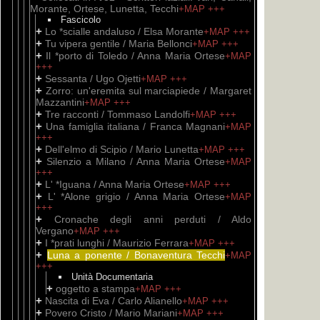
Morante, Ortese, Lunetta, Tecchi
+MAP
+++
Fascicolo
+
Lo *scialle andaluso / Elsa Morante
+MAP
+++
+
Tu vipera gentile / Maria Bellonci
+MAP
+++
+
Il *porto di Toledo / Anna Maria Ortese
+MAP
+++
+
Sessanta / Ugo Ojetti
+MAP
+++
+
Zorro: un'eremita sul marciapiede / Margaret
Mazzantini
+MAP
+++
+
Tre racconti / Tommaso Landolfi
+MAP
+++
+
Una famiglia italiana / Franca Magnani
+MAP
+++
+
Dell'elmo di Scipio / Mario Lunetta
+MAP
+++
+
Silenzio a Milano / Anna Maria Ortese
+MAP
+++
+
L' *Iguana / Anna Maria Ortese
+MAP
+++
+
L' *Alone grigio / Anna Maria Ortese
+MAP
+++
+
Cronache degli anni perduti / Aldo
Vergano
+MAP
+++
+
I *prati lunghi / Maurizio Ferrara
+MAP
+++
+
Luna a ponente / Bonaventura Tecchi
+MAP
+++
Unità Documentaria
+
oggetto a stampa
+MAP
+++
+
Nascita di Eva / Carlo Alianello
+MAP
+++
+
Povero Cristo / Mario Mariani
+MAP
+++