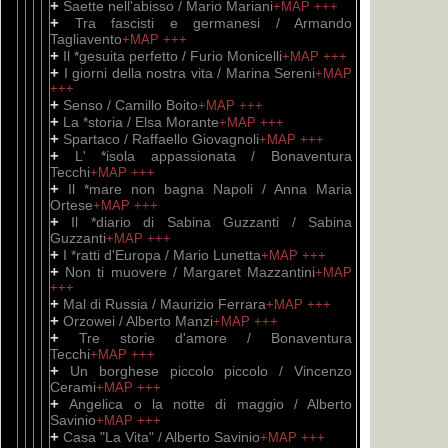
+
Saette nell'abisso / Mario Mariani
+MAP
+++
+
Tra fascisti e germanesi / Armando
Tagliavento
+MAP
+++
+
Il *gesuita perfetto / Furio Monicelli
+MAP
+++
+
I giorni della nostra vita / Marina Sereni
+MAP
+++
+
Senso / Camillo Boito
+MAP
+++
+
La *storia / Elsa Morante
+MAP
+++
+
Spartaco / Raffaello Giovagnoli
+MAP
+++
+
L' *isola appassionata / Bonaventura
Tecchi
+MAP
+++
+
Il *mare non bagna Napoli / Anna Maria
Ortese
+MAP
+++
+
Il *diario di Sabina Guzzanti / Sabina
Guzzanti
+MAP
+++
+
I *ratti d'Europa / Mario Lunetta
+MAP
+++
+
Non ti muovere / Margaret Mazzantini
+MAP
+++
+
Mal di Russia / Maurizio Ferrara
+MAP
+++
+
Orzowei / Alberto Manzi
+MAP
+++
+
Tre storie d'amore / Bonaventura
Tecchi
+MAP
+++
+
Un borghese piccolo piccolo / Vincenzo
Cerami
+MAP
+++
+
Angelica o la notte di maggio / Alberto
Savinio
+MAP
+++
+
Casa "La Vita" / Alberto Savinio
+MAP
+++