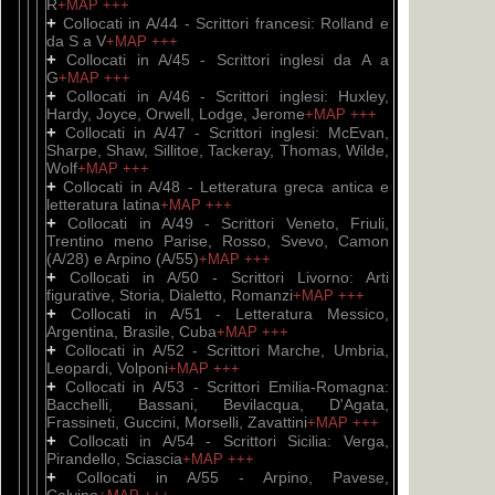
R
+MAP
+++
+
Collocati in A/44 - Scrittori francesi: Rolland e
da S a V
+MAP
+++
+
Collocati in A/45 - Scrittori inglesi da A a
G
+MAP
+++
+
Collocati in A/46 - Scrittori inglesi: Huxley,
Hardy, Joyce, Orwell, Lodge, Jerome
+MAP
+++
+
Collocati in A/47 - Scrittori inglesi: McEvan,
Sharpe, Shaw, Sillitoe, Tackeray, Thomas, Wilde,
Wolf
+MAP
+++
+
Collocati in A/48 - Letteratura greca antica e
letteratura latina
+MAP
+++
+
Collocati in A/49 - Scrittori Veneto, Friuli,
Trentino meno Parise, Rosso, Svevo, Camon
(A/28) e Arpino (A/55)
+MAP
+++
+
Collocati in A/50 - Scrittori Livorno: Arti
figurative, Storia, Dialetto, Romanzi
+MAP
+++
+
Collocati in A/51 - Letteratura Messico,
Argentina, Brasile, Cuba
+MAP
+++
+
Collocati in A/52 - Scrittori Marche, Umbria,
Leopardi, Volponi
+MAP
+++
+
Collocati in A/53 - Scrittori Emilia-Romagna:
Bacchelli, Bassani, Bevilacqua, D'Agata,
Frassineti, Guccini, Morselli, Zavattini
+MAP
+++
+
Collocati in A/54 - Scrittori Sicilia: Verga,
Pirandello, Sciascia
+MAP
+++
+
Collocati in A/55 - Arpino, Pavese,