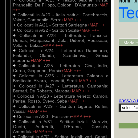
Collocati in A/19 - Teatro: Alcune riviste,
Nomi pro
Pirandello, De Filippo, Goldoni, D'Annunzio
+MAP
Te
+++
+
Collocati in A/20 - Italia satirici: Fortebraccio,
Vaime, Campanile, Serra
+MAP
+++
+
Collocati in A/21 - Scrittori Sardegna
+MAP
+++
+
Collocati in A/22 - Scrittori Sicilia
+MAP
+++
+
Collocati in A/23 - Letteratura francese:
Dumas, Maupassant, Zola, Diderot, Rousseau,
Modali
Voltaire, Balzac
+MAP
+++
+
Collocati in A/24 - Letteratura Danimarca,
Finlandia, Olanda, Scandinavia; Grecia
moderna
+MAP
+++
+
Collocati in A/25 - Letteratura Cina, India,
Corea, Giappone, Persia
+MAP
+++
+
Collocati in A/26 - Letteratura Calabria e
Basilicata: Alvaro, Leonetti, Strati
+MAP
+++
+
Collocati in A/27 - Letteratura Campania:
Bernari, De Roberto, Marotta
+MAP
+++
+
Collocati in A/28 - Letteratura Veneto: Camon,
passa a 
Parise, Rosso, Svevo, Saba
+MAP
+++
+
Collocati in A/29 - Scrittori Liguria: Ruffini,
Vassalli
+MAP
+++
+
Collocati in A/30 - Fascismo
+MAP
+++
+
Collocati in A/31 - Scrittori laziali: Moravia,
Onofri, Andreotti, D'Eramo, Cassola,
Amendola
+MAP
+++
+
Collocati in A/32 - Scrittori laziali: vari, Canali,