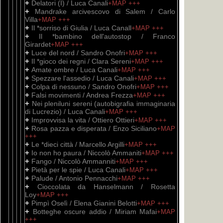
+
Delatori (I) / Luca Canali
+MAP
+++
+
Mandrake arcivescovo di Salem / Carlo
Villa
+MAP
+++
+
Il *sorriso di Giulia / Luca Canall
+MAP
+++
+
Il *bambino dell'autostop / Franco
Girardet
+MAP
+++
+
Luce del nord / Sandro Onofri
+MAP
+++
+
Il *gioco dei regni / Clara Sereni
+MAP
+++
+
Amate ombre / Luca Canali
+MAP
+++
+
Spezzare l'assedio / Luca Canali
+MAP
+++
+
Colpa di nessuno / Sandro Onofri
+MAP
+++
+
Falsi movimenti / Andrea Frezza
+MAP
+++
+
Nei pleniluni sereni (autobigrafia immaginaria
di Lucrezio) / Luca Canali
+MAP
+++
+
Improvvisa la vita / Ottiero Ottieri
+MAP
+++
+
Rosa pazza e disperata / Enzo Siciliano
+MAP
+++
+
Le *dieci città / Marcello Argilli
+MAP
+++
+
Io non ho paura / Niccolò Ammaniti
+MAP
+++
+
Fango / Niccolò Ammanniti
+MAP
+++
+
Pietà per le spie / Luca Canali
+MAP
+++
+
Palude / Antonio Pennacchi
+MAP
+++
+
Cioccolata da Hanselmann / Rosetta
Loy
+MAP
+++
+
Pimpì Oselì / Elena Gianini Belotti
+MAP
+++
+
Botteghe oscure addio / Miriam Mafai
+MAP
+++