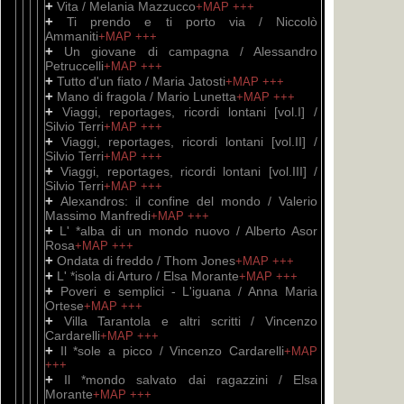
+
Vita / Melania Mazzucco
+MAP
+++
+
Ti prendo e ti porto via / Niccolò
Ammaniti
+MAP
+++
+
Un giovane di campagna / Alessandro
Petruccelli
+MAP
+++
+
Tutto d'un fiato / Maria Jatosti
+MAP
+++
+
Mano di fragola / Mario Lunetta
+MAP
+++
+
Viaggi, reportages, ricordi lontani [vol.I] /
Silvio Terri
+MAP
+++
+
Viaggi, reportages, ricordi lontani [vol.II] /
Silvio Terri
+MAP
+++
+
Viaggi, reportages, ricordi lontani [vol.III] /
Silvio Terri
+MAP
+++
+
Alexandros: il confine del mondo / Valerio
Massimo Manfredi
+MAP
+++
+
L' *alba di un mondo nuovo / Alberto Asor
Rosa
+MAP
+++
+
Ondata di freddo / Thom Jones
+MAP
+++
+
L' *isola di Arturo / Elsa Morante
+MAP
+++
+
Poveri e semplici - L'iguana / Anna Maria
Ortese
+MAP
+++
+
Villa Tarantola e altri scritti / Vincenzo
Cardarelli
+MAP
+++
+
Il *sole a picco / Vincenzo Cardarelli
+MAP
+++
+
Il *mondo salvato dai ragazzini / Elsa
Morante
+MAP
+++