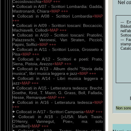
Cecoslovacchia
+MAP
+++
Nel
co
+
Collocati in A/07 - Scrittori Lombardia: Gadda,
Mastronardi, Chiara
+MAP
+++
+
Collocati in A/08 - Scrittori Lombardia
+MAP
+++
--- E
+
Collocati in A/09 - Scrittori toscani: Boccaccio,
Bibli
Machiavelli, Collodi
+MAP
+++
nell'
+
Collocati in A/10 - Scrittori toscani: Pratolini,
Sottos
Palazzeschi, Veronesi, Van Straten, Piccioli,
--- F
stamp
Papini, Soffici
+MAP
+++
Catal
+
Collocati in A/11 - Scrittori Lucca, Grosseto e
Pisa
+MAP
+++
+
Collocati in A/12 - Scrittori e poeti: Prato,
Siena, Pistoia, Arezzo
+MAP
+++
+
Collocati in A/13 - Album dischi "Storia della
musica", libri musica leggera e jazz
+MAP
+++
+
Collocati in A/14 - Libri musica leggera e
jazz
+MAP
+++
+
Collocati in A/15 - Letteratura tedesca: Brecht,
Goethe, Kirst, T. Mann, G. Grass, Boll, Fallada,
Hesse, Remarque
+MAP
+++
+
Collocati in A/16 - Letteratura tedesca
+MAP
+++
Non sono 
+
Collocati in A/17 - Scrittori Campania
+MAP
+++
+
Collocati in A/18 - [«USA: Mark Twain,
O'Henry, Vannegut, Poe», ma solo
Camilleri]
+MAP
+++
+