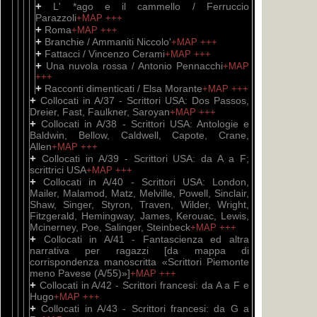
+
L' *ago e il cammello / Ferruccio
Parazzoli
+MAP
+++
+
Roma
+MAP
+++
+
Branchie / Ammaniti Niccolo'
+MAP
+++
+
Fattacci / Vincenzo Cerami
+MAP
+++
+
Una nuvola rossa / Antonio Pennacchi
+MAP
+++
+
Racconti dimenticati / Elsa Morante
+MAP
+++
+
Collocati in A/37 - Scrittori USA: Dos Passos,
Dreier, Fast, Faulkner, Saroyan
+MAP
+++
+
Collocati in A/38 - Scrittori USA: Antologie e
Baldwin, Bellow, Caldwell, Capote, Crane,
Allen
+MAP
+++
+
Collocati in A/39 - Scrittori USA: da A a F;
scrittrici USA
+MAP
+++
+
Collocati in A/40 - Scrittori USA: London,
Mailer, Malamod, Matz, Melville, Powell, Sinclair,
Shaw, Singer, Styron, Traven, Wilder, Wright,
Fitzgerald, Hemingway, James, Kerouac, Lewis,
Mcinerney, Poe, Salinger, Steinbeck
+MAP
+++
+
Collocati in A/41 - Fantascienza ed altra
narrativa per ragazzi [da mappa di
corrispondenza manoscritta «Scrittori Piemonte
meno Pavese (A/55)»]
+MAP
+++
+
Collocati in A/42 - Scrittori francesi: da A a F e
Hugo
+MAP
+++
+
Collocati in A/43 - Scrittori francesi: da G a