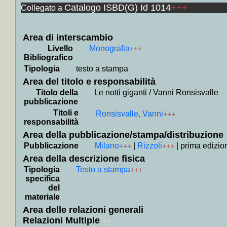
Catalogo ISBD(G) Id 1014
+++
Collegato a
Secon
+
Scritt
+
Il 
Area di interscambio
Livello
Monografia
+++
Lampe
Bibliografico
+
Paolo
Tipologia
testo a stampa
+
La *c
Area del titolo e responsabilità
+
Piccol
Titolo della
Le notti giganti / Vanni Ronsisvalle
pubblicazione
+
Conver
Titoli e
Ronsisvalle, Vanni
+++
+
Il *ga
responsabilità
+
Uomini
Area della pubblicazione/stampa/distribuzione
Pubblicazione
Milano
|
Rizzoli
|
prima edizio
+
La *d
+++
+++
Area della descrizione fisica
+
Il *m
Tipologia
Testo a stampa
+++
+
Il *c
specifica
+
Il *
del
materiale
+++
Area delle relazioni generali
+
Un a
Relazioni Multiple
++