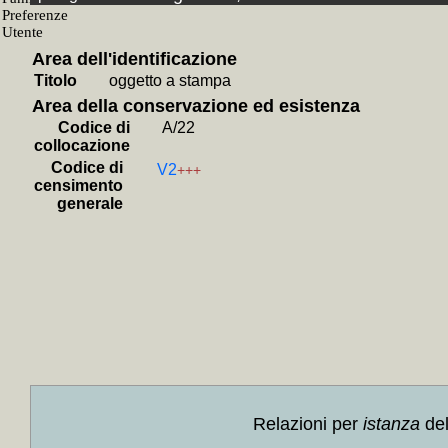
+
Il *f
+
La *
Area dell'identificazione
+++
Titolo
oggetto a stampa
+
La *b
Area della conservazione ed esistenza
+
Don G
Codice di
A/22
+
Ritra
collocazione
Codice di
+
Il *be
V2
+++
censimento
+
Il *s
generale
+++
+
Il *vo
+
Lessi
+
Caro 
+
Marte
+
Tour 
+
Dicer
+
Cosa 
Relazioni per
istanza
del
+
Mog