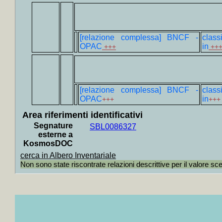
+
La *f
+
Gente
+
La *d
[relazione complessa] BNCF -
clas
+
Un be
OPAC
in
+++
++
+
La 
babilon
+
Tutte
[relazione complessa] BNCF -
clas
+
La *c
OPAC
in
+++
+++
+
La *f
Area riferimenti identificativi
+
Giaci
Segnature
SBL0086327
esterne a
+
Incre
KosmosDOC
+
Nott
cerca in Albero Inventariale
+++
Non sono state riscontrate relazioni descrittive per il valore sc
+
Cin
Ginzbu
+
Paler
introdu