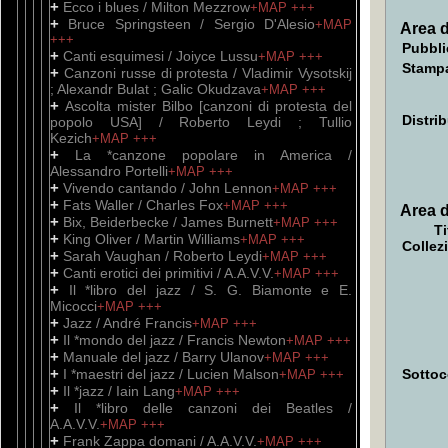
+
Ecco i blues / Milton Mezzrow
+MAP
+++
+
Bruce Springsteen / Sergio D'Alesio
+MAP
Area d
+++
Pubbli
+
Canti esquimesi / Joiyce Lussu
+MAP
+++
Stamp
+
Canzoni russe di protesta / Vladimir Vysotskij
; Alexandr Bulat ; Galic Okudzava
+MAP
+++
+
Ascolta mister Bilbo [canzoni di protesta del
Distri
popolo USA] / Roberto Leydi ; Tullio
Kezich
+MAP
+++
+
La *canzone popolare in America /
Alessandro Portelli
+MAP
+++
+
Vivendo cantando / John Lennon
+MAP
+++
+
Fats Waller / Charles Fox
+MAP
+++
Area d
+
Bix, Beiderbecke / James Burnett
+MAP
+++
Ti
+
King Oliver / Martin Williams
+MAP
+++
Collez
+
Sarah Vaughan / Roberto Leydi
+MAP
+++
+
Canti erotici dei primitivi / A.A.V.V.
+MAP
+++
+
Il *libro del jazz / S. G. Biamonte e E.
Micocci
+MAP
+++
+
Jazz / André Francis
+MAP
+++
+
Il *mondo del jazz / Francis Newton
+MAP
+++
+
Manuale del jazz / Barry Ulanov
+MAP
+++
+
I *maestri del jazz / Lucien Malson
Sottoc
+MAP
+++
+
Il *jazz / Iain Lang
+MAP
+++
+
Il *libro delle canzoni dei Beatles /
A.A.V.V.
+MAP
+++
+
Frank Zappa domani / A.A.V.V.
+MAP
+++