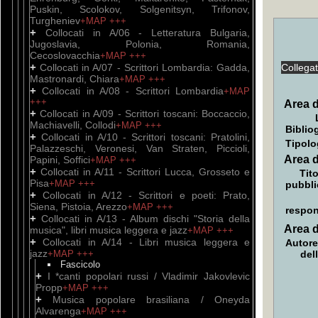
Puskin, Scolokov, Solgenitsyn, Trifonov,
Turgheniev
+MAP
+++
+
Collocati in A/06 - Letteratura Bulgaria,
Jugoslavia, Polonia, Romania,
Cecoslovacchia
+MAP
+++
+
Collocati in A/07 - Scrittori Lombardia: Gadda,
Collega
Mastronardi, Chiara
+MAP
+++
+
Collocati in A/08 - Scrittori Lombardia
+MAP
+++
Area d
+
Collocati in A/09 - Scrittori toscani: Boccaccio,
Machiavelli, Collodi
+MAP
+++
Biblio
+
Collocati in A/10 - Scrittori toscani: Pratolini,
Tipolo
Palazzeschi, Veronesi, Van Straten, Piccioli,
Area d
Papini, Soffici
+MAP
+++
+
Collocati in A/11 - Scrittori Lucca, Grosseto e
Tito
Pisa
+MAP
+++
pubbli
+
Collocati in A/12 - Scrittori e poeti: Prato,
Siena, Pistoia, Arezzo
+MAP
+++
respon
+
Collocati in A/13 - Album dischi "Storia della
Area d
musica", libri musica leggera e jazz
+MAP
+++
+
Collocati in A/14 - Libri musica leggera e
Autore
jazz
+MAP
+++
del
Fascicolo
+
I *canti popolari russi / Vladimir Jakovlevic
Propp
+MAP
+++
+
Musica popolare brasiliana / Oneyda
Alvarenga
+MAP
+++