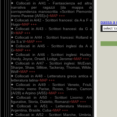
+
Collocati in A/41 - Fantascienza ed altra
narrativa per ragazzi [da mappa di
corrispondenza manoscritta «Scrittori Piemonte
meno Pavese (A/55)»]
+MAP
+++
+
Collocati in A/42 - Scrittori francesi: da A a F e
passa a 
Hugo
+MAP
+++
+
Collocati in A/43 - Scrittori francesi: da G a
R
+MAP
+++
+
Collocati in A/44 - Scrittori francesi: Rolland e
da S a V
+MAP
+++
+
Collocati in A/45 - Scrittori inglesi da A a
G
+MAP
+++
+
Collocati in A/46 - Scrittori inglesi: Huxley,
Hardy, Joyce, Orwell, Lodge, Jerome
+MAP
+++
+
Collocati in A/47 - Scrittori inglesi: McEvan,
Sharpe, Shaw, Sillitoe, Tackeray, Thomas, Wilde,
Wolf
+MAP
+++
+
Collocati in A/48 - Letteratura greca antica e
letteratura latina
+MAP
+++
+
Collocati in A/49 - Scrittori Veneto, Friuli,
Trentino meno Parise, Rosso, Svevo, Camon
(A/28) e Arpino (A/55)
+MAP
+++
+
Collocati in A/50 - Scrittori Livorno: Arti
figurative, Storia, Dialetto, Romanzi
+MAP
+++
+
Collocati in A/51 - Letteratura Messico,
Argentina, Brasile, Cuba
+MAP
+++
+
Collocati in A/52 - Scrittori Marche, Umbria,