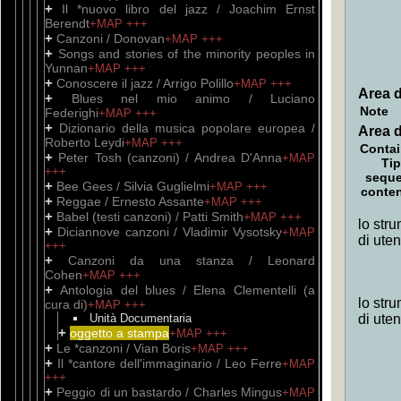
+
Il *nuovo libro del jazz / Joachim Ernst
Berendt
+MAP
+++
+
Canzoni / Donovan
+MAP
+++
+
Songs and stories of the minority peoples in
Yunnan
+MAP
+++
+
Conoscere il jazz / Arrigo Polillo
+MAP
+++
Area d
+
Blues nel mio animo / Luciano
Note
Federighi
+MAP
+++
+
Dizionario della musica popolare europea /
Area d
Roberto Leydi
+MAP
+++
Contai
+
Peter Tosh (canzoni) / Andrea D'Anna
+MAP
Tip
+++
sequ
+
Bee Gees / Silvia Guglielmi
+MAP
+++
conte
+
Reggae / Ernesto Assante
+MAP
+++
+
Babel (testi canzoni) / Patti Smith
+MAP
+++
lo stru
+
Diciannove canzoni / Vladimir Vysotsky
+MAP
di ute
+++
+
Canzoni da una stanza / Leonard
Cohen
+MAP
+++
+
Antologia del blues / Elena Clementelli (a
lo stru
cura di)
+MAP
+++
Unità Documentaria
di ute
+
oggetto a stampa
+MAP
+++
+
Le *canzoni / Vian Boris
+MAP
+++
+
Il *cantore dell'immaginario / Leo Ferre
+MAP
+++
+
Peggio di un bastardo / Charles Mingus
+MAP