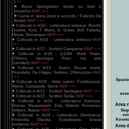
+++
+
Bruce Springsteen studio su testi e
musiche
+MAP
+++
+
Canta in tasca (testi e accordi) / Fabrizio De
André
+MAP
+++
+
Collocati in A/15 - Letteratura tedesca: Brecht,
Goethe, Kirst, T. Mann, G. Grass, Boll, Fallada,
Hesse, Remarque
+MAP
+++
+
Collocati in A/16 - Letteratura tedesca
+MAP
+++
+
Collocati in A/17 - Scrittori Campania
+MAP
+++
+
Collocati in A/18 - [«USA: Mark Twain,
O'Henry, Vannegut, Poe», ma solo
Camilleri]
+MAP
+++
+
Collocati in A/19 - Teatro: Alcune riviste,
Pirandello, De Filippo, Goldoni, D'Annunzio
+MAP
+++
Spazio
+
Collocati in A/20 - Italia satirici: Fortebraccio,
Vaime, Campanile, Serra
+MAP
+++
+
Collocati in A/21 - Scrittori Sardegna
+MAP
+++
asse
+
Collocati in A/22 - Scrittori Sicilia
+MAP
+++
+
Collocati in A/23 - Letteratura francese:
Area ri
Dumas, Maupassant, Zola, Diderot, Rousseau,
Voltaire, Balzac
Seg
+MAP
+++
+
est
Collocati in A/24 - Letteratura Danimarca,
Kosm
Finlandia, Olanda, Scandinavia; Grecia
moderna
+MAP
+++
Area d
+