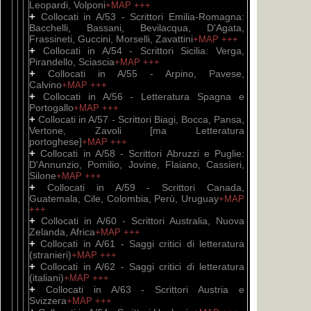
Leopardi, Volponi
+MAP
+++
+
Collocati in A/53 - Scrittori Emilia-Romagna:
Bacchelli, Bassani, Bevilacqua, D'Agata,
Frassineti, Guccini, Morselli, Zavattini
+MAP
+++
+
Collocati in A/54 - Scrittori Sicilia: Verga,
Pirandello, Sciascia
+MAP
+++
+
Collocati in A/55 - Arpino, Pavese,
Calvino
+MAP
+++
+
Collocati in A/56 - Letteratura Spagna e
Portogallo
+MAP
+++
+
Collocati in A/57 - Scrittori Biagi, Bocca, Pansa,
Vertone, Zavoli [ma Letteratura
portoghese]
+MAP
+++
+
Collocati in A/58 - Scrittori Abruzzi e Puglie:
D'Annunzio, Pomilio, Jovine, Flaiano, Cassieri,
Silone
+MAP
+++
+
Collocati in A/59 - Scrittori Canada,
Guatemala, Cile, Colombia, Perù, Uruguay
+MAP
+++
+
Collocati in A/60 - Scrittori Australia, Nuova
Zelanda, Africa
+MAP
+++
+
Collocati in A/61 - Saggi critici di letteratura
(stranieri)
+MAP
+++
+
Collocati in A/62 - Saggi critici di letteratura
(italiani)
+MAP
+++
+
Collocati in A/63 - Scrittori Austria e
Svizzera
+MAP
+++