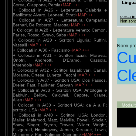
Collocati in A/25 - Letteratura Cina, India,
Lingu
Corea, Giappone, Persia
+MAP
+++
+
Collocati in A/26 - Letteratura Calabria e
Basilicata: Alvaro, Leonetti, Strati
+MAP
+++
cerca in
+
Collocati in A/27 - Letteratura Campania:
Non sono 
Bernari, De Roberto, Marotta
+MAP
+++
+
Collocati in A/28 - Letteratura Veneto: Camon,
Parise, Rosso, Svevo, Saba
+MAP
+++
+
Collocati in A/29 - Scrittori Liguria: Ruffini,
Vassalli
+MAP
+++
Nomi prop
+
Collocati in A/30 - Fascismo
+MAP
+++
Cu
+
Collocati in A/31 - Scrittori laziali: Moravia,
Onofri, Andreotti, D'Eramo, Cassola,
Amendola
+MAP
+++
Cl
+
Collocati in A/32 - Scrittori laziali: vari, Canali,
Morante, Ortese, Lunetta, Tecchi
+MAP
+++
+
Collocati in A/37 - Scrittori USA: Dos Passos,
Dreier, Fast, Faulkner, Saroyan
+MAP
+++
+
Collocati in A/38 - Scrittori USA: Antologie e
Baldwin, Bellow, Caldwell, Capote, Crane,
Allen
+MAP
+++
+
Collocati in A/39 - Scrittori USA: da A a F;
Modali
scrittrici USA
+MAP
+++
+
Collocati in A/40 - Scrittori USA: London,
Mailer, Malamod, Matz, Melville, Powell, Sinclair,
Shaw, Singer, Styron, Traven, Wilder, Wright,
Fitzgerald, Hemingway, James, Kerouac, Lewis,
Mcinerney, Poe, Salinger, Steinbeck
+MAP
+++