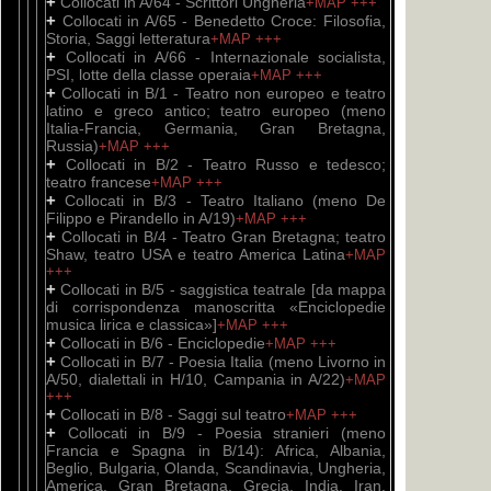
+
Collocati in A/64 - Scrittori Ungheria
+MAP
+++
+
Collocati in A/65 - Benedetto Croce: Filosofia,
Storia, Saggi letteratura
+MAP
+++
+
Collocati in A/66 - Internazionale socialista,
PSI, lotte della classe operaia
+MAP
+++
+
Collocati in B/1 - Teatro non europeo e teatro
latino e greco antico; teatro europeo (meno
Italia-Francia, Germania, Gran Bretagna,
Russia)
+MAP
+++
+
Collocati in B/2 - Teatro Russo e tedesco;
teatro francese
+MAP
+++
+
Collocati in B/3 - Teatro Italiano (meno De
Filippo e Pirandello in A/19)
+MAP
+++
+
Collocati in B/4 - Teatro Gran Bretagna; teatro
Shaw, teatro USA e teatro America Latina
+MAP
+++
+
Collocati in B/5 - saggistica teatrale [da mappa
di corrispondenza manoscritta «Enciclopedie
musica lirica e classica»]
+MAP
+++
+
Collocati in B/6 - Enciclopedie
+MAP
+++
+
Collocati in B/7 - Poesia Italia (meno Livorno in
A/50, dialettali in H/10, Campania in A/22)
+MAP
+++
+
Collocati in B/8 - Saggi sul teatro
+MAP
+++
+
Collocati in B/9 - Poesia stranieri (meno
Francia e Spagna in B/14): Africa, Albania,
Beglio, Bulgaria, Olanda, Scandinavia, Ungheria,
America, Gran Bretagna, Grecia, India, Iran,