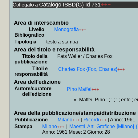
Catalogo ISBD(G) Id 731
+++
Collegato a
Leydi
+
+
Peter
+
Bee G
Area di interscambio
Livello
Monografia
+++
+
Regga
Bibliografico
+
Babel
Tipologia
testo a stampa
+
Dicia
Area del titolo e responsabilità
+
Canzo
Titolo della
Fats Waller / Charles Fox
pubblicazione
+
Antol
Titoli e
Charles Fox {Fox, Charles}
+++
+++
responsabilità
+
Le *c
Area dell'edizione
Autore/curatore
+
Il *c
Pino Maffei
+++
dell'edizione
+
Peggi
Maffei, Pino ; ; ; ; ; ; ente ; 
+
Bruce
Area della pubblicazione/stampa/distribuzione
+
Canta
Pubblicazione
Milano
|
Ricordi
|
Anno: 1961
+++
+++
+++
Stampa
Milano
|
Maestri Arti Grafiche [Milano] {
+++
+
Collo
Anno: 1961 Mese: 2 Giorno: 28