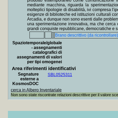
prodotto estemporaneo come comunicazione indi
+
Coll
mediante macchina, riguarda la sperimentazion
molteplici tipologie di disabilità, ivi compresa l'
Giappon
esigenze di biblioteche ed istituzioni culturali c
+
Collo
Arcadia, e dunque non sono esenti dalle problema
una sperimentazione innovativa, ma che cerca di
Alvaro, 
grandi conquiste repubblicane, democratiche e soci
+
Collo
Brano descrittivo (da ricontrollare)
Roberto
Spaziotemporale/globale
+
Collo
- assegnamenti
catalografici di
Rosso, 
assegnamenti di valori
+
Colloc
per tipi omogenei
+++
Area riferimenti identificativi
Segnature
+
Colloc
SBL0525311
esterne a
+
Collo
KosmosDOC
Andreot
cerca in Albero Inventariale
Non sono state riscontrate relazioni descrittive per il valore sc
+
Colloc
Ortese, 
+
Collo