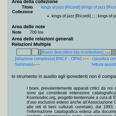
Kirst,
Area della collezione
Titolo
kings of jazz [Ricordi] {kings of jazz [Rico
Remarq
Collezione
+
Colloc
kings of jazz [Ricordi] ; ; ; kings of 
+
Colloc
Area delle note
+
Coll
Note
700 lire
Vannegu
Area delle relazioni generali
+
Colloc
Relazioni Multiple
++
Filippo,
Brano descrittivo (da ricontrollare)
+++
+
Collo
[relazione complessa] BNCF - OPAC
classifica c
+++
Campani
Sommario
lettura assist
+++
+
Colloc
lo strumento in ausilio agli ipovedenti non è compat
+
Colloca
+
Coll
I brani, prevalentemente apparati critici da noi 
Maupas
sono qui considerati estensione catalografica,
Kosmosdoc.org, progetto trentennale a cura di El
Balzac
d'uso esclusivo esteso anche all'Associazione C
+
Collo
alle reti di beni culturali correlate), dal 199
l'informazione catalografica estesa alla documen
Olanda,