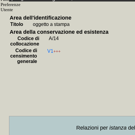
+
Canti 
+
Il *l
Area dell'identificazione
+
Jazz 
Titolo
oggetto a stampa
+
Il *m
Area della conservazione ed esistenza
+
Manua
Codice di
A/14
+
I *ma
collocazione
Codice di
+
Il *ja
V1
+++
censimento
+
Il *li
generale
+
Frank
+
Il *
+++
+
Canz
+
Son
Yunna
+
Conos
+
Blues
Relazioni per
istanza
del
+
Dizi