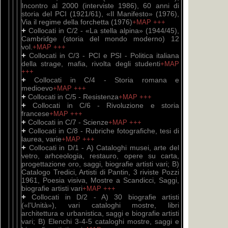
Incontro al 2000 (interviste 1986), 60 anni di
storia del PCI (1921/61), «Il Manifesto» (1976),
Via il regime della forchetta (1976)
+MAP
+++
+
Collocati in C/2 - «La stella alpina» (1944/45),
Cambridge (storia del mondo moderno) 12
vol.
+MAP
+++
+
Collocati in C/3 - PCI e PSI - Politica italiana
della strage, mafia, rivolta degli studenti
+MAP
+++
+
Collocati in C/4 - Storia romana e
medioevo
+MAP
+++
+
Collocati in C/5 - Resistenza
+MAP
+++
+
Collocati in C/6 - Rivoluzione e storia
francese
+MAP
+++
+
Collocati in C/7 - Scienze
+MAP
+++
+
Collocati in C/8 - Rubriche fotografiche, tesi di
laurea, varie
+MAP
+++
+
Collocati in D/1 - A) Cataloghi musei, arte del
vetro, arhceologia, restauro, opere su carta,
progettazione oro, saggi, biografie artisti vari; B)
Catalogo Tredici, Artisti di Pantin, 3 riviste Pozzi
1961, Poesia visiva, Mostre a Scandicci, Saggi,
biografie artisti vari
+MAP
+++
+
Collocati in D/2 - A) 30 biografie artisti
(«l'Unità»), vari cataloghi mostre, libri
architettura e urbanistica, saggi e biografie artisti
vari; B) Elenchi 3-4-5 cataloghi mostre, saggi e