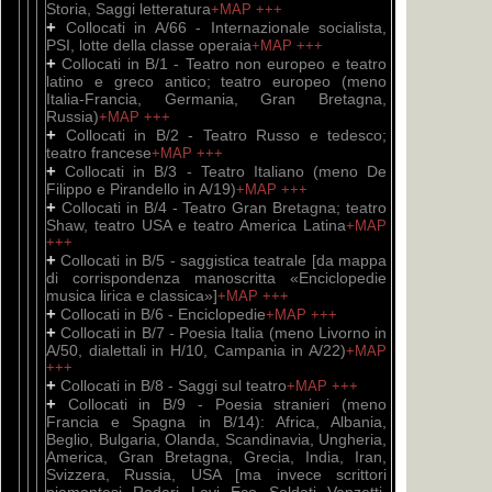
Storia, Saggi letteratura
+MAP
+++
+
Collocati in A/66 - Internazionale socialista,
PSI, lotte della classe operaia
+MAP
+++
+
Collocati in B/1 - Teatro non europeo e teatro
latino e greco antico; teatro europeo (meno
Italia-Francia, Germania, Gran Bretagna,
Russia)
+MAP
+++
+
Collocati in B/2 - Teatro Russo e tedesco;
teatro francese
+MAP
+++
+
Collocati in B/3 - Teatro Italiano (meno De
Filippo e Pirandello in A/19)
+MAP
+++
+
Collocati in B/4 - Teatro Gran Bretagna; teatro
Shaw, teatro USA e teatro America Latina
+MAP
+++
+
Collocati in B/5 - saggistica teatrale [da mappa
di corrispondenza manoscritta «Enciclopedie
musica lirica e classica»]
+MAP
+++
+
Collocati in B/6 - Enciclopedie
+MAP
+++
+
Collocati in B/7 - Poesia Italia (meno Livorno in
A/50, dialettali in H/10, Campania in A/22)
+MAP
+++
+
Collocati in B/8 - Saggi sul teatro
+MAP
+++
+
Collocati in B/9 - Poesia stranieri (meno
Francia e Spagna in B/14): Africa, Albania,
Beglio, Bulgaria, Olanda, Scandinavia, Ungheria,
America, Gran Bretagna, Grecia, India, Iran,
Svizzera, Russia, USA [ma invece scrittori