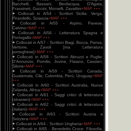
Bacchelli, Bassani, Bevilacqua, D'Agata,
Frassineti, Guccini, Morselli, Zavattini
+MAP
+++
+
Collocati in A/54 - Scrittori Sicilia: Verga,
Pirandello, Sciascia
+MAP
+++
+
Collocati in A/55 - Arpino, Pavese,
Calvino
+MAP
+++
+
Collocati in A/56 - Letteratura Spagna e
Portogallo
+MAP
+++
+
Collocati in A/57 - Scrittori Biagi, Bocca, Pansa,
Vertone, Zavoli [ma Letteratura
portoghese]
+MAP
+++
+
Collocati in A/58 - Scrittori Abruzzi e Puglie:
D'Annunzio, Pomilio, Jovine, Flaiano, Cassieri,
Silone
+MAP
+++
+
Collocati in A/59 - Scrittori Canada,
Guatemala, Cile, Colombia, Perù, Uruguay
+MAP
+++
+
Collocati in A/60 - Scrittori Australia, Nuova
Zelanda, Africa
+MAP
+++
+
Collocati in A/61 - Saggi critici di letteratura
(stranieri)
+MAP
+++
+
Collocati in A/62 - Saggi critici di letteratura
(italiani)
+MAP
+++
+
Collocati in A/63 - Scrittori Austria e
Svizzera
+MAP
+++
+
Collocati in A/64 - Scrittori Ungheria
+MAP
+++
+
Collocati in A/65 - Benedetto Croce: Filosofia,