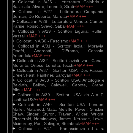
+
Collocati in A/26 - Letteratura Calabria e
Basilicata: Alvaro, Leonetti, Strati
+MAP
+++
+
Collocati in A/27 - Letteratura Campania:
Bernari, De Roberto, Marotta
+MAP
+++
+
Collocati in A/28 - Letteratura Veneto: Camon,
Parise, Rosso, Svevo, Saba
+MAP
+++
+
Collocati in A/29 - Scrittori Liguria: Ruffini,
Vassalli
+MAP
+++
+
Collocati in A/30 - Fascismo
+MAP
+++
+
Collocati in A/31 - Scrittori laziali: Moravia,
Onofri, Andreotti, D'Eramo, Cassola,
Amendola
+MAP
+++
+
Collocati in A/32 - Scrittori laziali: vari, Canali,
Morante, Ortese, Lunetta, Tecchi
+MAP
+++
+
Collocati in A/37 - Scrittori USA: Dos Passos,
Dreier, Fast, Faulkner, Saroyan
+MAP
+++
+
Collocati in A/38 - Scrittori USA: Antologie e
Baldwin, Bellow, Caldwell, Capote, Crane,
Allen
+MAP
+++
+
Collocati in A/39 - Scrittori USA: da A a F;
scrittrici USA
+MAP
+++
+
Collocati in A/40 - Scrittori USA: London,
Mailer, Malamod, Matz, Melville, Powell, Sinclair,
Shaw, Singer, Styron, Traven, Wilder, Wright,
Fitzgerald, Hemingway, James, Kerouac, Lewis,
Mcinerney, Poe, Salinger, Steinbeck
+MAP
+++
+
Collocati in A/41 - Fantascienza ed altra