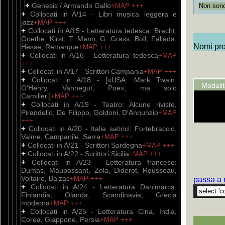
+
Genesis / Armando Gallo
+MAP
+++
Non sono 
+
Collocati in A/14 - Libri musica leggera e
jazz
+MAP
+++
+
Collocati in A/15 - Letteratura tedesca: Brecht,
Goethe, Kirst, T. Mann, G. Grass, Boll, Fallada,
Nomi prop
Hesse, Remarque
+MAP
+++
+
Collocati in A/16 - Letteratura tedesca
+MAP
+++
+
Collocati in A/17 - Scrittori Campania
+MAP
+++
+
Collocati in A/18 - [«USA: Mark Twain,
Modali
O'Henry, Vannegut, Poe», ma solo
Camilleri]
+MAP
+++
+
Collocati in A/19 - Teatro: Alcune riviste,
Pirandello, De Filippo, Goldoni, D'Annunzio
+MAP
+++
+
Collocati in A/20 - Italia satirici: Fortebraccio,
Vaime, Campanile, Serra
+MAP
+++
+
Collocati in A/21 - Scrittori Sardegna
+MAP
+++
+
Collocati in A/22 - Scrittori Sicilia
+MAP
+++
+
Collocati in A/23 - Letteratura francese:
Dumas, Maupassant, Zola, Diderot, Rousseau,
Voltaire, Balzac
+MAP
+++
passa a 
+
Collocati in A/24 - Letteratura Danimarca,
Finlandia, Olanda, Scandinavia; Grecia
moderna
+MAP
+++
+
Collocati in A/25 - Letteratura Cina, India,
Corea, Giappone, Persia
+MAP
+++