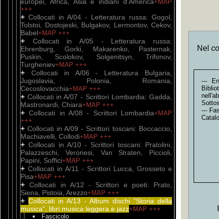
europei, Africa, Asia e indiani d'America
+MAP
+++
+
Collocati in A/04 - Letteratura russa: Gogol,
Tolstoi, Dostojeski, Bulgakov, Lermontov, Cekov,
Babel
+MAP
+++
+
Collocati in A/05 - Letteratura russa:
Nel
co
Ehrenburg, Gorki, Makarenko, Pasternak,
Puskin, Scolokov, Solgenitsyn, Trifonov,
Turgheniev
+MAP
+++
+
Collocati in A/06 - Letteratura Bulgaria,
Jugoslavia, Polonia, Romania,
--- E
Cecoslovacchia
Bibli
+MAP
+++
nell'
+
Collocati in A/07 - Scrittori Lombardia: Gadda,
Sottos
Mastronardi, Chiara
+MAP
+++
--- Fa
+
Collocati in A/08 - Scrittori Lombardia
+MAP
Catal
+++
+
Collocati in A/09 - Scrittori toscani: Boccaccio,
Machiavelli, Collodi
+MAP
+++
+
Collocati in A/10 - Scrittori toscani: Pratolini,
Palazzeschi, Veronesi, Van Straten, Piccioli,
Papini, Soffici
+MAP
+++
+
Collocati in A/11 - Scrittori Lucca, Grosseto e
Pisa
+MAP
+++
+
Collocati in A/12 - Scrittori e poeti: Prato,
Siena, Pistoia, Arezzo
+MAP
+++
+
Collocati in A/13 - Album dischi "Storia della
musica", libri musica leggera e jazz
+MAP
+++
Fascicolo