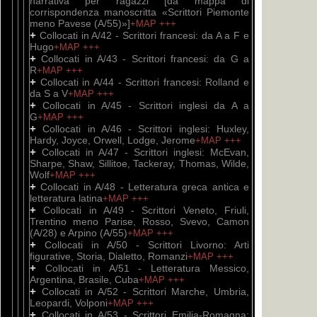
narrativa per ragazzi [da mappa di
corrispondenza manoscritta «Scrittori Piemonte
meno Pavese (A/55)»]
+MAP
+++
+
Collocati in A/42 - Scrittori francesi: da A a F e
Hugo
+MAP
+++
+
Collocati in A/43 - Scrittori francesi: da G a
R
+MAP
+++
+
Collocati in A/44 - Scrittori francesi: Rolland e
da S a V
+MAP
+++
+
Collocati in A/45 - Scrittori inglesi da A a
G
+MAP
+++
+
Collocati in A/46 - Scrittori inglesi: Huxley,
Hardy, Joyce, Orwell, Lodge, Jerome
+MAP
+++
+
Collocati in A/47 - Scrittori inglesi: McEvan,
Sharpe, Shaw, Sillitoe, Tackeray, Thomas, Wilde,
Wolf
+MAP
+++
+
Collocati in A/48 - Letteratura greca antica e
letteratura latina
+MAP
+++
+
Collocati in A/49 - Scrittori Veneto, Friuli,
Trentino meno Parise, Rosso, Svevo, Camon
(A/28) e Arpino (A/55)
+MAP
+++
+
Collocati in A/50 - Scrittori Livorno: Arti
figurative, Storia, Dialetto, Romanzi
+MAP
+++
+
Collocati in A/51 - Letteratura Messico,
Argentina, Brasile, Cuba
+MAP
+++
+
Collocati in A/52 - Scrittori Marche, Umbria,
Leopardi, Volponi
+MAP
+++
+
Collocati in A/53 - Scrittori Emilia-Romagna: