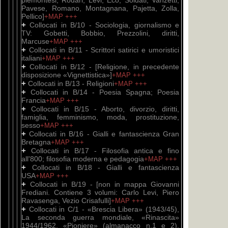
piemontesi, Rodari, Levi, Eco, Soldati, Vanzetti,
Pavese, Romano, Montagnana, Pajetta, Zolla,
Pellico]
+MAP
+++
+
Collocati in B/10 - Sociologia, giornalismo e
TV: Gobetti, Bobbio, Prezzolini, diritti,
Marcuse
+MAP
+++
+
Collocati in B/11 - Scrittori satirici e umoristici
italiani
+MAP
+++
+
Collocati in B/12 - [Religione, in precedente
disposizione «Vignettistica»]
+MAP
+++
+
Collocati in B/13 - Religioni
+MAP
+++
+
Collocati in B/14 - Poesia Spagna; Poesia
Francia
+MAP
+++
+
Collocati in B/15 - Aborto, divorzio, diritti,
famiglia, femminismo, moda, prostituzione,
sesso
+MAP
+++
+
Collocati in B/16 - Gialli e fantascienza Gran
Bretagna
+MAP
+++
+
Collocati in B/17 - Filosofia antica e fino
all'800; filosofia moderna e pedagogia
+MAP
+++
+
Collocati in B/18 - Gialli e fantascienza
USA
+MAP
+++
+
Collocati in B/19 - [non in mappa Giovanni
Frediani. Contiene 3 volumi: Carlo Levi, Piero
Ravasenga, Vezio Crisafulli]
+MAP
+++
+
Collocati in C/1 - «Brescia Libera» (1943/45),
La seconda guerra mondiale, «Rinascita»
1944/1962, «Pioniere» (almanacco n.1 e 2),