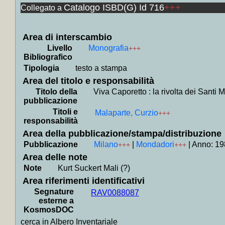
+
Collocati in
Catalogo ISBD(G) Id 716
+++
Collegato a
+
Collocati in
+
Collocati i
+
Collocati i
+
Collocati in
Area di interscambio
+
Collocati i
Livello
Monografia
+++
+
Collocati in
Bibliografico
+
Collocati i
+
Collocati i
Tipologia
testo a stampa
+
Collocati i
Area del titolo e responsabilità
+
Collocati in
+
Collocati i
Titolo della
Viva Caporetto : la rivolta dei Santi 
+
Collocati i
pubblicazione
+
Collocati i
Titoli e
Malaparte, Curzio
+++
+
Collocati in
responsabilità
+
Collocati i
+
Collocati in
Area della pubblicazione/stampa/distribuzione
+
Collocati in
Pubblicazione
Milano
|
Mondadori
|
Anno: 19
+++
+++
+
Collocati in 
+
Collocati in
Area delle note
+
Collocati in
Note
Kurt Suckert Mali (?)
+
Collocati i
+
Collocati in
Area riferimenti identificativi
+
Collocati i
Segnature
RAV0088087
+
Collocati i
esterne a
+
Collocati i
KosmosDOC
+
Collocati i
+
Collocati i
cerca in Albero Inventariale