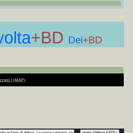
n A/22)
+MAP
+++
ania, Beglio, Bulgaria, Olanda, Scandinavia, Ungheria, America, Gran
si, Rodari, Levi, Eco, Soldati, Vanzetti, Pavese, Romano, Montagnana,
, Marcuse
+MAP
+++
volta
+BD
Dei
+BD
+
ne, sesso
+MAP
+++
AP
+++
 Piero Ravasenga, Vezio Crisafulli]
+MAP
+++
ascita» 1944/1962, «Pioniere» (almanacco n.1 e 2), Incontro al 2000
rizzato (+MAP)
egime della forchetta (1976)
+MAP
+++
rno) 12 vol.
+MAP
+++
ti
+MAP
+++
 su carta, progettazione oro, saggi, biografie artisti vari; B) Catalogo
 biografie artisti vari
+MAP
+++
chitettura e urbanistica, saggi e biografie artisti vari; B) Elenchi 3-4-5