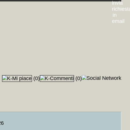
 Boll, Fallada, Hesse, Remarque
+MAP
+++
]
+MAP
+++
o
+MAP
+++
eau, Voltaire, Balzac
+MAP
+++
a moderna
+MAP
+++
++
++
(0)
(0)
Amendola
+MAP
+++
AP
+++
P
+++
ne, Allen
+MAP
+++
l, Sinclair, Shaw, Singer, Styron, Traven, Wilder, Wright, Fitzgerald,
a di corrispondenza manoscritta «Scrittori Piemonte meno Pavese
26