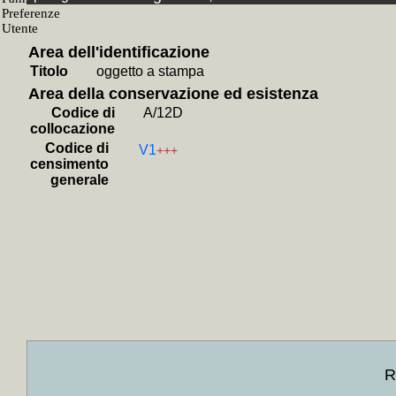
+
Collocati i
+
Collocati i
+
Collocati i
+
Collocati i
Area dell'identificazione
+
Collocati i
Titolo
oggetto a stampa
+
Collocati i
+
Collocati in
Area della conservazione ed esistenza
+
Collocati in
Codice di
A/12D
+
Collocati in 
collocazione
+
Collocati i
+
Collocati i
Codice di
V1
+++
+
Collocati i
censimento
+
Collocati in
generale
+
Collocati i
+
Collocati i
+
Collocati in
+
Collocati i
+
Collocati i
+
Collocati in
+
Collocati i
+
Collocati i
+
Collocati in
+
Collocati i
Hemingway, J
+
Collocati
(A/55)»]
+MA
+
Collocati in
R
+
Collocati in