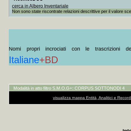
Ortese, 
cerca in Albero Inventariale
Non sono state riscontrate relazioni descrittive per il valore sc
+
Collo
Fast, F
+
Collo
Bellow, 
+
Collo
Nomi propri incrociati con le trascrizioni de
USA
+M
Italiane
+BD
+
Coll
Malamod
Styron,
James,
Modalità in atto filtro S.M.O.G+: CORPUS SOTTONODI 4
Steinbe
visualizza mappa Entità, Analitici e Recor
+
Collo
ragazzi 
Piemont
+
Coll