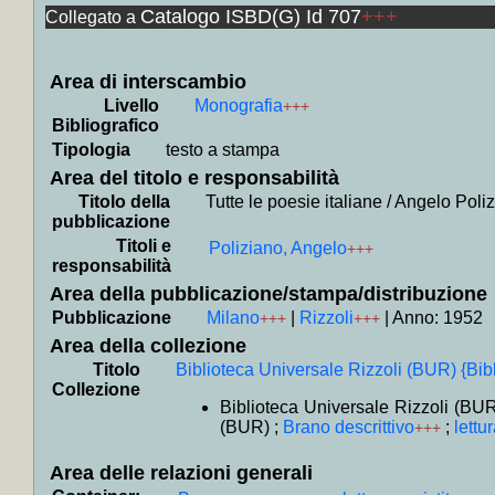
Catalogo ISBD(G) Id 707
+++
Collegato a
+
Colloc
+
Collo
Kirst,
Area di interscambio
Livello
Monografia
+++
Remarq
Bibliografico
+
Colloc
Tipologia
testo a stampa
+
Colloc
Area del titolo e responsabilità
+
Coll
Titolo della
Tutte le poesie italiane / Angelo Poli
pubblicazione
Vannegu
Titoli e
Poliziano, Angelo
+++
+
Colloc
responsabilità
Filippo,
Area della pubblicazione/stampa/distribuzione
Pubblicazione
Milano
|
Rizzoli
|
Anno: 1952
+
Collo
+++
+++
Area della collezione
Campani
Titolo
Biblioteca Universale Rizzoli (BUR) {Bib
+
Colloc
Collezione
Biblioteca Universale Rizzoli (BUR)
+
Colloca
(BUR) ;
Brano descrittivo
;
lettu
+++
+
Coll
Maupas
Area delle relazioni generali