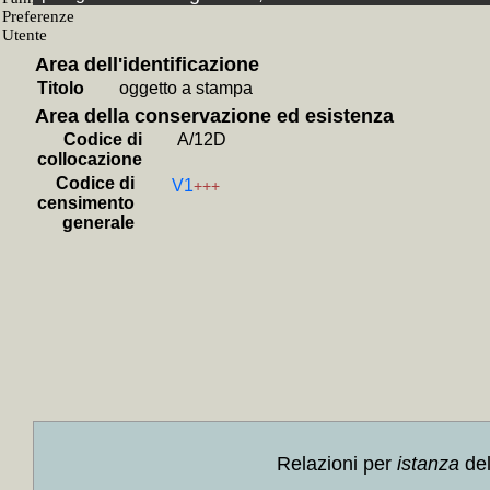
+
Lettu
+
I *ra
Area dell'identificazione
+
Dal d
Titolo
oggetto a stampa
Bandine
Area della conservazione ed esistenza
+
Cron
Codice di
A/12D
di)
+M
collocazione
Codice di
+
Sonet
V1
+++
censimento
+++
generale
+
Viva 
Malapa
+
Croni
+
An
Petrar
+
Vacca
+
Con g
+
Colloc
Relazioni per
istanza
del
musica 