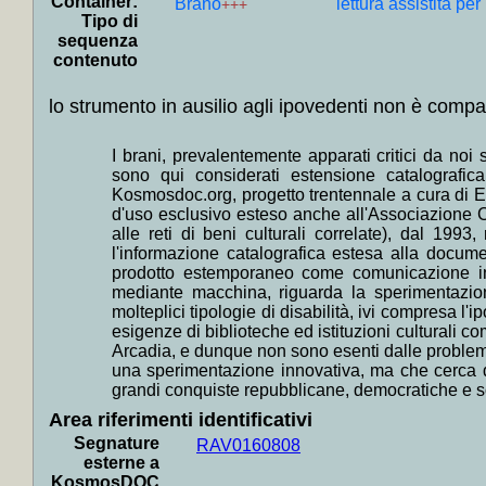
Container:
Balzac
Brano
lettura assistita pe
+++
Tipo di
+
Collo
sequenza
contenuto
Olanda,
+
Coll
lo strumento in ausilio agli ipovedenti non è compat
Giappon
+
Collo
I brani, prevalentemente apparati critici da noi 
sono qui considerati estensione catalografica,
Alvaro, 
Kosmosdoc.org, progetto trentennale a cura di El
+
Collo
d'uso esclusivo esteso anche all'Associazione C
alle reti di beni culturali correlate), dal 199
Roberto
l'informazione catalografica estesa alla documen
+
Collo
prodotto estemporaneo come comunicazione indi
mediante macchina, riguarda la sperimentazion
Rosso, 
molteplici tipologie di disabilità, ivi compresa l'
+
Colloc
esigenze di biblioteche ed istituzioni culturali c
Arcadia, e dunque non sono esenti dalle problema
+++
una sperimentazione innovativa, ma che cerca di
+
Colloc
grandi conquiste repubblicane, democratiche e soci
+
Collo
Area riferimenti identificativi
Andreot
Segnature
RAV0160808
esterne a
+
Colloc
KosmosDOC