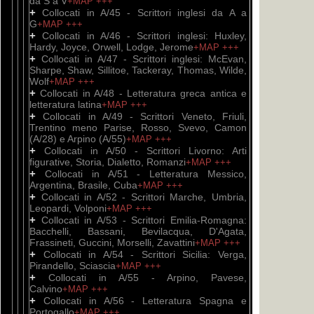
da S a V
+MAP
+++
+
Collocati in A/45 - Scrittori inglesi da A a
G
+MAP
+++
+
Collocati in A/46 - Scrittori inglesi: Huxley,
Hardy, Joyce, Orwell, Lodge, Jerome
+MAP
+++
+
Collocati in A/47 - Scrittori inglesi: McEvan,
Sharpe, Shaw, Sillitoe, Tackeray, Thomas, Wilde,
Wolf
+MAP
+++
+
Collocati in A/48 - Letteratura greca antica e
letteratura latina
+MAP
+++
+
Collocati in A/49 - Scrittori Veneto, Friuli,
Trentino meno Parise, Rosso, Svevo, Camon
(A/28) e Arpino (A/55)
+MAP
+++
+
Collocati in A/50 - Scrittori Livorno: Arti
figurative, Storia, Dialetto, Romanzi
+MAP
+++
+
Collocati in A/51 - Letteratura Messico,
Argentina, Brasile, Cuba
+MAP
+++
+
Collocati in A/52 - Scrittori Marche, Umbria,
Leopardi, Volponi
+MAP
+++
+
Collocati in A/53 - Scrittori Emilia-Romagna:
Bacchelli, Bassani, Bevilacqua, D'Agata,
Frassineti, Guccini, Morselli, Zavattini
+MAP
+++
+
Collocati in A/54 - Scrittori Sicilia: Verga,
Pirandello, Sciascia
+MAP
+++
+
Collocati in A/55 - Arpino, Pavese,
Calvino
+MAP
+++
+
Collocati in A/56 - Letteratura Spagna e
Portogallo
+MAP
+++