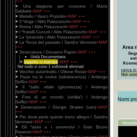
+++
+
Una stagione per crescere / Mario
Sabbieti
+MAP
+++
+
Metello / Vasco Pratolini
+MAP
+++
+
Il *doge / Aldo Palazzeschi
+MAP
+++
+
Roma / Aldo Palazzeschi
+MAP
+++
+
I *fratelli Cuccoli / Aldo Palazzeschi
+MAP
+++
+
La *piramide / Aldo Palazzeschi
+MAP
+++
+
La *forza del passato / Sandro Veronesi
+MAP
+++
Area ri
+
Stroncature / Giovanni Papini
+MAP
+++
Seg
Unità Documentaria
est
+
oggetto a stampa
+MAP
+++
Kosm
Nel nodo vi sono 1 sottonodi eliminati
cerca in
+
Vecchio autoritratto / Ottone Rosai
+MAP
+++
Non sono 
+
Passi tra le rovine (adolescenza) / Ardengo
Soffici
+MAP
+++
+
Il *salto vitale (giovinezza) / Ardengo
Soffici
+MAP
+++
+
Fine di un mondo (virilita') / Ardengo
Nomi prop
Soffici
+MAP
+++
+
Generazione / Giorgio Straten (van)
+MAP
+++
+
Per dove parte questo treno allegro / Sandro
Veronesi
+MAP
+++
Modali
+
Gli *asini e i sovversivi / Gian Bruno
Ravenni
+MAP
+++
+