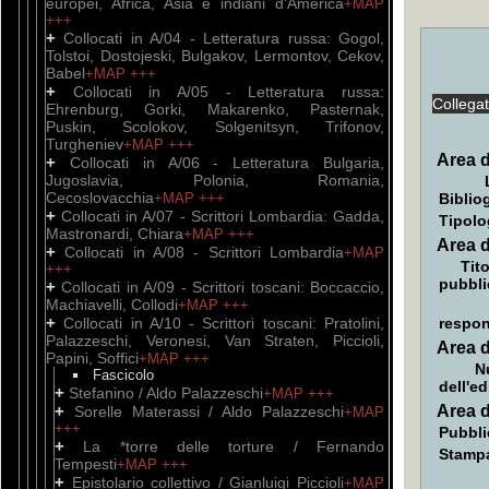
europei, Africa, Asia e indiani d'America
+MAP
+++
+
Collocati in A/04 - Letteratura russa: Gogol,
Tolstoi, Dostojeski, Bulgakov, Lermontov, Cekov,
Babel
+MAP
+++
+
Collocati in A/05 - Letteratura russa:
Collega
Ehrenburg, Gorki, Makarenko, Pasternak,
Puskin, Scolokov, Solgenitsyn, Trifonov,
Turgheniev
+MAP
+++
Area d
+
Collocati in A/06 - Letteratura Bulgaria,
Jugoslavia, Polonia, Romania,
Cecoslovacchia
+MAP
+++
Biblio
+
Collocati in A/07 - Scrittori Lombardia: Gadda,
Tipolo
Mastronardi, Chiara
+MAP
+++
Area d
+
Collocati in A/08 - Scrittori Lombardia
+MAP
Tito
+++
pubbli
+
Collocati in A/09 - Scrittori toscani: Boccaccio,
Machiavelli, Collodi
+MAP
+++
+
Collocati in A/10 - Scrittori toscani: Pratolini,
respon
Palazzeschi, Veronesi, Van Straten, Piccioli,
Area d
Papini, Soffici
+MAP
+++
N
Fascicolo
dell'e
+
Stefanino / Aldo Palazzeschi
+MAP
+++
+
Area d
Sorelle Materassi / Aldo Palazzeschi
+MAP
+++
Pubbli
+
La *torre delle torture / Fernando
Stamp
Tempesti
+MAP
+++
+
Epistolario collettivo / Gianluigi Piccioli
+MAP