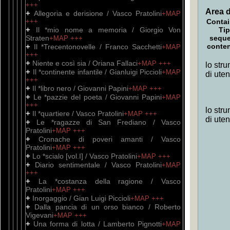
+++
Area d
+
Allegoria e derisione / Vasco Pratolini
+MAP
+++
Contai
+
Il *mio nome a memoria / Giorgio Von
Tip
Straten
sequ
+MAP
+++
+
conte
Il *Trecentonovelle / Franco Sacchetti
+MAP
+++
+
Niente e così sia / Oriana Fallaci
+MAP
+++
lo stru
+
Il *continente infantile / Gianluigi Piccioli
+MAP
di ute
+++
+
Il *libro nero / Giovanni Papini
+MAP
+++
+
Le *pazzie del poeta / Giovanni Papini
+MAP
+++
lo stru
+
Il *quartiere / Vasco Pratolini
+MAP
+++
di ute
+
Le *ragazze di San Frediano / Vasco
Pratolini
+MAP
+++
+
Cronache di poveri amanti / Vasco
Pratolini
+MAP
+++
+
Lo *scialo [vol.I] / Vasco Pratolini
+MAP
+++
+
Diario sentimentale / Vasco Pratolini
+MAP
+++
+
La *costanza della ragione / Vasco
Pratolini
+MAP
+++
+
Inorgaggio / Gian Luigi Piccioli
+MAP
+++
+
Dalla pancia di un orso bianco / Roberto
Vigevani
+MAP
+++
+
Una forma di lotta / Lamberto Pignotti
+MAP