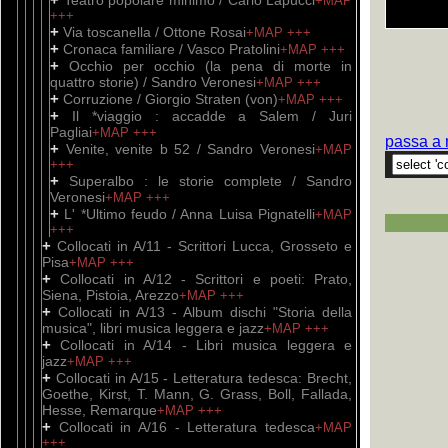
Teatro popolare minimo / Carlo Lapucci
+MAP
+++
+
Via toscanella / Ottone Rosai
+MAP
+++
+
Cronaca familiare / Vasco Pratolini
+MAP
+++
+
Occhio per occhio (la pena di morte in
quattro storie) / Sandro Veronesi
+MAP
+++
+
Corruzione / Giorgio Straten (von)
+MAP
+++
+
Il *viaggio : accadde a Salem / Juri
Pagliai
+MAP
+++
passa a 
+
Venite, venite b 52 / Sandro Veronesi
+MAP
+++
+
Superalbo : le storie complete / Sandro
Veronesi
+MAP
+++
+
L' *Ultimo feudo / Anna Luisa Pignatelli
+MAP
+++
+
Collocati in A/11 - Scrittori Lucca, Grosseto e
Pisa
+MAP
+++
+
Collocati in A/12 - Scrittori e poeti: Prato,
Siena, Pistoia, Arezzo
+MAP
+++
+
Collocati in A/13 - Album dischi "Storia della
musica", libri musica leggera e jazz
+MAP
+++
+
Collocati in A/14 - Libri musica leggera e
jazz
+MAP
+++
+
Collocati in A/15 - Letteratura tedesca: Brecht,
Goethe, Kirst, T. Mann, G. Grass, Boll, Fallada,
Hesse, Remarque
+MAP
+++
+
Collocati in A/16 - Letteratura tedesca
+MAP
+++