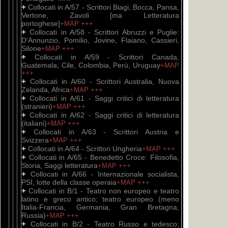
+
Collocati in A/57 - Scrittori Biagi, Bocca, Pansa,
Vertone, Zavoli [ma Letteratura
portoghese]
+MAP
+++
+
Collocati in A/58 - Scrittori Abruzzi e Puglie:
D'Annunzio, Pomilio, Jovine, Flaiano, Cassieri,
Silone
+MAP
+++
+
Collocati in A/59 - Scrittori Canada,
Guatemala, Cile, Colombia, Perù, Uruguay
+MAP
+++
+
Collocati in A/60 - Scrittori Australia, Nuova
Zelanda, Africa
+MAP
+++
+
Collocati in A/61 - Saggi critici di letteratura
(stranieri)
+MAP
+++
+
Collocati in A/62 - Saggi critici di letteratura
(italiani)
+MAP
+++
+
Collocati in A/63 - Scrittori Austria e
Svizzera
+MAP
+++
+
Collocati in A/64 - Scrittori Ungheria
+MAP
+++
+
Collocati in A/65 - Benedetto Croce: Filosofia,
Storia, Saggi letteratura
+MAP
+++
+
Collocati in A/66 - Internazionale socialista,
PSI, lotte della classe operaia
+MAP
+++
+
Collocati in B/1 - Teatro non europeo e teatro
latino e greco antico; teatro europeo (meno
Italia-Francia, Germania, Gran Bretagna,
Russia)
+MAP
+++
+
Collocati in B/2 - Teatro Russo e tedesco;