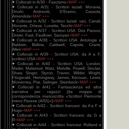
+
Collocati in A/30 - Fascismo
+MAP
+++
+
Collocati in A/31 - Scrittori laziali: Moravia,
Onofri, Andreotti, D'Eramo, Cassola,
Amendola
+MAP
+++
+
Collocati in A/32 - Scrittori laziali: vari, Canali,
Morante, Ortese, Lunetta, Tecchi
+MAP
+++
+
Collocati in A/37 - Scrittori USA: Dos Passos,
Dreier, Fast, Faulkner, Saroyan
+MAP
+++
+
Collocati in A/38 - Scrittori USA: Antologie e
Baldwin, Bellow, Caldwell, Capote, Crane,
Allen
+MAP
+++
+
Collocati in A/39 - Scrittori USA: da A a F;
scrittrici USA
+MAP
+++
+
Collocati in A/40 - Scrittori USA: London,
Mailer, Malamod, Matz, Melville, Powell, Sinclair,
Shaw, Singer, Styron, Traven, Wilder, Wright,
Fitzgerald, Hemingway, James, Kerouac, Lewis,
Mcinerney, Poe, Salinger, Steinbeck
+MAP
+++
+
Collocati in A/41 - Fantascienza ed altra
narrativa per ragazzi [da mappa di
corrispondenza manoscritta «Scrittori Piemonte
meno Pavese (A/55)»]
+MAP
+++
+
Collocati in A/42 - Scrittori francesi: da A a F e
Hugo
+MAP
+++
+
Collocati in A/43 - Scrittori francesi: da G a
R
+MAP
+++
+
Collocati in A/44 - Scrittori francesi: Rolland e