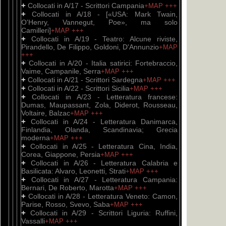
+
Collocati in A/17 - Scrittori Campania
+MAP
+++
+
Collocati in A/18 - [«USA: Mark Twain,
O'Henry, Vannegut, Poe», ma solo
Camilleri]
+MAP
+++
+
Collocati in A/19 - Teatro: Alcune riviste,
Pirandello, De Filippo, Goldoni, D'Annunzio
+MAP
+++
+
Collocati in A/20 - Italia satirici: Fortebraccio,
Vaime, Campanile, Serra
+MAP
+++
+
Collocati in A/21 - Scrittori Sardegna
+MAP
+++
+
Collocati in A/22 - Scrittori Sicilia
+MAP
+++
+
Collocati in A/23 - Letteratura francese:
Dumas, Maupassant, Zola, Diderot, Rousseau,
Voltaire, Balzac
+MAP
+++
+
Collocati in A/24 - Letteratura Danimarca,
Finlandia, Olanda, Scandinavia; Grecia
moderna
+MAP
+++
+
Collocati in A/25 - Letteratura Cina, India,
Corea, Giappone, Persia
+MAP
+++
+
Collocati in A/26 - Letteratura Calabria e
Basilicata: Alvaro, Leonetti, Strati
+MAP
+++
+
Collocati in A/27 - Letteratura Campania:
Bernari, De Roberto, Marotta
+MAP
+++
+
Collocati in A/28 - Letteratura Veneto: Camon,
Parise, Rosso, Svevo, Saba
+MAP
+++
+
Collocati in A/29 - Scrittori Liguria: Ruffini,
Vassalli
+MAP
+++