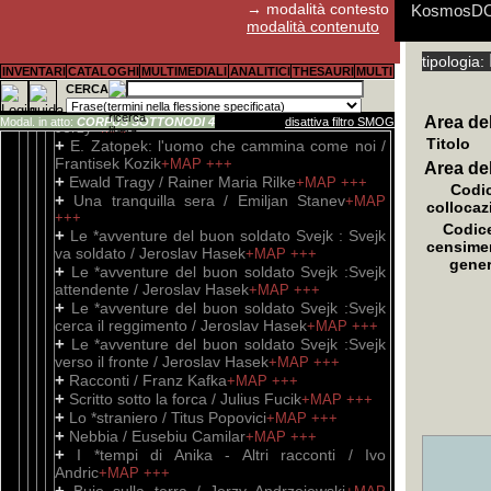
+++
→ modalità contesto
KosmosDOC:
+
Jacob il bugiardo / Jurek Becker
+MAP
+++
modalità contenuto
+
La *difesa della "Grenada" / Kazimierz
Brandys
+MAP
+++
tipologia:
E' possibil
Aldo Fagiol
I cookies 
Abstract, s
Guida rapid
Guida rapid
Guida rapid
Per il canal
+
INVENTARI
CATALOGHI
Amante dell'orsa maggiore / Sergiusz
MULTIMEDIALI
ANALITICI
THESAURI
MULTI
Tutti i pro
stato utili
ritenuta con
della descr
Piasecki
CERCA
+MAP
+++
sottocampi 
+
Altri pensieri spettinati / Lec Stanislaw
Area del
Modal. in atto:
CORPUS SOTTONODI 4
disattiva filtro SMOG
Jerzy
+MAP
+++
Titolo
+
E. Zatopek: l'uomo che cammina come noi /
Frantisek Kozik
+MAP
+++
Area de
+
Ewald Tragy / Rainer Maria Rilke
+MAP
+++
Codic
+
Una tranquilla sera / Emiljan Stanev
+MAP
collocaz
+++
Codice
+
Le *avventure del buon soldato Svejk : Svejk
censime
va soldato / Jeroslav Hasek
+MAP
+++
gener
+
Le *avventure del buon soldato Svejk :Svejk
attendente / Jeroslav Hasek
+MAP
+++
+
Le *avventure del buon soldato Svejk :Svejk
cerca il reggimento / Jeroslav Hasek
+MAP
+++
+
Le *avventure del buon soldato Svejk :Svejk
verso il fronte / Jeroslav Hasek
+MAP
+++
+
Racconti / Franz Kafka
+MAP
+++
+
Scritto sotto la forca / Julius Fucik
+MAP
+++
+
Lo *straniero / Titus Popovici
+MAP
+++
+
Nebbia / Eusebiu Camilar
+MAP
+++
+
I *tempi di Anika - Altri racconti / Ivo
Andric
+MAP
+++
+