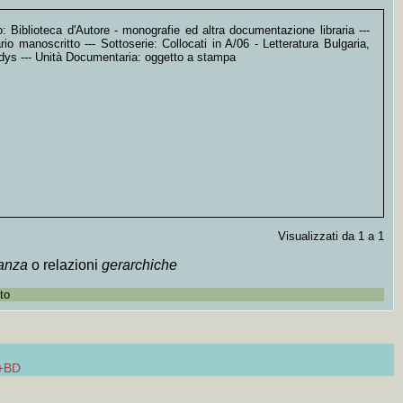
: Biblioteca d'Autore - monografie ed altra documentazione libraria ---
rio manoscritto --- Sottoserie: Collocati in A/06 - Letteratura Bulgaria,
dys --- Unità Documentaria: oggetto a stampa
Visualizzati da 1 a 1
tanza
o relazioni
gerarchiche
to
+BD