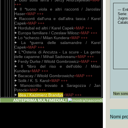
Buio sulla terra / Jerzy Andrzejewski
+MAP
+++
+
Il *tuono viola e altri racconti / Jaroslav
--- En
Haser
+MAP
+++
Serie:
+
Jugosl
Racconti dall'una e dall'altra tasca / Karel
Catal
Capek
+MAP
+++
+
Hordubal ed altri / Karel Capek
+MAP
+++
+
Europa familiare / Czeslaw Milosz
+MAP
+++
+
Lo *scherzo / Milan Kundera
+MAP
+++
+
La *guerra delle salamandre / Karel
Capek
+MAP
+++
+
L'*Osteria di Ancutza - La scure - La gente
delle capanne / Mihail Sadoveanu
+MAP
+++
+
Ferdy Durke / Witold Gombrowicz
+MAP
+++
+
Il *libro del riso e dell'oblio / Milan
Kundera
+MAP
+++
+
Bacacay / Witold Gombrowichz
+MAP
+++
+
Solik / K. S. Karol
+MAP
+++
+
Manoscritto trovato a Saragozza / Jan
Potocki
+MAP
+++
Non sono 
+
Idea / Kazimierz Brandys
+MAP
+++
Unità Documentaria
ANTEPRIMA MULTIMEDIALI
+
oggetto a stampa
+MAP
+++
+
Il *cuore segreto dell'orologio (appunti 1973-
1985) / Elias Canetti
+MAP
+++
Nomi prop
+
Il *libro degli apocrifi / Karel Capek
+MAP
+++
+
Insostenibile leggerezza dell'essere / Milan
Kundera
+MAP
+++