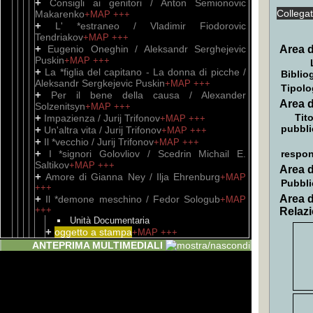
+
Consigli ai genitori / Anton Semionovic
Collega
Makarenko
+MAP
+++
+
L' *estraneo / Vladimir Fiodorovic
Tendriakov
+MAP
+++
+
Eugenio Oneghin / Aleksandr Serghejevic
Area d
Puskin
+MAP
+++
+
La *figlia del capitano - La donna di picche /
Biblio
Aleksandr Sergkejevic Puskin
+MAP
+++
Tipolo
+
Per il bene della causa / Alexander
Area d
Solzenitsyn
+MAP
+++
+
Tito
Impazienza / Jurij Trifonov
+MAP
+++
pubbli
+
Un'altra vita / Jurij Trifonov
+MAP
+++
+
Il *vecchio / Jurij Trifonov
+MAP
+++
+
I *signori Golovliov / Scedrin Michail E.
respon
Saltikov
+MAP
+++
Area d
+
Amore di Gianna Ney / Ilja Ehrenburg
+MAP
Pubbli
+++
+
Area d
Il *demone meschino / Fedor Sologub
+MAP
+++
Relazi
Unità Documentaria
+
oggetto a stampa
+MAP
+++
+
Storia di una città / Michail E. Saltykov
ANTEPRIMA MULTIMEDIALI
Stcedrin
+MAP
+++
+
Destino di un uomo / Michail Alexandrovic
Sciolokov
+MAP
+++
+
Storia di Pugaciov / Alessandro Sergheivic
Pusckin
+MAP
+++
+