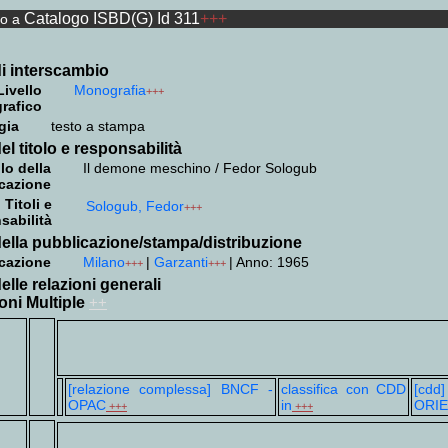
Catalogo ISBD(G) Id 311
+++
to a
i interscambio
Livello
Monografia
+++
grafico
gia
testo a stampa
el titolo e responsabilità
lo della
Il demone meschino / Fedor Sologub
cazione
Titoli e
Sologub, Fedor
+++
sabilità
ella pubblicazione/stampa/distribuzione
cazione
Milano
|
Garzanti
|
Anno: 1965
+++
+++
elle relazioni generali
oni Multiple
++
[relazione complessa] BNCF -
classifica con CDD
[cd
OPAC
in
ORIE
+++
+++