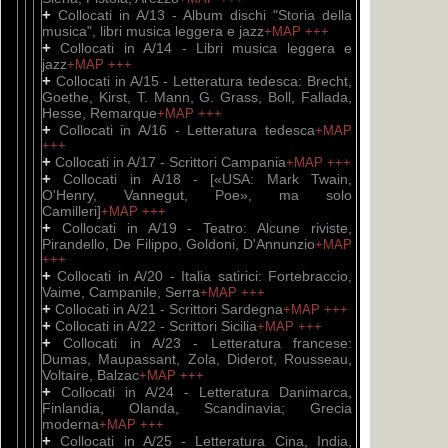
+
Collocati in A/13 - Album dischi "Storia della
musica", libri musica leggera e jazz
+MAP
+++
+
Collocati in A/14 - Libri musica leggera e
jazz
+MAP
+++
+
Collocati in A/15 - Letteratura tedesca: Brecht,
Goethe, Kirst, T. Mann, G. Grass, Boll, Fallada,
Hesse, Remarque
+MAP
+++
+
Collocati in A/16 - Letteratura tedesca
+MAP
+++
+
Collocati in A/17 - Scrittori Campania
+MAP
+++
+
Collocati in A/18 - [«USA: Mark Twain,
O'Henry, Vannegut, Poe», ma solo
Camilleri]
+MAP
+++
+
Collocati in A/19 - Teatro: Alcune riviste,
Pirandello, De Filippo, Goldoni, D'Annunzio
+MAP
+++
+
Collocati in A/20 - Italia satirici: Fortebraccio,
Vaime, Campanile, Serra
+MAP
+++
+
Collocati in A/21 - Scrittori Sardegna
+MAP
+++
+
Collocati in A/22 - Scrittori Sicilia
+MAP
+++
+
Collocati in A/23 - Letteratura francese:
Dumas, Maupassant, Zola, Diderot, Rousseau,
Voltaire, Balzac
+MAP
+++
+
Collocati in A/24 - Letteratura Danimarca,
Finlandia, Olanda, Scandinavia; Grecia
moderna
+MAP
+++
+
Collocati in A/25 - Letteratura Cina, India,