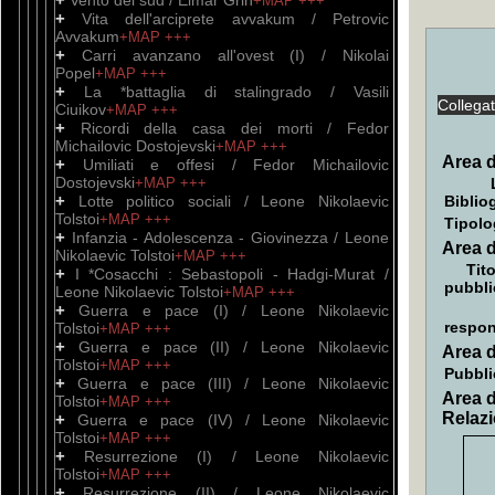
Vento del sud / Elmar Grin
+MAP
+++
+
Vita dell'arciprete avvakum / Petrovic
Avvakum
+MAP
+++
+
Carri avanzano all'ovest (I) / Nikolai
Popel
+MAP
+++
+
La *battaglia di stalingrado / Vasili
Collega
Ciuikov
+MAP
+++
+
Ricordi della casa dei morti / Fedor
Michailovic Dostojevski
+MAP
+++
Area d
+
Umiliati e offesi / Fedor Michailovic
Dostojevski
+MAP
+++
+
Lotte politico sociali / Leone Nikolaevic
Biblio
Tolstoi
+MAP
+++
Tipolo
+
Infanzia - Adolescenza - Giovinezza / Leone
Area d
Nikolaevic Tolstoi
+MAP
+++
Tito
+
I *Cosacchi : Sebastopoli - Hadgi-Murat /
pubbli
Leone Nikolaevic Tolstoi
+MAP
+++
+
Guerra e pace (I) / Leone Nikolaevic
respon
Tolstoi
+MAP
+++
+
Guerra e pace (II) / Leone Nikolaevic
Area d
Tolstoi
+MAP
+++
Pubbli
+
Guerra e pace (III) / Leone Nikolaevic
Area d
Tolstoi
+MAP
+++
Relazi
+
Guerra e pace (IV) / Leone Nikolaevic
Tolstoi
+MAP
+++
+
Resurrezione (I) / Leone Nikolaevic
Tolstoi
+MAP
+++
+
Resurrezione (II) / Leone Nikolaevic