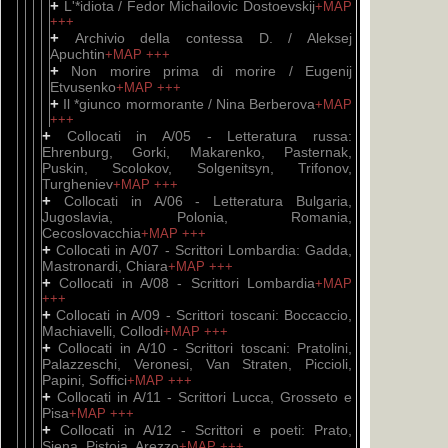
+
L'*idiota / Fedor Michailovic Dostoevskij
+MAP
+++
+
Archivio della contessa D. / Aleksej
Apuchtin
+MAP
+++
+
Non morire prima di morire / Eugenij
Etvusenko
+MAP
+++
+
Il *giunco mormorante / Nina Berberova
+MAP
+++
+
Collocati in A/05 - Letteratura russa:
Ehrenburg, Gorki, Makarenko, Pasternak,
Puskin, Scolokov, Solgenitsyn, Trifonov,
Turgheniev
+MAP
+++
+
Collocati in A/06 - Letteratura Bulgaria,
Jugoslavia, Polonia, Romania,
Cecoslovacchia
+MAP
+++
+
Collocati in A/07 - Scrittori Lombardia: Gadda,
Mastronardi, Chiara
+MAP
+++
+
Collocati in A/08 - Scrittori Lombardia
+MAP
+++
+
Collocati in A/09 - Scrittori toscani: Boccaccio,
Machiavelli, Collodi
+MAP
+++
+
Collocati in A/10 - Scrittori toscani: Pratolini,
Palazzeschi, Veronesi, Van Straten, Piccioli,
Papini, Soffici
+MAP
+++
+
Collocati in A/11 - Scrittori Lucca, Grosseto e
Pisa
+MAP
+++
+
Collocati in A/12 - Scrittori e poeti: Prato,
Siena, Pistoia, Arezzo
+MAP
+++