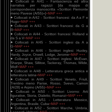
+
Collocati in A/41 - Fantascienza ed altra
narrativa per ragazzi [da mappa di
corrispondenza manoscritta «Scrittori Piemonte
meno Pavese (A/55)»]
+MAP
+++
+
Collocati in A/42 - Scrittori francesi: da A a F e
Hugo
+MAP
+++
+
Collocati in A/43 - Scrittori francesi: da G a
R
+MAP
+++
+
Collocati in A/44 - Scrittori francesi: Rolland e
da S a V
+MAP
+++
+
Collocati in A/45 - Scrittori inglesi da A a
G
+MAP
+++
+
Collocati in A/46 - Scrittori inglesi: Huxley,
Hardy, Joyce, Orwell, Lodge, Jerome
+MAP
+++
+
Collocati in A/47 - Scrittori inglesi: McEvan,
Sharpe, Shaw, Sillitoe, Tackeray, Thomas, Wilde,
Wolf
+MAP
+++
+
Collocati in A/48 - Letteratura greca antica e
letteratura latina
+MAP
+++
+
Collocati in A/49 - Scrittori Veneto, Friuli,
Trentino meno Parise, Rosso, Svevo, Camon
(A/28) e Arpino (A/55)
+MAP
+++
+
Collocati in A/50 - Scrittori Livorno: Arti
figurative, Storia, Dialetto, Romanzi
+MAP
+++
+
Collocati in A/51 - Letteratura Messico,
Argentina, Brasile, Cuba
+MAP
+++
+
Collocati in A/52 - Scrittori Marche, Umbria,