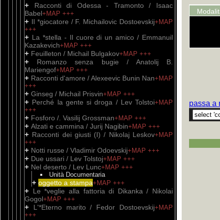
+
Racconti di Odessa - Tramonto / Isaac
Modali
Babel
+MAP
+++
+
Il *giocatore / F. Michailovic Dostoevskij
+MAP
+++
+
La *stella - Il cuore di un amico / Emmanuil
Kazakevich
+MAP
+++
+
Feuilleton / Michail Bulgakov
+MAP
+++
+
Romanzo senza bugie / Anatolij B.
Mariengof
+MAP
+++
+
Racconti d'amore / Alexeevic Bunin Nan
+MAP
+++
+
Ginseg / Michail Prisvin
+MAP
+++
+
Perché la gente si droga / Lev Tolstoi
+MAP
passa a 
+++
+
Fosforo /. Vasilij Grossman
+MAP
+++
+
Alzati e cammina / Jurij Nagibin
+MAP
+++
+
Racconti dei giusti (I) / Nikolaj Leskov
+MAP
+++
+
Notti russe / Vladimir Odoevskij
+MAP
+++
+
Due ussari / Lev Tolstoj
+MAP
+++
+
Nel deserto / Lev Lunc
+MAP
+++
Unità Documentaria
+
oggetto a stampa
+MAP
+++
+
Le *veglie alla fattoria di Dikanka / Nikolai
Gogol
+MAP
+++
+
L'*Eterno marito / Fedor Dostoevskij
+MAP
+++