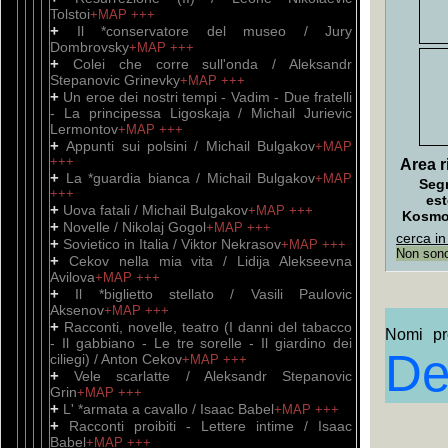
Tolstoi
+MAP
+++
+
Il *conservatore del museo / Jury
Dombrovsky
+MAP
+++
+
Colei che corre sull'onda / Aleksandr
Stepanovic Grinevky
+MAP
+++
+
Un eroe dei nostri tempi - Vadim - Due fratelli
- La principessa Ligoskaja / Michail Jurievic
Lermontov
+MAP
+++
+
Appunti sui polsini / Michail Bulgakov
+MAP
+++
Area ri
+
La *guardia bianca / Michail Bulgakov
+MAP
Seg
+++
est
+
Uova fatali / Michail Bulgakov
+MAP
+++
Kosm
+
Novelle / Nikolaj Gogol
+MAP
+++
cerca in
+
Sovietico in Italia / Viktor Nekrasov
+MAP
+++
Non sono 
+
Cekov nella mia vita / Lidija Alekseevna
Avilova
+MAP
+++
+
Il *biglietto stellato / Vasili Paulovic
Aksenov
+MAP
+++
+
Racconti, novelle, teatro (I danni del tabacco
Nomi pro
- Il gabbiano - Le tre sorelle - Il giardino dei
De
ciliegi) / Anton Cekov
+MAP
+++
+
Vele scarlatte / Aleksandr Stepanovic
Grin
+MAP
+++
+
L' *armata a cavallo / Isaac Babel
+MAP
+++
+
Racconti proibiti - Lettere intime / Isaac
Babel
+MAP
+++