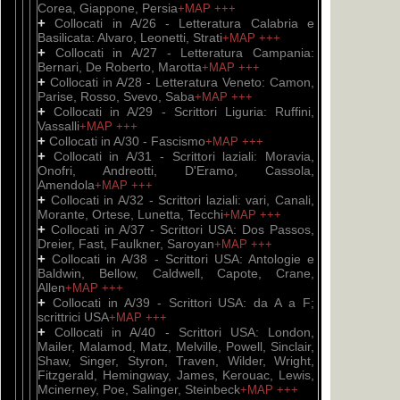
Corea, Giappone, Persia
+MAP
+++
+
Collocati in A/26 - Letteratura Calabria e
Basilicata: Alvaro, Leonetti, Strati
+MAP
+++
+
Collocati in A/27 - Letteratura Campania:
Bernari, De Roberto, Marotta
+MAP
+++
+
Collocati in A/28 - Letteratura Veneto: Camon,
Parise, Rosso, Svevo, Saba
+MAP
+++
+
Collocati in A/29 - Scrittori Liguria: Ruffini,
Vassalli
+MAP
+++
+
Collocati in A/30 - Fascismo
+MAP
+++
+
Collocati in A/31 - Scrittori laziali: Moravia,
Onofri, Andreotti, D'Eramo, Cassola,
Amendola
+MAP
+++
+
Collocati in A/32 - Scrittori laziali: vari, Canali,
Morante, Ortese, Lunetta, Tecchi
+MAP
+++
+
Collocati in A/37 - Scrittori USA: Dos Passos,
Dreier, Fast, Faulkner, Saroyan
+MAP
+++
+
Collocati in A/38 - Scrittori USA: Antologie e
Baldwin, Bellow, Caldwell, Capote, Crane,
Allen
+MAP
+++
+
Collocati in A/39 - Scrittori USA: da A a F;
scrittrici USA
+MAP
+++
+
Collocati in A/40 - Scrittori USA: London,
Mailer, Malamod, Matz, Melville, Powell, Sinclair,
Shaw, Singer, Styron, Traven, Wilder, Wright,
Fitzgerald, Hemingway, James, Kerouac, Lewis,
Mcinerney, Poe, Salinger, Steinbeck
+MAP
+++