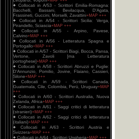
Leopardi, Volponi
+MAP
+++
+
Collocati in A/53 - Scrittori Emilia-Romagna:
Bacchelli, Bassani, Bevilacqua, D'Agata,
Frassineti, Guccini, Morselli, Zavattini
+MAP
+++
+
Collocati in A/54 - Scrittori Sicilia: Verga,
Pirandello, Sciascia
+MAP
+++
+
Collocati in A/55 - Arpino, Pavese,
Calvino
+MAP
+++
+
Collocati in A/56 - Letteratura Spagna e
Portogallo
+MAP
+++
+
Collocati in A/57 - Scrittori Biagi, Bocca, Pansa,
Vertone, Zavoli [ma Letteratura
portoghese]
+MAP
+++
+
Collocati in A/58 - Scrittori Abruzzi e Puglie:
D'Annunzio, Pomilio, Jovine, Flaiano, Cassieri,
Silone
+MAP
+++
+
Collocati in A/59 - Scrittori Canada,
Guatemala, Cile, Colombia, Perù, Uruguay
+MAP
+++
+
Collocati in A/60 - Scrittori Australia, Nuova
Zelanda, Africa
+MAP
+++
+
Collocati in A/61 - Saggi critici di letteratura
(stranieri)
+MAP
+++
+
Collocati in A/62 - Saggi critici di letteratura
(italiani)
+MAP
+++
+
Collocati in A/63 - Scrittori Austria e
Svizzera
+MAP
+++
+
Collocati in A/64 - Scrittori Ungheria
+MAP
+++