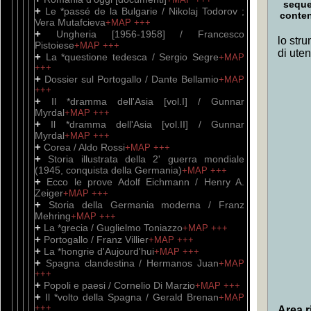
sequ
+
Le *passé de la Bulgarie / Nikolaj Todorov ;
conte
Vera Mutafcieva
+MAP
+++
+
Ungheria [1956-1958] / Francesco
lo stru
Pistoiese
+MAP
+++
di ute
+
La *questione tedesca / Sergio Segre
+MAP
+++
+
Dossier sul Portogallo / Dante Bellamio
+MAP
+++
+
Il *dramma dell'Asia [vol.I] / Gunnar
Myrdal
+MAP
+++
+
Il *dramma dell'Asia [vol.II] / Gunnar
Myrdal
+MAP
+++
+
Corea / Aldo Rossi
+MAP
+++
+
Storia illustrata della 2' guerra mondiale
(1945, conquista della Germania)
+MAP
+++
+
Ecco le prove Adolf Eichmann / Henry A.
Zeiger
+MAP
+++
+
Storia della Germania moderna / Franz
Mehring
+MAP
+++
+
La *grecia / Guglielmo Toniazzo
+MAP
+++
+
Portogallo / Franz Villier
+MAP
+++
+
La *hongrie d'Aujourd'hui
+MAP
+++
+
Spagna clandestina / Hermanos Juan
+MAP
+++
+
Popoli e paesi / Cornelio Di Marzio
+MAP
+++
+
Il *volto della Spagna / Gerald Brenan
+MAP
+++
Area ri