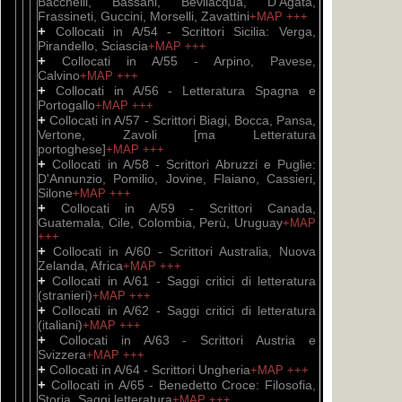
Bacchelli, Bassani, Bevilacqua, D'Agata,
Frassineti, Guccini, Morselli, Zavattini
+MAP
+++
+
Collocati in A/54 - Scrittori Sicilia: Verga,
Pirandello, Sciascia
+MAP
+++
+
Collocati in A/55 - Arpino, Pavese,
Calvino
+MAP
+++
+
Collocati in A/56 - Letteratura Spagna e
Portogallo
+MAP
+++
+
Collocati in A/57 - Scrittori Biagi, Bocca, Pansa,
Vertone, Zavoli [ma Letteratura
portoghese]
+MAP
+++
+
Collocati in A/58 - Scrittori Abruzzi e Puglie:
D'Annunzio, Pomilio, Jovine, Flaiano, Cassieri,
Silone
+MAP
+++
+
Collocati in A/59 - Scrittori Canada,
Guatemala, Cile, Colombia, Perù, Uruguay
+MAP
+++
+
Collocati in A/60 - Scrittori Australia, Nuova
Zelanda, Africa
+MAP
+++
+
Collocati in A/61 - Saggi critici di letteratura
(stranieri)
+MAP
+++
+
Collocati in A/62 - Saggi critici di letteratura
(italiani)
+MAP
+++
+
Collocati in A/63 - Scrittori Austria e
Svizzera
+MAP
+++
+
Collocati in A/64 - Scrittori Ungheria
+MAP
+++
+
Collocati in A/65 - Benedetto Croce: Filosofia,
Storia, Saggi letteratura
+MAP
+++