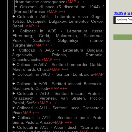
drammatiche conseguenze
+MAP
+++
+
Orizzonti di pace (5 discorsi nel 1944) /
Herbert Morrison
+MAP
+++
passa a 
+
Collocati in A/04 - Letteratura russa: Gogol,
Tolstoi, Dostojeski, Bulgakov, Lermontov, Cekov,
Babel
+MAP
+++
+
Collocati in A/05 - Letteratura russa:
Ehrenburg, Gorki, Makarenko, Pasternak,
Puskin, Scolokov, Solgenitsyn, Trifonov,
Turgheniev
+MAP
+++
+
Collocati in A/06 - Letteratura Bulgaria,
Jugoslavia, Polonia, Romania,
Cecoslovacchia
+MAP
+++
+
Collocati in A/07 - Scrittori Lombardia: Gadda,
Mastronardi, Chiara
+MAP
+++
+
Collocati in A/08 - Scrittori Lombardia
+MAP
+++
+
Collocati in A/09 - Scrittori toscani: Boccaccio,
Machiavelli, Collodi
+MAP
+++
+
Collocati in A/10 - Scrittori toscani: Pratolini,
Palazzeschi, Veronesi, Van Straten, Piccioli,
Papini, Soffici
+MAP
+++
+
Collocati in A/11 - Scrittori Lucca, Grosseto e
Pisa
+MAP
+++
+
Collocati in A/12 - Scrittori e poeti: Prato,
Siena, Pistoia, Arezzo
+MAP
+++
+
Collocati in A/13 - Album dischi "Storia della