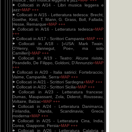
musica", libri musica leggera e jazz
+MAP
+++
+
Collocati in A/14 - Libri musica leggera e
jazz
+MAP
+++
+
Collocati in A/15 - Letteratura tedesca: Brecht,
Goethe, Kirst, T. Mann, G. Grass, Boll, Fallada,
Hesse, Remarque
+MAP
+++
+
Collocati in A/16 - Letteratura tedesca
+MAP
+++
+
Collocati in A/17 - Scrittori Campania
+MAP
+++
+
Collocati in A/18 - [«USA: Mark Twain,
O'Henry, Vannegut, Poe», ma solo
Camilleri]
+MAP
+++
+
Collocati in A/19 - Teatro: Alcune riviste,
Pirandello, De Filippo, Goldoni, D'Annunzio
+MAP
+++
+
Collocati in A/20 - Italia satirici: Fortebraccio,
Vaime, Campanile, Serra
+MAP
+++
+
Collocati in A/21 - Scrittori Sardegna
+MAP
+++
+
Collocati in A/22 - Scrittori Sicilia
+MAP
+++
+
Collocati in A/23 - Letteratura francese:
Dumas, Maupassant, Zola, Diderot, Rousseau,
Voltaire, Balzac
+MAP
+++
+
Collocati in A/24 - Letteratura Danimarca,
Finlandia, Olanda, Scandinavia; Grecia
moderna
+MAP
+++
+
Collocati in A/25 - Letteratura Cina, India,
Corea, Giappone, Persia
+MAP
+++
+
Collocati in A/26 - Letteratura Calabria e