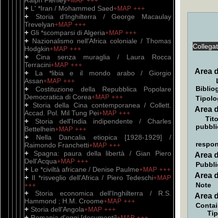
Ralph Flenley
+MAP
+++
+
L' *Iran / Mohammed Saed
+MAP
+++
+
Storia d'Inghilterra / George Macaulay
Trevelyan
+MAP
+++
+
Gli *scomparsi di Algeria
+MAP
+++
+
Nazionalismo nell'Africa coloniale / Thomas
Collega
Hodgkin
+MAP
+++
+
Cina senza muraglia / Laura Rocca
Terracini
+MAP
+++
Area d
+
La *libia e il mondo arabo / Giorgio
Assan
+MAP
+++
+
Biblio
Costituzione della Repubblica Popolare
Democratica di Corea
+MAP
+++
Tipolo
+
Storia della Cina contemporanea / Collett.
Area d
Accad. Pol. Mil Tung Pei
+MAP
+++
Tito
+
Storia dell'India indipendente / Charles
pubbli
Bettelhein
+MAP
+++
+
Nella Dancalia etiopica [1928-1929] /
respon
Raimondo Franchetti
+MAP
+++
+
Spagna: paura della libertà / Gian Piero
Area d
Dell'Acqua
+MAP
+++
Pubbli
+
Le *civiltà africane / Denise Paulme
+MAP
+++
Area d
+
Il *risveglio dell'Africa / Piero Tedeschi
+MAP
Note
+++
+
Storia economica dell'Inghilterra / R.S.
Area d
Hammond ; H.M. Croome
+MAP
+++
Contai
+
Storia dell'Angola
+MAP
+++
Tip
+
Romania d'oggi [documenti]
+MAP
+++