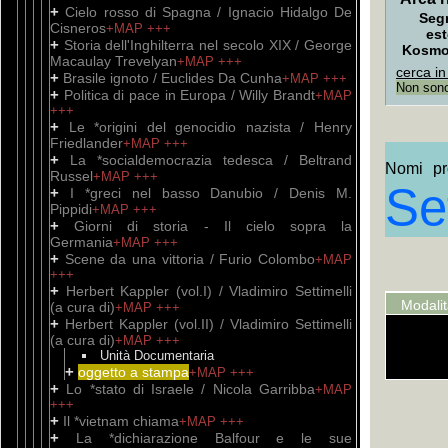
+
Cielo rosso di Spagna / Ignacio Hidalgo De
Seg
Cisneros
+MAP
+++
est
+
Storia dell'Inghilterra nel secolo XIX / George
Kosm
Macaulay Trevelyan
+MAP
+++
cerca in
+
Brasile ignoto / Euclides Da Cunha
+MAP
+++
Non sono 
+
Politica di pace in Europa / Willy Brandt
+MAP
+++
+
Le *origini del genocidio nazista / Henry
Friedlander
+MAP
+++
+
La *socialdemocrazia tedesca / Beltrand
Nomi pro
Russel
+MAP
+++
Set
+
I *greci nel basso Danubio / Denis M.
Pippidi
+MAP
+++
+
Giorni di storia - Il cielo sopra la
Germania
+MAP
+++
+
Scene da una vittoria / Furio Colombo
+MAP
+++
+
Herbert Kappler (vol.I) / Vladimiro Settimelli
Modali
(a cura di)
+MAP
+++
+
Herbert Kappler (vol.II) / Vladimiro Settimelli
(a cura di)
+MAP
+++
Unità Documentaria
+
oggetto a stampa
+MAP
+++
+
Lo *stato di Israele / Nicola Garribba
+MAP
+++
+
Il *vietnam chiama
+MAP
+++
+
La *dichiarazione Balfour e le sue