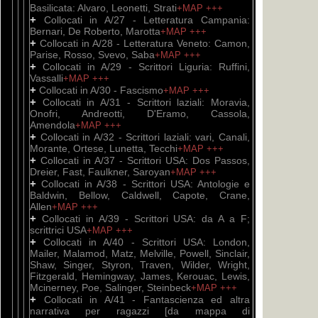
Basilicata: Alvaro, Leonetti, Strati
+MAP
+++
+
Collocati in A/27 - Letteratura Campania:
Bernari, De Roberto, Marotta
+MAP
+++
+
Collocati in A/28 - Letteratura Veneto: Camon,
Parise, Rosso, Svevo, Saba
+MAP
+++
+
Collocati in A/29 - Scrittori Liguria: Ruffini,
Vassalli
+MAP
+++
+
Collocati in A/30 - Fascismo
+MAP
+++
+
Collocati in A/31 - Scrittori laziali: Moravia,
Onofri, Andreotti, D'Eramo, Cassola,
Amendola
+MAP
+++
+
Collocati in A/32 - Scrittori laziali: vari, Canali,
Morante, Ortese, Lunetta, Tecchi
+MAP
+++
+
Collocati in A/37 - Scrittori USA: Dos Passos,
Dreier, Fast, Faulkner, Saroyan
+MAP
+++
+
Collocati in A/38 - Scrittori USA: Antologie e
Baldwin, Bellow, Caldwell, Capote, Crane,
Allen
+MAP
+++
+
Collocati in A/39 - Scrittori USA: da A a F;
scrittrici USA
+MAP
+++
+
Collocati in A/40 - Scrittori USA: London,
Mailer, Malamod, Matz, Melville, Powell, Sinclair,
Shaw, Singer, Styron, Traven, Wilder, Wright,
Fitzgerald, Hemingway, James, Kerouac, Lewis,
Mcinerney, Poe, Salinger, Steinbeck
+MAP
+++
+
Collocati in A/41 - Fantascienza ed altra
narrativa per ragazzi [da mappa di