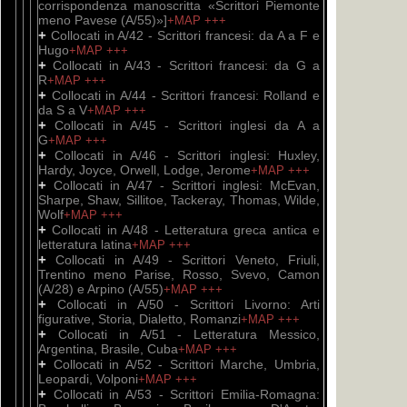
corrispondenza manoscritta «Scrittori Piemonte
meno Pavese (A/55)»]
+MAP
+++
+
Collocati in A/42 - Scrittori francesi: da A a F e
Hugo
+MAP
+++
+
Collocati in A/43 - Scrittori francesi: da G a
R
+MAP
+++
+
Collocati in A/44 - Scrittori francesi: Rolland e
da S a V
+MAP
+++
+
Collocati in A/45 - Scrittori inglesi da A a
G
+MAP
+++
+
Collocati in A/46 - Scrittori inglesi: Huxley,
Hardy, Joyce, Orwell, Lodge, Jerome
+MAP
+++
+
Collocati in A/47 - Scrittori inglesi: McEvan,
Sharpe, Shaw, Sillitoe, Tackeray, Thomas, Wilde,
Wolf
+MAP
+++
+
Collocati in A/48 - Letteratura greca antica e
letteratura latina
+MAP
+++
+
Collocati in A/49 - Scrittori Veneto, Friuli,
Trentino meno Parise, Rosso, Svevo, Camon
(A/28) e Arpino (A/55)
+MAP
+++
+
Collocati in A/50 - Scrittori Livorno: Arti
figurative, Storia, Dialetto, Romanzi
+MAP
+++
+
Collocati in A/51 - Letteratura Messico,
Argentina, Brasile, Cuba
+MAP
+++
+
Collocati in A/52 - Scrittori Marche, Umbria,
Leopardi, Volponi
+MAP
+++
+
Collocati in A/53 - Scrittori Emilia-Romagna: