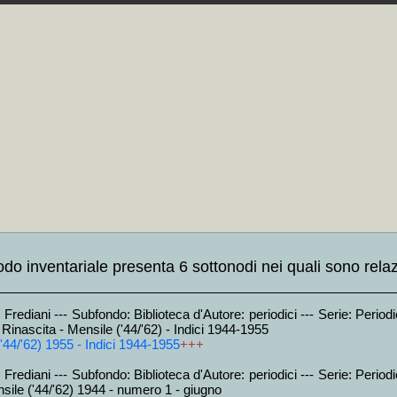
ta - Mensile ('44/'62) 1944 - numero 4 - ottobre
+MAP
+++
ta - Mensile ('44/'62) 1944 - Indice annata
+MAP
+++
AP
+++
AP
+++
AP
+++
AP
+++
AP
+++
AP
+++
AP
+++
AP
+++
AP
+++
AP
+++
AP
+++
AP
+++
+
AP
+++
AP
+++
AP
+++
AP
+++
odo inventariale presenta 6 sottonodi nei quali sono relaz
AP
+++
MAP
+++
torica sul Risorgimento
+MAP
+++
rediani --- Subfondo: Biblioteca d'Autore: periodici --- Serie: Periodic
gi
+MAP
+++
Rinascita - Mensile ('44/'62) - Indici 1944-1955
+MAP
+++
'44/'62) 1955 - Indici 1944-1955
+++
io
+MAP
+++
Autore - monografie ed altra documentazione libraria
+MAP
+++
utore: Discoteca
+MAP
+++
rediani --- Subfondo: Biblioteca d'Autore: periodici --- Serie: Periodic
++
sile ('44/'62) 1944 - numero 1 - giugno