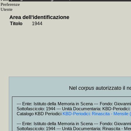
+
Rinasci
+
Rinasci
+
1945
+M
+
1946
+M
Area dell'identificazione
+
1947
+M
Titolo
1944
+
1948
+M
+
1949
+M
+
1950
+M
+
1951
+M
+
1952
+M
+
1953
+M
+
1954
+M
+
1955
+M
+
1956
+M
+
1957
++
+
1958
+M
+
1959
+M
+
1960
+M
+
1961
+M
Nel
corpus
autorizzato il n
+
1962
+M
+
Paisiello
+
+
Rassegna s
--- Ente: Istituto della Memoria in Scena --- Fondo: Giovanni F
+
Teatro d'og
Sottofascicolo: 1944 --- Unità Documentaria: KBD-Periodici: 
+
Vie nuove
Catalogo KBD Periodici
KBD-Periodici: Rinascita - Mensile (
+
Carte d'Archiv
+
Biblioteca d'
+
Biblioteca d'A
--- Ente: Istituto della Memoria in Scena --- Fondo: Giovanni F
+
Nastroteca
+
Sottofascicolo: 1944 --- Unità Documentaria: Rinascita - Men