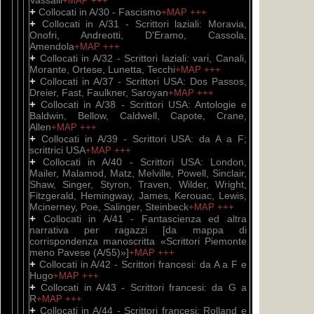
Vassalli
+MAP
+++
+
Collocati in A/30 - Fascismo
+MAP
+++
+
Collocati in A/31 - Scrittori laziali: Moravia,
Onofri, Andreotti, D'Eramo, Cassola,
Amendola
+MAP
+++
+
Collocati in A/32 - Scrittori laziali: vari, Canali,
Morante, Ortese, Lunetta, Tecchi
+MAP
+++
+
Collocati in A/37 - Scrittori USA: Dos Passos,
Dreier, Fast, Faulkner, Saroyan
+MAP
+++
+
Collocati in A/38 - Scrittori USA: Antologie e
Baldwin, Bellow, Caldwell, Capote, Crane,
Allen
+MAP
+++
+
Collocati in A/39 - Scrittori USA: da A a F;
scrittrici USA
+MAP
+++
+
Collocati in A/40 - Scrittori USA: London,
Mailer, Malamod, Matz, Melville, Powell, Sinclair,
Shaw, Singer, Styron, Traven, Wilder, Wright,
Fitzgerald, Hemingway, James, Kerouac, Lewis,
Mcinerney, Poe, Salinger, Steinbeck
+MAP
+++
+
Collocati in A/41 - Fantascienza ed altra
narrativa per ragazzi [da mappa di
corrispondenza manoscritta «Scrittori Piemonte
meno Pavese (A/55)»]
+MAP
+++
+
Collocati in A/42 - Scrittori francesi: da A a F e
Hugo
+MAP
+++
+
Collocati in A/43 - Scrittori francesi: da G a
R
+MAP
+++
+
Collocati in A/44 - Scrittori francesi: Rolland e