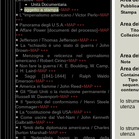
Unità Documentaria
Pubblic
+
oggetto a stampa
+MAP
+++
Stampa
+
L'*imperialismo americano / Victor Perlo
+MAP
+++
Area del
+
Panorama degli U.S.A.
+MAP
+++
+
Affare Power [documenti del processo]
Tito
+MAP
+++
Collezio
+
Jefferson / Thomas Jefferson
+MAP
+++
+
La *schiavitù è uno stato di guerra / John
Brown
+MAP
+++
+
Menzogna e reticenza nel giornalismo
Area del
americano / Robert Cirino
+MAP
+++
Note
+
Non fare la guerra / K. E. Boulding, W. Camp,
Area del
J. H. Laird
+MAP
+++
Containe
+
Saggi [1841-1844] / Ralph Waldo
Tipo 
Emerson
+MAP
+++
sequen
+
America in fiamme / John Reed
+MAP
+++
contenu
+
Gli *Stati Uniti o la rivoluzione permanente /
Russell W. Davenport
+MAP
+++
lo strum
+
Il *pericolo del conformismo / Henri Steele
utenza
Commager
+MAP
+++
+
La *costituzione degli USA
+MAP
+++
+
Come uscire dal Viet-Nam / John Kenneth
Galbraith
+MAP
+++
+
I *limiti della diplomazia americana / Charles
lo strum
Burton Marshall
+MAP
+++
utenza
+
Il *federalista [saggi in difesa della