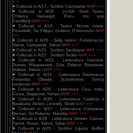
+++
+
Collocati in A/17 - Scrittori Campania
+MAP
+++
+
Collocati in A/18 - [«USA: Mark Twain,
O'Henry, Vannegut, Poe», ma solo
Camilleri]
+MAP
+++
+
Collocati in A/19 - Teatro: Alcune riviste,
Pirandello, De Filippo, Goldoni, D'Annunzio
+MAP
+++
+
Collocati in A/20 - Italia satirici: Fortebraccio,
Vaime, Campanile, Serra
+MAP
+++
+
Collocati in A/21 - Scrittori Sardegna
+MAP
+++
+
Collocati in A/22 - Scrittori Sicilia
+MAP
+++
+
Collocati in A/23 - Letteratura francese:
Dumas, Maupassant, Zola, Diderot, Rousseau,
Voltaire, Balzac
+MAP
+++
+
Collocati in A/24 - Letteratura Danimarca,
Finlandia, Olanda, Scandinavia; Grecia
moderna
+MAP
+++
+
Collocati in A/25 - Letteratura Cina, India,
Corea, Giappone, Persia
+MAP
+++
+
Collocati in A/26 - Letteratura Calabria e
Basilicata: Alvaro, Leonetti, Strati
+MAP
+++
+
Collocati in A/27 - Letteratura Campania:
Bernari, De Roberto, Marotta
+MAP
+++
+
Collocati in A/28 - Letteratura Veneto: Camon,
Parise, Rosso, Svevo, Saba
+MAP
+++
+
Collocati in A/29 - Scrittori Liguria: Ruffini,