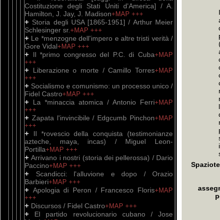
Costituzione degli Stati Uniti d'America] / A.
Hamilton, J. Jay, J. Madison
+MAP
+++
+
Storia degli USA [1865-1951] / Arthur Meier
Schlesinger sr.
+MAP
+++
+
Le *menzogne dell'impero e altre tristi verità /
Gore Vidal
+MAP
+++
+
Il *primo congresso del P.C. di Cuba
+MAP
+++
+
Liberazione o morte / Camillo Torres
+MAP
+++
+
Socialismo e comunismo: un processo unico /
Fidel Castro
+MAP
+++
+
La *minaccia atomica / Antonio Ferri
+MAP
+++
+
Zapata l'invincibile / Edgcumb Pinchon
+MAP
+++
+
Il *rovescio della conquista (testimonianze
azteche, maya, incas) / Miguel Leon-
Portilla
+MAP
+++
+
Arrivano i nostri (storia dei pellerossa) / Dario
Spaziote
Paccino
+MAP
+++
+
Scandicci: l'alluvione e dopo / Orazio
Barbieri
+MAP
+++
assegn
+
Apologia di Peron / Francesco Floris
+MAP
p
+++
+
Discursos / Fidel Castro
+MAP
+++
+
El partido revolucionario cubano / Jose