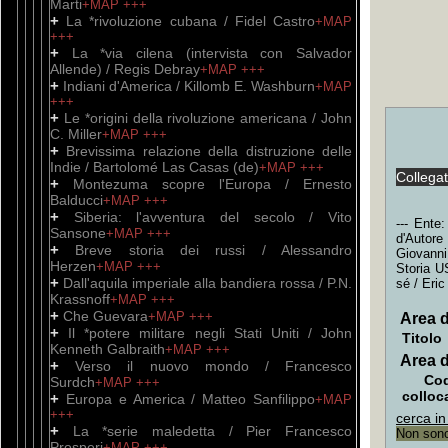
Marti
+MAP
+++
+
La *rivoluzione cubana / Fidel Castro
+MAP
+++
+
La *via cilena (intervista con Salvador
Allende) / Regis Debray
+MAP
+++
+
Indiani d'America / Killomb E. Washburn
+MAP
+++
+
Le *origini della rivoluzione americana / John
C. Miller
+MAP
+++
+
Brevissima relazione della distruzione delle
Indie / Bartolomé Las Casas (de)
+MAP
+++
Collega
+
Montezuma scopre l'Europa / Ernesto
Balducci
+MAP
+++
+
Siberia: l'avventura del secolo / Vito
--- Ente
Sansone
+MAP
+++
d'Autore
+
Breve storia dei russi / Alessandro
Giovanni
Herzen
+MAP
+++
Storia U
+
Dall'aquila imperiale alla bandiera rossa / P.N.
sé / Eric
Krassnoff
+MAP
+++
+
Che Guevara
+MAP
+++
Area d
+
Il *potere militare negli Stati Uniti / John
Titolo
Kenneth Galbraith
+MAP
+++
Area d
+
Verso il nuovo mondo / Francesco
Cod
Surdch
+MAP
+++
colloc
+
Europa e America / Matteo Sanfilippo
+MAP
+++
cerca in
+
La *serie maledetta / Pier Francesco
Non sono 
Prosperi
+MAP
+++