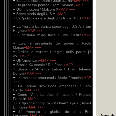
+
Estudios sobre marti / Juan Sarria
+MAP
+++
+
Un processo politico / Tom Hayden
+MAP
+++
+
Ultimi discorsi / Malcom X
+MAP
+++
+
Breve storia degli U.S.A.
+MAP
+++
+
La *politica estera degli U.S.A. nel 1961
+MAP
+++
+
La *vera e barbarica storia degli U.S.A. / Jim
Hughes
+MAP
+++
+
L' *histoire m'aquittera / Fidel Castro
+MAP
+++
+
Lula, il presidente dei poveri / Paolo
Manzo
+MAP
+++
+
Ordine e terrore: i regimi della paura [2
voll]
+MAP
+++
+
Gli *americani
+MAP
+++
+
Brasile XX secolo / Rui Faco'
+MAP
+++
+
Storia dell'America Latina / Tulio Halperin
Donghi
+MAP
+++
+
I *presidenti americani / Mario Francini
+MAP
+++
+
La *prima rivoluzione americana / Jack
Hardy
+MAP
+++
+
Come l'America diventò nazione / Francis
Franklin
+MAP
+++
+
La *grande congiura / Michael Sayers ; Albert
E., Kahn
+MAP
+++
+
L' *America si giudica da sé / Eric
Larrabee
Area de
+MAP
+++