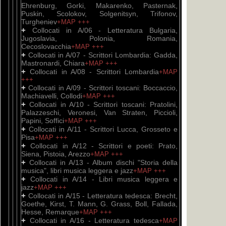
Ehrenburg, Gorki, Makarenko, Pasternak,
Puskin, Scolokov, Solgenitsyn, Trifonov,
Turgheniev
+MAP
+++
+
Collocati in A/06 - Letteratura Bulgaria,
Jugoslavia, Polonia, Romania,
Cecoslovacchia
+MAP
+++
+
Collocati in A/07 - Scrittori Lombardia: Gadda,
Mastronardi, Chiara
+MAP
+++
+
Collocati in A/08 - Scrittori Lombardia
+MAP
+++
+
Collocati in A/09 - Scrittori toscani: Boccaccio,
Machiavelli, Collodi
+MAP
+++
+
Collocati in A/10 - Scrittori toscani: Pratolini,
Palazzeschi, Veronesi, Van Straten, Piccioli,
Papini, Soffici
+MAP
+++
+
Collocati in A/11 - Scrittori Lucca, Grosseto e
Pisa
+MAP
+++
+
Collocati in A/12 - Scrittori e poeti: Prato,
Siena, Pistoia, Arezzo
+MAP
+++
+
Collocati in A/13 - Album dischi "Storia della
musica", libri musica leggera e jazz
+MAP
+++
+
Collocati in A/14 - Libri musica leggera e
jazz
+MAP
+++
+
Collocati in A/15 - Letteratura tedesca: Brecht,
Goethe, Kirst, T. Mann, G. Grass, Boll, Fallada,
Hesse, Remarque
+MAP
+++
+
Collocati in A/16 - Letteratura tedesca
+MAP