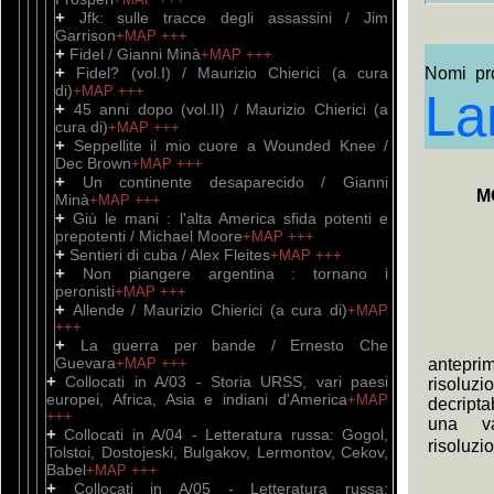
+
Jfk: sulle tracce degli assassini / Jim
Garrison
+MAP
+++
+
Fidel / Gianni Minà
+MAP
+++
+
Fidel? (vol.I) / Maurizio Chierici (a cura
Nomi pro
di)
+MAP
+++
La
+
45 anni dopo (vol.II) / Maurizio Chierici (a
cura di)
+MAP
+++
+
Seppellite il mio cuore a Wounded Knee /
Dec Brown
+MAP
+++
+
Un continente desaparecido / Gianni
M
Minà
+MAP
+++
+
Giù le mani : l'alta America sfida potenti e
prepotenti / Michael Moore
+MAP
+++
+
Sentieri di cuba / Alex Fleites
+MAP
+++
+
Non piangere argentina : tornano i
peronisti
+MAP
+++
+
Allende / Maurizio Chierici (a cura di)
+MAP
+++
+
La guerra per bande / Ernesto Che
Guevara
+MAP
+++
antep
+
Collocati in A/03 - Storia URSS, vari paesi
risoluzi
europei, Africa, Asia e indiani d'America
+MAP
decript
+++
una v
+
Collocati in A/04 - Letteratura russa: Gogol,
risoluzi
Tolstoi, Dostojeski, Bulgakov, Lermontov, Cekov,
Babel
+MAP
+++
+
Collocati in A/05 - Letteratura russa: