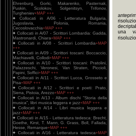
Ehrenburg, Gorki, Makarenko, Pasternak,
Puskin, Scolokov, Solgenitsyn, Trifonov,
Turgheniev
+MAP
+++
antep
+
Collocati in A/06 - Letteratura Bulgaria,
risoluzi
Jugoslavia, Polonia, Romania,
decript
Cecoslovacchia
+MAP
+++
una v
+
Collocati in A/07 - Scrittori Lombardia: Gadda,
risoluzi
Mastronardi, Chiara
+MAP
+++
+
Collocati in A/08 - Scrittori Lombardia
+MAP
+++
+
Collocati in A/09 - Scrittori toscani: Boccaccio,
Machiavelli, Collodi
+MAP
+++
+
Collocati in A/10 - Scrittori toscani: Pratolini,
Palazzeschi, Veronesi, Van Straten, Piccioli,
Papini, Soffici
+MAP
+++
+
Collocati in A/11 - Scrittori Lucca, Grosseto e
Pisa
+MAP
+++
+
Collocati in A/12 - Scrittori e poeti: Prato,
Siena, Pistoia, Arezzo
+MAP
+++
+
Collocati in A/13 - Album dischi "Storia della
musica", libri musica leggera e jazz
+MAP
+++
+
Collocati in A/14 - Libri musica leggera e
jazz
+MAP
+++
+
Collocati in A/15 - Letteratura tedesca: Brecht,
Goethe, Kirst, T. Mann, G. Grass, Boll, Fallada,
Hesse, Remarque
+MAP
+++
+
Collocati in A/16 - Letteratura tedesca
+MAP