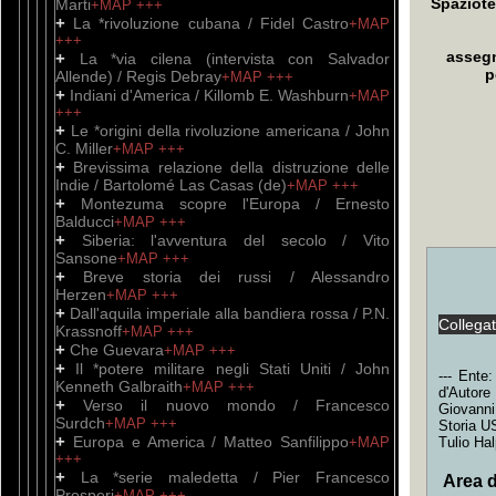
Spaziote
Marti
+MAP
+++
+
La *rivoluzione cubana / Fidel Castro
+MAP
+++
assegn
+
La *via cilena (intervista con Salvador
p
Allende) / Regis Debray
+MAP
+++
+
Indiani d'America / Killomb E. Washburn
+MAP
+++
+
Le *origini della rivoluzione americana / John
C. Miller
+MAP
+++
+
Brevissima relazione della distruzione delle
Indie / Bartolomé Las Casas (de)
+MAP
+++
+
Montezuma scopre l'Europa / Ernesto
Balducci
+MAP
+++
+
Siberia: l'avventura del secolo / Vito
Sansone
+MAP
+++
+
Breve storia dei russi / Alessandro
Herzen
+MAP
+++
+
Dall'aquila imperiale alla bandiera rossa / P.N.
Collega
Krassnoff
+MAP
+++
+
Che Guevara
+MAP
+++
+
Il *potere militare negli Stati Uniti / John
--- Ente
Kenneth Galbraith
+MAP
+++
d'Autore
+
Verso il nuovo mondo / Francesco
Giovanni
Surdch
+MAP
+++
Storia U
+
Europa e America / Matteo Sanfilippo
+MAP
Tulio Ha
+++
+
La *serie maledetta / Pier Francesco
Area d
Prosperi
+MAP
+++