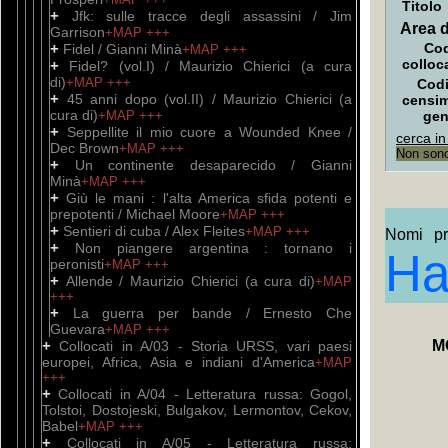
Titolo
+
Jfk: sulle tracce degli assassini / Jim
Area d
Garrison
+MAP
+++
+
Cod
Fidel / Gianni Minà
+MAP
+++
colloc
+
Fidel? (vol.I) / Maurizio Chierici (a cura
di)
+MAP
+++
Codi
+
45 anni dopo (vol.II) / Maurizio Chierici (a
censi
cura di)
+MAP
+++
gen
+
Seppellite il mio cuore a Wounded Knee /
cerca in
Dec Brown
+MAP
+++
Non sono 
+
Un continente desaparecido / Gianni
Minà
+MAP
+++
+
Giù le mani : l'alta America sfida potenti e
prepotenti / Michael Moore
+MAP
+++
+
Sentieri di cuba / Alex Fleites
+MAP
+++
Nomi pro
+
Non piangere argentina : tornano i
Ha
peronisti
+MAP
+++
+
Allende / Maurizio Chierici (a cura di)
+MAP
+++
+
La guerra per bande / Ernesto Che
Guevara
+MAP
+++
+
M
Collocati in A/03 - Storia URSS, vari paesi
europei, Africa, Asia e indiani d'America
+MAP
+++
+
Collocati in A/04 - Letteratura russa: Gogol,
Tolstoi, Dostojeski, Bulgakov, Lermontov, Cekov,
Babel
+MAP
+++
+
Collocati in A/05 - Letteratura russa: