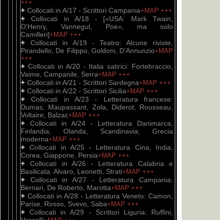
+++
+
Collocati in A/17 - Scrittori Campania
+MAP
+++
+
Collocati in A/18 - [«USA: Mark Twain,
O'Henry, Vannegut, Poe», ma solo
Camilleri]
+MAP
+++
+
Collocati in A/19 - Teatro: Alcune riviste,
Pirandello, De Filippo, Goldoni, D'Annunzio
+MAP
+++
+
Collocati in A/20 - Italia satirici: Fortebraccio,
Vaime, Campanile, Serra
+MAP
+++
+
Collocati in A/21 - Scrittori Sardegna
+MAP
+++
+
Collocati in A/22 - Scrittori Sicilia
+MAP
+++
+
Collocati in A/23 - Letteratura francese:
Dumas, Maupassant, Zola, Diderot, Rousseau,
Voltaire, Balzac
+MAP
+++
+
Collocati in A/24 - Letteratura Danimarca,
Finlandia, Olanda, Scandinavia; Grecia
moderna
+MAP
+++
+
Collocati in A/25 - Letteratura Cina, India,
Corea, Giappone, Persia
+MAP
+++
+
Collocati in A/26 - Letteratura Calabria e
Basilicata: Alvaro, Leonetti, Strati
+MAP
+++
+
Collocati in A/27 - Letteratura Campania:
Bernari, De Roberto, Marotta
+MAP
+++
+
Collocati in A/28 - Letteratura Veneto: Camon,
Parise, Rosso, Svevo, Saba
+MAP
+++
+
Collocati in A/29 - Scrittori Liguria: Ruffini,