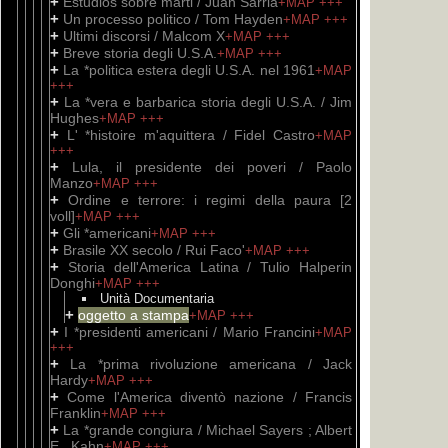
+
Estudios sobre marti / Juan Sarria
+MAP
+++
+
Un processo politico / Tom Hayden
+MAP
+++
+
Ultimi discorsi / Malcom X
+MAP
+++
+
Breve storia degli U.S.A.
+MAP
+++
+
La *politica estera degli U.S.A. nel 1961
+MAP
+++
+
La *vera e barbarica storia degli U.S.A. / Jim
Hughes
+MAP
+++
+
L' *histoire m'aquittera / Fidel Castro
+MAP
+++
+
Lula, il presidente dei poveri / Paolo
Manzo
+MAP
+++
+
Ordine e terrore: i regimi della paura [2
voll]
+MAP
+++
+
Gli *americani
+MAP
+++
+
Brasile XX secolo / Rui Faco'
+MAP
+++
+
Storia dell'America Latina / Tulio Halperin
Donghi
+MAP
+++
Unità Documentaria
+
oggetto a stampa
+MAP
+++
+
I *presidenti americani / Mario Francini
+MAP
+++
+
La *prima rivoluzione americana / Jack
Hardy
+MAP
+++
+
Come l'America diventò nazione / Francis
Franklin
+MAP
+++
+
La *grande congiura / Michael Sayers ; Albert
E., Kahn
+MAP
+++