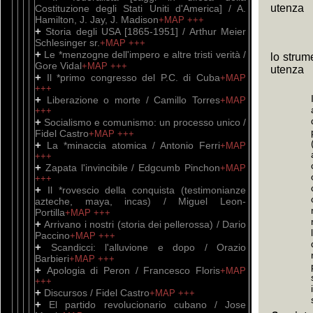
utenza
Costituzione degli Stati Uniti d'America] / A.
Hamilton, J. Jay, J. Madison
+MAP
+++
+
Storia degli USA [1865-1951] / Arthur Meier
Schlesinger sr.
+MAP
+++
+
Le *menzogne dell'impero e altre tristi verità /
lo strum
Gore Vidal
+MAP
+++
utenza
+
Il *primo congresso del P.C. di Cuba
+MAP
+++
+
Liberazione o morte / Camillo Torres
+MAP
+++
+
Socialismo e comunismo: un processo unico /
Fidel Castro
+MAP
+++
+
La *minaccia atomica / Antonio Ferri
+MAP
+++
+
Zapata l'invincibile / Edgcumb Pinchon
+MAP
+++
+
Il *rovescio della conquista (testimonianze
azteche, maya, incas) / Miguel Leon-
Portilla
+MAP
+++
+
Arrivano i nostri (storia dei pellerossa) / Dario
Paccino
+MAP
+++
+
Scandicci: l'alluvione e dopo / Orazio
Barbieri
+MAP
+++
+
Apologia di Peron / Francesco Floris
+MAP
+++
+
Discursos / Fidel Castro
+MAP
+++
+
El partido revolucionario cubano / Jose