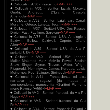
Vassalli
+MAP
+++
+
Collocati in A/30 - Fascismo
+MAP
+++
+
Collocati in A/31 - Scrittori laziali: Moravia,
Onofri, Andreotti, D'Eramo, Cassola,
Amendola
+MAP
+++
+
Collocati in A/32 - Scrittori laziali: vari, Canali,
Morante, Ortese, Lunetta, Tecchi
+MAP
+++
+
Collocati in A/37 - Scrittori USA: Dos Passos,
Dreier, Fast, Faulkner, Saroyan
+MAP
+++
+
Collocati in A/38 - Scrittori USA: Antologie e
Baldwin, Bellow, Caldwell, Capote, Crane,
Allen
+MAP
+++
+
Collocati in A/39 - Scrittori USA: da A a F;
scrittrici USA
+MAP
+++
+
Collocati in A/40 - Scrittori USA: London,
Mailer, Malamod, Matz, Melville, Powell, Sinclair,
Shaw, Singer, Styron, Traven, Wilder, Wright,
Fitzgerald, Hemingway, James, Kerouac, Lewis,
Mcinerney, Poe, Salinger, Steinbeck
+MAP
+++
+
Collocati in A/41 - Fantascienza ed altra
narrativa per ragazzi [da mappa di
corrispondenza manoscritta «Scrittori Piemonte
meno Pavese (A/55)»]
+MAP
+++
+
Collocati in A/42 - Scrittori francesi: da A a F e
Hugo
+MAP
+++
+
Collocati in A/43 - Scrittori francesi: da G a
R
+MAP
+++
+
Collocati in A/44 - Scrittori francesi: Rolland e