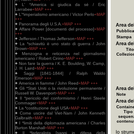
+
L' *America si giudica da sé / Eric
Larrabee
+MAP
+++
+
L'*imperialismo americano / Victor Perlo
+MAP
+++
+
Panorama degli U.S.A.
+MAP
+++
Area de
+
Affare Power [documenti del processo]
+MAP
Pubblic
+++
Stampa
+
Jefferson / Thomas Jefferson
+MAP
+++
+
Area del
La *schiavitù è uno stato di guerra / John
Brown
+MAP
+++
Tito
+
Menzogna e reticenza nel giornalismo
Collezio
americano / Robert Cirino
+MAP
+++
+
Non fare la guerra / K. E. Boulding, W. Camp,
J. H. Laird
+MAP
+++
+
Saggi [1841-1844] / Ralph Waldo
Emerson
+MAP
+++
+
America in fiamme / John Reed
+MAP
+++
+
Gli *Stati Uniti o la rivoluzione permanente /
Area del
Russell W. Davenport
+MAP
+++
Note
+
Il *pericolo del conformismo / Henri Steele
Area del
Commager
+MAP
+++
Containe
+
La *costituzione degli USA
+MAP
+++
Tipo 
+
Come uscire dal Viet-Nam / John Kenneth
sequen
Galbraith
+MAP
+++
contenu
+
I *limiti della diplomazia americana / Charles
Burton Marshall
+MAP
+++
lo strum
+
Il *federalista [saggi in difesa della