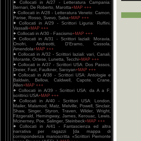
+
Collocati in A/27 - Letteratura Campania:
Bernari, De Roberto, Marotta
+MAP
+++
+
Collocati in A/28 - Letteratura Veneto: Camon,
Parise, Rosso, Svevo, Saba
+MAP
+++
+
Collocati in A/29 - Scrittori Liguria: Ruffini,
Vassalli
+MAP
+++
+
Collocati in A/30 - Fascismo
+MAP
+++
+
Collocati in A/31 - Scrittori laziali: Moravia,
Onofri, Andreotti, D'Eramo, Cassola,
Amendola
+MAP
+++
+
Collocati in A/32 - Scrittori laziali: vari, Canali,
Morante, Ortese, Lunetta, Tecchi
+MAP
+++
+
Collocati in A/37 - Scrittori USA: Dos Passos,
Dreier, Fast, Faulkner, Saroyan
+MAP
+++
+
Collocati in A/38 - Scrittori USA: Antologie e
Baldwin, Bellow, Caldwell, Capote, Crane,
Allen
+MAP
+++
+
Collocati in A/39 - Scrittori USA: da A a F;
scrittrici USA
+MAP
+++
+
Collocati in A/40 - Scrittori USA: London,
Mailer, Malamod, Matz, Melville, Powell, Sinclair,
Shaw, Singer, Styron, Traven, Wilder, Wright,
Fitzgerald, Hemingway, James, Kerouac, Lewis,
Mcinerney, Poe, Salinger, Steinbeck
+MAP
+++
+
Collocati in A/41 - Fantascienza ed altra
narrativa per ragazzi [da mappa di
corrispondenza manoscritta «Scrittori Piemonte