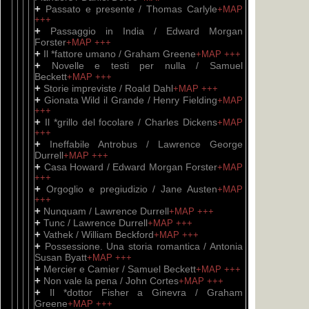
+
Passato e presente / Thomas Carlyle
+MAP
+++
+
Passaggio in India / Edward Morgan
Forster
+MAP
+++
+
Il *fattore umano / Graham Greene
+MAP
+++
+
Novelle e testi per nulla / Samuel
Beckett
+MAP
+++
+
Storie impreviste / Roald Dahl
+MAP
+++
+
Gionata Wild il Grande / Henry Fielding
+MAP
+++
+
Il *grillo del focolare / Charles Dickens
+MAP
+++
+
Ineffabile Antrobus / Lawrence George
Durrell
+MAP
+++
+
Casa Howard / Edward Morgan Forster
+MAP
+++
+
Orgoglio e pregiudizio / Jane Austen
+MAP
+++
+
Nunquam / Lawrence Durrell
+MAP
+++
+
Tunc / Lawrence Durrell
+MAP
+++
+
Vathek / William Beckford
+MAP
+++
+
Possessione. Una storia romantica / Antonia
Susan Byatt
+MAP
+++
+
Mercier e Camier / Samuel Beckett
+MAP
+++
+
Non vale la pena / John Cortes
+MAP
+++
+
Il *dottor Fisher a Ginevra / Graham
Greene
+MAP
+++