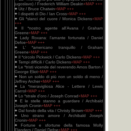
jugoslavo) / Frederich William Deakin
+MAP
+++
+
Utz / Bruce Chatwin
+MAP
+++
+
I dispetti di Dio / Ian Cross
+MAP
+++
+
Gli *slanci del cuore / Monica Dickens
+MAP
+++
+
Il *nostro agente all'Avana / Graham
Greene
+MAP
+++
+
Lady Roxana: l'amante fortunata / Daniel
Defoe
+MAP
+++
+
L' *americano tranquillo / Graham
Greene
+MAP
+++
+
Il *circolo Pickwick / Carlo Dickens
+MAP
+++
+
Tempi difficili / Carlo Dickens
+MAP
+++
+
Le *tristi vicende del reverendo Amos Barton /
George Eliot
+MAP
+++
+
Non un soldo di più non un soldo di meno /
Jeffrey Archer
+MAP
+++
+
La *meravigliosa Alice - Lettere / Lewis
Carrol
+MAP
+++
+
Lo *strale d'oro / Joseph Conrad
+MAP
+++
+
E le stelle stanno a guardare / Archibald
Joseph Cronin
+MAP
+++
+
Dal fondo della vita / Christy Brown
+MAP
+++
+
Uno strano amore / Archibald Joseph
Cronin
+MAP
+++
+
Fortune e sfortune della famosa Molly
Flanders / Daniel Defoe
+MAP
+++