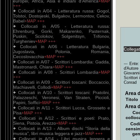
europei, Africa, Asia e indiani d'America
+MAP
+++
+
Collocati in A/04 - Letteratura russa: Gogol,
Tolstoi, Dostojeski, Bulgakov, Lermontov, Cekov,
Babel
+MAP
+++
+
Collocati in A/05 - Letteratura russa:
Ehrenburg, Gorki, Makarenko, Pasternak,
Puskin, Scolokov, Solgenitsyn, Trifonov,
Turgheniev
+MAP
+++
+
Collocati in A/06 - Letteratura Bulgaria,
Collega
Jugoslavia, Polonia, Romania,
Cecoslovacchia
+MAP
+++
+
Collocati in A/07 - Scrittori Lombardia: Gadda,
--- Ente
Mastronardi, Chiara
+MAP
+++
d'Autore
+
Collocati in A/08 - Scrittori Lombardia
+MAP
Giovanni
+++
Scrittori
+
Collocati in A/09 - Scrittori toscani: Boccaccio,
Conrad
Machiavelli, Collodi
+MAP
+++
+
Collocati in A/10 - Scrittori toscani: Pratolini,
Area d
Palazzeschi, Veronesi, Van Straten, Piccioli,
Titolo
Papini, Soffici
+MAP
+++
Area d
+
Collocati in A/11 - Scrittori Lucca, Grosseto e
Cod
Pisa
+MAP
+++
colloc
+
Collocati in A/12 - Scrittori e poeti: Prato,
Siena, Pistoia, Arezzo
+MAP
+++
Codi
+
Collocati in A/13 - Album dischi "Storia della
censi
musica", libri musica leggera e jazz
+MAP
+++
gen
+
Collocati in A/14 - Libri musica leggera e