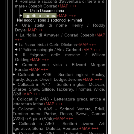
+
Romanzi e racconti d'avventura di terra e di
mare / Joseph Conrad
+MAP
+++
Unità Documentaria
+
oggetto a stampa
+MAP
+++
Nel nodo vi sono 1 sottonodi eliminati
+
Una stella di nome Henry / Roddy
Doyle
+MAP
+++
+
La *follia di Almayer / Conrad Joseph
+MAP
+++
+
La *casa trista / Carlo Dfickens
+MAP
+++
+
L' *ultima spiaggia / Alex Garland
+MAP
+++
+
Il *signore delle mosche / William
Golding
+MAP
+++
+
Camera con vista / Edward Morgan
Forster
+MAP
+++
+
Collocati in A/46 - Scrittori inglesi: Huxley,
Hardy, Joyce, Orwell, Lodge, Jerome
+MAP
+++
+
Collocati in A/47 - Scrittori inglesi: McEvan,
Sharpe, Shaw, Sillitoe, Tackeray, Thomas, Wilde,
Wolf
+MAP
+++
+
Collocati in A/48 - Letteratura greca antica e
letteratura latina
+MAP
+++
+
Collocati in A/49 - Scrittori Veneto, Friuli,
Trentino meno Parise, Rosso, Svevo, Camon
(A/28) e Arpino (A/55)
+MAP
+++
+
Collocati in A/50 - Scrittori Livorno: Arti
figurative, Storia, Dialetto, Romanzi
+MAP
+++
+
Collocati in A/51 - Letteratura Messico,