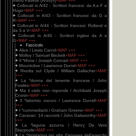
meno Pavese (A/55)»]
+MAP
+++
+
Collocati in A/42 - Scrittori francesi: da A a F e
Hugo
+MAP
+++
+
Collocati in A/43 - Scrittori francesi: da G a
R
+MAP
+++
+
Collocati in A/44 - Scrittori francesi: Rolland e
da S a V
+MAP
+++
+
Collocati in A/45 - Scrittori inglesi da A a
G
+MAP
+++
Fascicolo
+
Alice / Lewis Carrol
+MAP
+++
+
Molloy / Samuel Beckett
+MAP
+++
+
Il *tifone / Joseph Conrad
+MAP
+++
+
Mountolive / Lawrence Durrel
+MAP
+++
+
Rivolta sul Clyde / William Gallacher
+MAP
+++
+
La *donna del tenente francese / John
Fowles
+MAP
+++
+
Ma il cielo non risponde / Archibald Joseph
Cronin
+MAP
+++
+
Il *labirinto oscuro / Lawrence Durrell
+MAP
+++
+
I *commedianti / Graham Greene
+MAP
+++
+
Caravan: 14 racconti / John Galsworthy
+MAP
+++
+
La *laguna azzurra / Henry De Vere
Stacpoole
+MAP
+++
+
La *montagna più alta (l'epopea dell'esercito