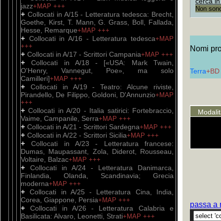
cerca in
jazz
+MAP
+++
Non sono 
+
Collocati in A/15 - Letteratura tedesca: Brecht,
Goethe, Kirst, T. Mann, G. Grass, Boll, Fallada,
Hesse, Remarque
+MAP
+++
+
Collocati in A/16 - Letteratura tedesca
+MAP
+++
Nomi prop
+
Collocati in A/17 - Scrittori Campania
+MAP
+++
+
Collocati in A/18 - [«USA: Mark Twain,
O'Henry, Vannegut, Poe», ma solo
Terra
+B
Camilleri]
+MAP
+++
+
Collocati in A/19 - Teatro: Alcune riviste,
Pirandello, De Filippo, Goldoni, D'Annunzio
+MAP
+++
+
Collocati in A/20 - Italia satirici: Fortebraccio,
Modali
Vaime, Campanile, Serra
+MAP
+++
+
Collocati in A/21 - Scrittori Sardegna
+MAP
+++
+
Collocati in A/22 - Scrittori Sicilia
+MAP
+++
+
Collocati in A/23 - Letteratura francese:
Dumas, Maupassant, Zola, Diderot, Rousseau,
Voltaire, Balzac
+MAP
+++
+
Collocati in A/24 - Letteratura Danimarca,
Finlandia, Olanda, Scandinavia; Grecia
moderna
+MAP
+++
+
Collocati in A/25 - Letteratura Cina, India,
Corea, Giappone, Persia
+MAP
+++
passa a 
+
Collocati in A/26 - Letteratura Calabria e
Basilicata: Alvaro, Leonetti, Strati
+MAP
+++