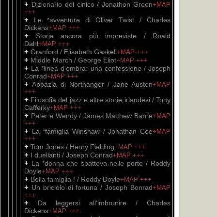
+
Dizionario del cinico / Jonathon Green
+MAP
+++
+
Le *avventure di Oliver Twist / Charles
Dickens
+MAP
+++
+
Storie ancora più impreviste / Roald
Dahl
+MAP
+++
+
Granford / Elisabeth Gaskell
+MAP
+++
+
Middle March / George Eliot
+MAP
+++
+
La *linea d'ombra: una confessione / Joseph
Conrad
+MAP
+++
+
Abbazia di Northanger / Jane Austen
+MAP
+++
+
Filosofia del jazz e altre storie irlandesi / Tony
Cafferky
+MAP
+++
+
Peter e Wendy / James Matthew Barrie
+MAP
+++
+
La *famiglia Winshaw / Jonathan Coe
+MAP
+++
+
Tom Jones / Henry Fielding
+MAP
+++
+
I duellanti / Joseph Conrad
+MAP
+++
+
La *donna che sbatteva nelle porte / Roddy
Doyle
+MAP
+++
+
Bella famiglia ! / Roddy Doyle
+MAP
+++
+
Un briciolo di fortuna / Joseph Bonrad
+MAP
+++
+
Da leggersi all'imbrunire / Charles
Dickens
+MAP
+++