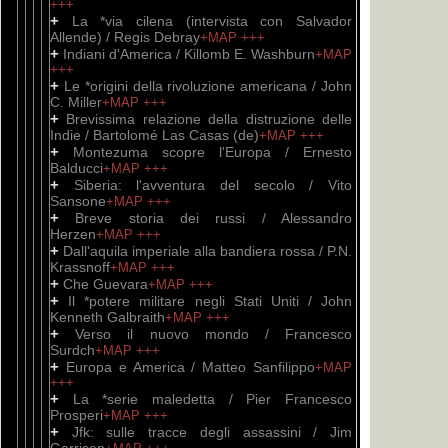
+++
+
La *via cilena (intervista con Salvador
Allende) / Regis Debray
+MAP
+++
+
Indiani d'America / Killomb E. Washburn
+MAP
+++
+
Le *origini della rivoluzione americana / John
C. Miller
+MAP
+++
+
Brevissima relazione della distruzione delle
Indie / Bartolomé Las Casas (de)
+MAP
+++
+
Montezuma scopre l'Europa / Ernesto
Balducci
+MAP
+++
+
Siberia: l'avventura del secolo / Vito
Sansone
+MAP
+++
+
Breve storia dei russi / Alessandro
Herzen
+MAP
+++
+
Dall'aquila imperiale alla bandiera rossa / P.N.
Krassnoff
+MAP
+++
+
Che Guevara
+MAP
+++
+
Il *potere militare negli Stati Uniti / John
Kenneth Galbraith
+MAP
+++
+
Verso il nuovo mondo / Francesco
Surdch
+MAP
+++
+
Europa e America / Matteo Sanfilippo
+MAP
+++
+
La *serie maledetta / Pier Francesco
Prosperi
+MAP
+++
+
Jfk: sulle tracce degli assassini / Jim