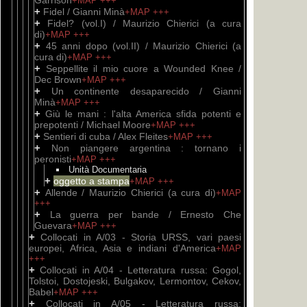
Garrison
+MAP
+++
+
Fidel / Gianni Minà
+MAP
+++
+
Fidel? (vol.I) / Maurizio Chierici (a cura
di)
+MAP
+++
+
45 anni dopo (vol.II) / Maurizio Chierici (a
cura di)
+MAP
+++
+
Seppellite il mio cuore a Wounded Knee /
Dec Brown
+MAP
+++
+
Un continente desaparecido / Gianni
Minà
+MAP
+++
+
Giù le mani : l'alta America sfida potenti e
prepotenti / Michael Moore
+MAP
+++
+
Sentieri di cuba / Alex Fleites
+MAP
+++
+
Non piangere argentina : tornano i
peronisti
+MAP
+++
Unità Documentaria
+
oggetto a stampa
+MAP
+++
+
Allende / Maurizio Chierici (a cura di)
+MAP
+++
+
La guerra per bande / Ernesto Che
Guevara
+MAP
+++
+
Collocati in A/03 - Storia URSS, vari paesi
europei, Africa, Asia e indiani d'America
+MAP
+++
+
Collocati in A/04 - Letteratura russa: Gogol,
Tolstoi, Dostojeski, Bulgakov, Lermontov, Cekov,
Babel
+MAP
+++
+
Collocati in A/05 - Letteratura russa: