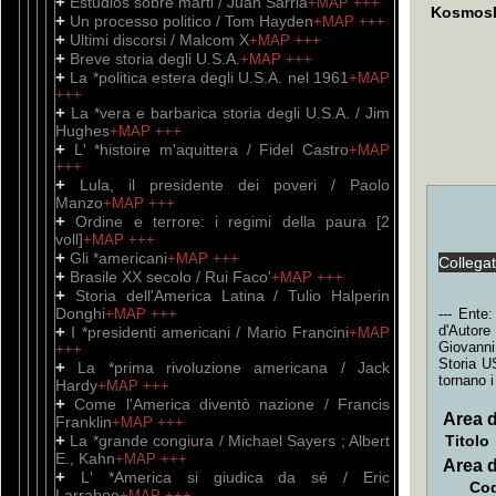
+
Estudios sobre marti / Juan Sarria
+MAP
+++
Kosmos
+
Un processo politico / Tom Hayden
+MAP
+++
+
Ultimi discorsi / Malcom X
+MAP
+++
+
Breve storia degli U.S.A.
+MAP
+++
+
La *politica estera degli U.S.A. nel 1961
+MAP
+++
+
La *vera e barbarica storia degli U.S.A. / Jim
Hughes
+MAP
+++
+
L' *histoire m'aquittera / Fidel Castro
+MAP
+++
+
Lula, il presidente dei poveri / Paolo
Manzo
+MAP
+++
+
Ordine e terrore: i regimi della paura [2
voll]
+MAP
+++
+
Gli *americani
+MAP
+++
Collega
+
Brasile XX secolo / Rui Faco'
+MAP
+++
+
Storia dell'America Latina / Tulio Halperin
Donghi
+MAP
+++
--- Ente
+
d'Autore
I *presidenti americani / Mario Francini
+MAP
Giovanni
+++
Storia U
+
La *prima rivoluzione americana / Jack
tornano i
Hardy
+MAP
+++
+
Come l'America diventò nazione / Francis
Area d
Franklin
+MAP
+++
+
La *grande congiura / Michael Sayers ; Albert
Titolo
E., Kahn
+MAP
+++
Area d
+
L' *America si giudica da sé / Eric
Cod
Larrabee
+MAP
+++