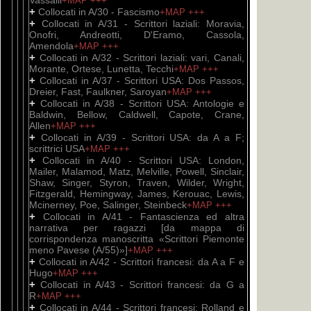
Vassalli
+MAP
+++
+
Collocati in A/30 - Fascismo
+MAP
+++
+
Collocati in A/31 - Scrittori laziali: Moravia,
Onofri, Andreotti, D'Eramo, Cassola,
Amendola
+MAP
+++
+
Collocati in A/32 - Scrittori laziali: vari, Canali,
Morante, Ortese, Lunetta, Tecchi
+MAP
+++
+
Collocati in A/37 - Scrittori USA: Dos Passos,
Dreier, Fast, Faulkner, Saroyan
+MAP
+++
+
Collocati in A/38 - Scrittori USA: Antologie e
Baldwin, Bellow, Caldwell, Capote, Crane,
Allen
+MAP
+++
+
Collocati in A/39 - Scrittori USA: da A a F;
scrittrici USA
+MAP
+++
+
Collocati in A/40 - Scrittori USA: London,
Mailer, Malamod, Matz, Melville, Powell, Sinclair,
Shaw, Singer, Styron, Traven, Wilder, Wright,
Fitzgerald, Hemingway, James, Kerouac, Lewis,
Mcinerney, Poe, Salinger, Steinbeck
+MAP
+++
+
Collocati in A/41 - Fantascienza ed altra
narrativa per ragazzi [da mappa di
corrispondenza manoscritta «Scrittori Piemonte
meno Pavese (A/55)»]
+MAP
+++
+
Collocati in A/42 - Scrittori francesi: da A a F e
Hugo
+MAP
+++
+
Collocati in A/43 - Scrittori francesi: da G a
R
+MAP
+++
+
Collocati in A/44 - Scrittori francesi: Rolland e