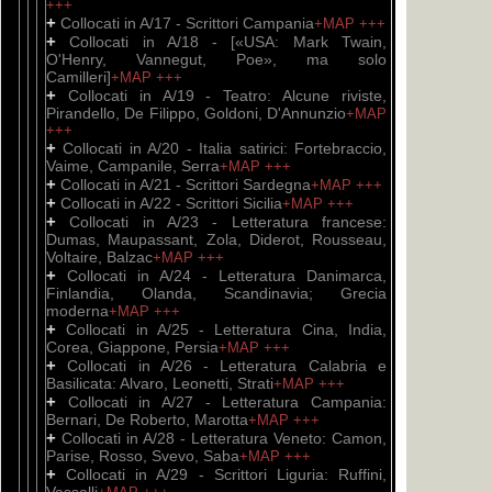
+++
+
Collocati in A/17 - Scrittori Campania
+MAP
+++
+
Collocati in A/18 - [«USA: Mark Twain,
O'Henry, Vannegut, Poe», ma solo
Camilleri]
+MAP
+++
+
Collocati in A/19 - Teatro: Alcune riviste,
Pirandello, De Filippo, Goldoni, D'Annunzio
+MAP
+++
+
Collocati in A/20 - Italia satirici: Fortebraccio,
Vaime, Campanile, Serra
+MAP
+++
+
Collocati in A/21 - Scrittori Sardegna
+MAP
+++
+
Collocati in A/22 - Scrittori Sicilia
+MAP
+++
+
Collocati in A/23 - Letteratura francese:
Dumas, Maupassant, Zola, Diderot, Rousseau,
Voltaire, Balzac
+MAP
+++
+
Collocati in A/24 - Letteratura Danimarca,
Finlandia, Olanda, Scandinavia; Grecia
moderna
+MAP
+++
+
Collocati in A/25 - Letteratura Cina, India,
Corea, Giappone, Persia
+MAP
+++
+
Collocati in A/26 - Letteratura Calabria e
Basilicata: Alvaro, Leonetti, Strati
+MAP
+++
+
Collocati in A/27 - Letteratura Campania:
Bernari, De Roberto, Marotta
+MAP
+++
+
Collocati in A/28 - Letteratura Veneto: Camon,
Parise, Rosso, Svevo, Saba
+MAP
+++
+
Collocati in A/29 - Scrittori Liguria: Ruffini,