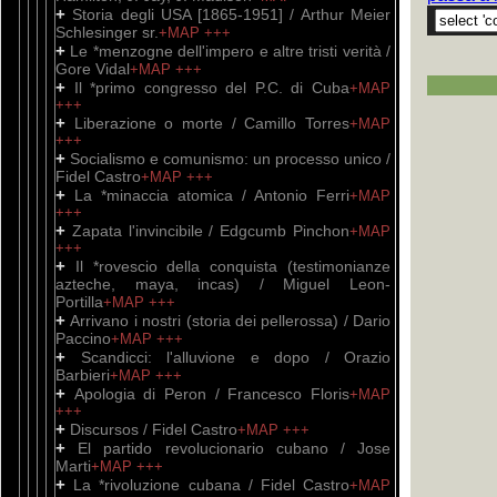
+
Storia degli USA [1865-1951] / Arthur Meier
Schlesinger sr.
+MAP
+++
+
Le *menzogne dell'impero e altre tristi verità /
Gore Vidal
+MAP
+++
+
Il *primo congresso del P.C. di Cuba
+MAP
+++
+
Liberazione o morte / Camillo Torres
+MAP
+++
+
Socialismo e comunismo: un processo unico /
Fidel Castro
+MAP
+++
+
La *minaccia atomica / Antonio Ferri
+MAP
+++
+
Zapata l'invincibile / Edgcumb Pinchon
+MAP
+++
+
Il *rovescio della conquista (testimonianze
azteche, maya, incas) / Miguel Leon-
Portilla
+MAP
+++
+
Arrivano i nostri (storia dei pellerossa) / Dario
Paccino
+MAP
+++
+
Scandicci: l'alluvione e dopo / Orazio
Barbieri
+MAP
+++
+
Apologia di Peron / Francesco Floris
+MAP
+++
+
Discursos / Fidel Castro
+MAP
+++
+
El partido revolucionario cubano / Jose
Marti
+MAP
+++
+
La *rivoluzione cubana / Fidel Castro
+MAP