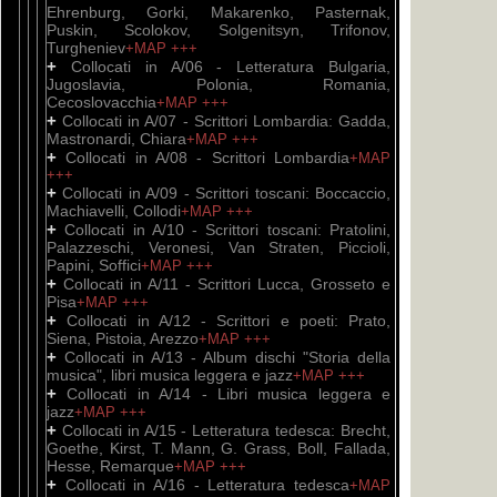
Ehrenburg, Gorki, Makarenko, Pasternak,
Puskin, Scolokov, Solgenitsyn, Trifonov,
Turgheniev
+MAP
+++
+
Collocati in A/06 - Letteratura Bulgaria,
Jugoslavia, Polonia, Romania,
Cecoslovacchia
+MAP
+++
+
Collocati in A/07 - Scrittori Lombardia: Gadda,
Mastronardi, Chiara
+MAP
+++
+
Collocati in A/08 - Scrittori Lombardia
+MAP
+++
+
Collocati in A/09 - Scrittori toscani: Boccaccio,
Machiavelli, Collodi
+MAP
+++
+
Collocati in A/10 - Scrittori toscani: Pratolini,
Palazzeschi, Veronesi, Van Straten, Piccioli,
Papini, Soffici
+MAP
+++
+
Collocati in A/11 - Scrittori Lucca, Grosseto e
Pisa
+MAP
+++
+
Collocati in A/12 - Scrittori e poeti: Prato,
Siena, Pistoia, Arezzo
+MAP
+++
+
Collocati in A/13 - Album dischi "Storia della
musica", libri musica leggera e jazz
+MAP
+++
+
Collocati in A/14 - Libri musica leggera e
jazz
+MAP
+++
+
Collocati in A/15 - Letteratura tedesca: Brecht,
Goethe, Kirst, T. Mann, G. Grass, Boll, Fallada,
Hesse, Remarque
+MAP
+++
+
Collocati in A/16 - Letteratura tedesca
+MAP