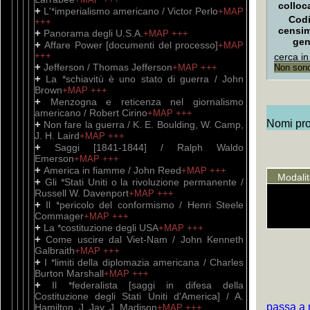
colloc
+
L'*imperialismo americano / Victor Perlo
+MAP
Codi
+++
censi
+
Panorama degli U.S.A.
+MAP
+++
gen
+
Affare Power [documenti del processo]
+MAP
+++
cerca in
+
Jefferson / Thomas Jefferson
+MAP
+++
Non sono 
+
La *schiavitù è uno stato di guerra / John
Brown
+MAP
+++
+
Menzogna e reticenza nel giornalismo
americano / Robert Cirino
+MAP
+++
Nomi prop
+
Non fare la guerra / K. E. Boulding, W. Camp,
J. H. Laird
+MAP
+++
+
Saggi [1841-1844] / Ralph Waldo
Emerson
+MAP
+++
+
America in fiamme / John Reed
+MAP
+++
Modali
+
Gli *Stati Uniti o la rivoluzione permanente /
Russell W. Davenport
+MAP
+++
+
Il *pericolo del conformismo / Henri Steele
Commager
+MAP
+++
+
La *costituzione degli USA
+MAP
+++
+
Come uscire dal Viet-Nam / John Kenneth
Galbraith
+MAP
+++
+
I *limiti della diplomazia americana / Charles
Burton Marshall
+MAP
+++
+
Il *federalista [saggi in difesa della
Costituzione degli Stati Uniti d'America] / A.
passa a 
Hamilton, J. Jay, J. Madison
+MAP
+++