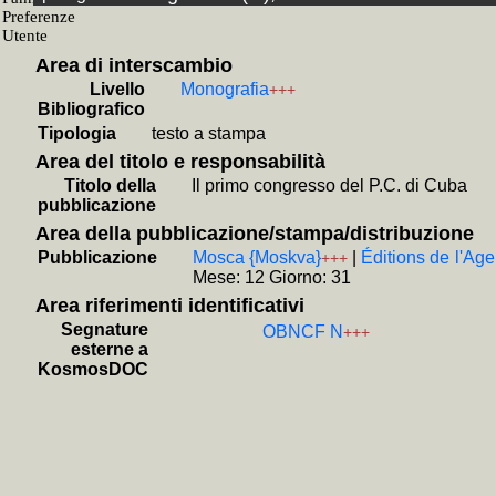
Fondo
+
Giovanni
Area di interscambio
SubF
Livello
Monografia
+++
+
Bibliote
Bibliografico
Tipologia
testo a stampa
+
Carte d
Area del titolo e responsabilità
+
Bibliot
Titolo della
Il primo congresso del P.C. di Cuba
libraria
+
pubblicazione
Seri
Area della pubblicazione/stampa/distribuzione
+
Risc
Pubblicazione
Mosca {Moskva}
|
Éditions de l'Ag
+++
Mese: 12 Giorno: 31
corrispo
Area riferimenti identificativi
Sott
Segnature
OBNCF N
+++
+
Collo
esterne a
KosmosDOC
Berlingu
+
Collo
e Gran 
Fas