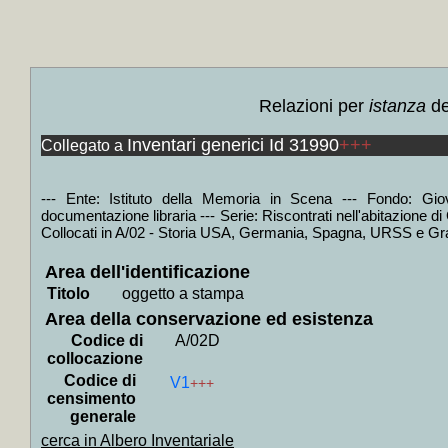
+
Estud
+
Un pr
+
Ultim
+
Breve
Relazioni per
istanza
de
+
La *p
+
La 
Inventari generici Id 31990
+++
Collegato a
Hughe
+
L' *hi
--- Ente: Istituto della Memoria in Scena --- Fondo: Giov
+
Lula,
documentazione libraria --- Serie: Riscontrati nell'abitazione d
Collocati in A/02 - Storia USA, Germania, Spagna, URSS e Gran
+
Ordine
+
Gli *
Area dell'identificazione
Titolo
oggetto a stampa
+
Brasi
Area della conservazione ed esistenza
+
Stori
Codice di
A/02D
+++
collocazione
+
I *pr
Codice di
V1
+++
censimento
+
La *p
generale
+
Come 
cerca in Albero Inventariale