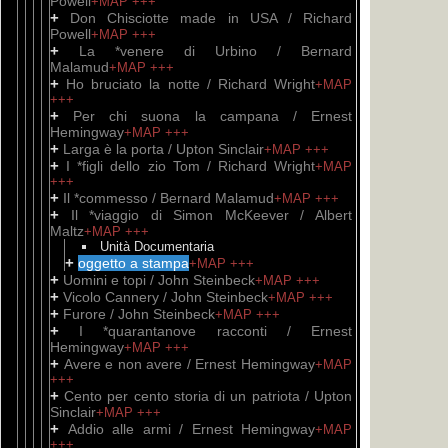
Powell
+MAP
+++
+
Don Chisciotte made in USA / Richard
Powell
+MAP
+++
+
La *venere di Urbino / Bernard
Malamud
+MAP
+++
+
Ho bruciato la notte / Richard Wright
+MAP
+++
+
Per chi suona la campana / Ernest
Hemingway
+MAP
+++
+
Larga è la porta / Upton Sinclair
+MAP
+++
+
I *figli dello zio Tom / Richard Wright
+MAP
+++
+
Il *commesso / Bernard Malamud
+MAP
+++
+
Il *viaggio di Simon McKeever / Albert
Maltz
+MAP
+++
Unità Documentaria
+
oggetto a stampa
+MAP
+++
+
Uomini e topi / John Steinbeck
+MAP
+++
+
Vicolo Cannery / John Steinbeck
+MAP
+++
+
Furore / John Steinbeck
+MAP
+++
+
I *quarantanove racconti / Ernest
Hemingway
+MAP
+++
+
Avere e non avere / Ernest Hemingway
+MAP
+++
+
Cento per cento storia di un patriota / Upton
Sinclair
+MAP
+++
+
Addio alle armi / Ernest Hemingway
+MAP
+++