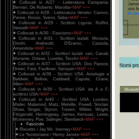
+
Collocati in A/27 - Letteratura Campania:
James,
Bernari, De Roberto, Marotta
+MAP
+++
una br
+
Collocati in A/28 - Letteratura Veneto: Camon,
di una
Parise, Rosso, Svevo, Saba
+MAP
+++
+
Collocati in A/29 - Scrittori Liguria: Ruffini,
Vassalli
+MAP
+++
+
Collocati in A/30 - Fascismo
+MAP
+++
+
Collocati in A/31 - Scrittori laziali: Moravia,
Onofri, Andreotti, D'Eramo, Cassola,
Amendola
+MAP
+++
+
Collocati in A/32 - Scrittori laziali: vari, Canali,
Morante, Ortese, Lunetta, Tecchi
+MAP
+++
+
Collocati in A/37 - Scrittori USA: Dos Passos,
Nomi prop
Dreier, Fast, Faulkner, Saroyan
+MAP
+++
+
Collocati in A/38 - Scrittori USA: Antologie e
Baldwin, Bellow, Caldwell, Capote, Crane,
Allen
+MAP
+++
+
Collocati in A/39 - Scrittori USA: da A a F;
Modali
scrittrici USA
+MAP
+++
+
Collocati in A/40 - Scrittori USA: London,
Mailer, Malamod, Matz, Melville, Powell, Sinclair,
Shaw, Singer, Styron, Traven, Wilder, Wright,
Fitzgerald, Hemingway, James, Kerouac, Lewis,
Mcinerney, Poe, Salinger, Steinbeck
+MAP
+++
Fascicolo
+
Riscatto / Jay Mc. Inerney
+MAP
+++
+
Le *bostoniane / Henry James
+MAP
+++