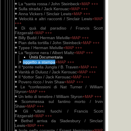
+
La *santa rossa / John Steinbeck
+MAP
+++
+
Sulla strada / Jack Kerouac
+MAP
+++
+
Anna Vickers / Sinclair Lewis
+MAP
+++
+
Velocità e altri racconti / Sinclair Lewis
+MAP
+++
+
Di quà dal paradiso / Francis Scott
Fitzgerald
+MAP
+++
+
Billy Budd / Herman Melville
+MAP
+++
+
Pian della tortilla / John Steinbeck
+MAP
+++
+
Typee / Herman Melville
+MAP
+++
+
La *legione nera / Albert Maltz
+MAP
+++
Unità Documentaria
+
oggetto a stampa
+MAP
+++
+
Il *ponte nella Jungla / B. Traven
+MAP
+++
+
Vanità di Duluoz / Jack Kerouac
+MAP
+++
+
Il *dottor Sax / Jack Kerouac
+MAP
+++
+
Povero ricco / Irvin Shaw
+MAP
+++
+
Le *confessioni di Nat Turner / William
Styron
+MAP
+++
+
Un letto di tenebre / William Styron
+MAP
+++
+
Scommessa sul fantino morto / Irvin
Shaw
+MAP
+++
+
Gli *ultimi fuochi / Francis Scott
Fitzgerald
+MAP
+++
+
Bethel arriva da Sladesbury / Sinclair
Lewis
+MAP
+++
+
Isole nella corrente / Ernest Heminway
+MAP