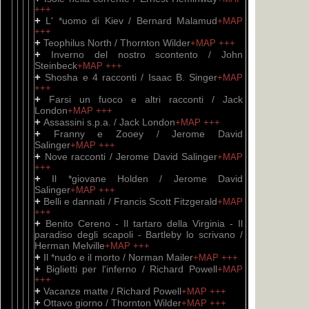
+++
+
L' *uomo di Kiev / Bernard Malamud
+MAP
+++
+
Teophilus North / Thornton Wilder
+MAP
+++
+
Inverno del nostro scontento / John
Steinbeck
+MAP
+++
+
Shosha e 4 racconti / Isaac B. Singer
+MAP
+++
+
Farsi un fuoco e altri racconti / Jack
London
+MAP
+++
+
Assassini s.p.a. / Jack London
+MAP
+++
+
Franny e Zooey / Jerome David
Salinger
+MAP
+++
+
Nove racconti / Jerome David Salinger
+MAP
+++
+
Il *giovane Holden / Jerome David
Salinger
+MAP
+++
+
Belli e dannati / Francis Scott Fitzgerald
+MAP
+++
+
Benito Cereno - Il tartaro della Virginia - Il
paradiso degli scapoli - Bartleby lo scrivano /
Herman Melville
+MAP
+++
+
Il *nudo e il morto / Norman Mailer
+MAP
+++
+
Biglietti per l'inferno / Richard Powell
+MAP
+++
+
Vacanze matte / Richard Powell
+MAP
+++
+
Ottavo giorno / Thornton Wilder
+MAP
+++