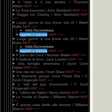
+
Il *cielo è il mio destino / Thornton
Wilder
+MAP
+++
+
La *luna tramonta / John Steinbeck
+MAP
+++
+
Viaggio con Charley / John Steinbeck
+MAP
+++
+
Lungo giorno di una breve vita (I) / Albert
Maltz
+MAP
+++
Unità Documentaria
+
oggetto a stampa
+MAP
+++
+
Lungo giorno di una breve vita (II) / Albert
Maltz
+MAP
+++
Unità Documentaria
+
oggetto a stampa
+MAP
+++
+
Il *parco dei Cervi / Norman Mailer
+MAP
+++
+
Il *pallone di ferro / Jack London
+MAP
+++
+
Una famiglia americana / Joyce Carol
Oates
+MAP
+++
+
Una vita nel vuoto / Irwin Shaw
+MAP
+++
+
Il *diamante grosso come l'Hotel Ritz / F.
Scott Fitzgerald
+MAP
+++
+
L' *età del jazz (frammenti) / F. Scott
Fitzgerald
+MAP
+++
+
L' *ultimo dei Valeri / Henry James
+MAP
+++
+
La *scelta di Sophie / Williams Stairon
+MAP
+++
+
E questa casa diede alle fiamme / Williams
Stairon
+MAP
+++