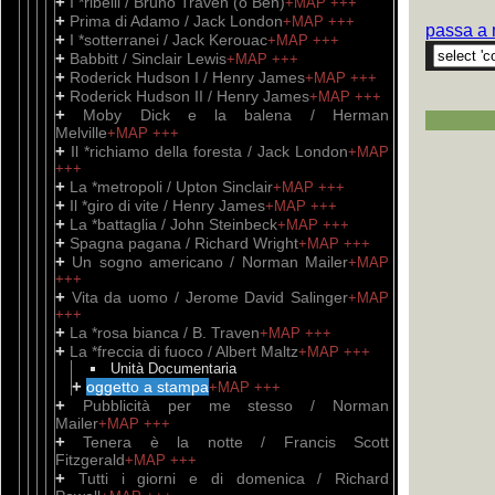
+
I *ribelli / Bruno Traven (o Ben)
+MAP
+++
+
Prima di Adamo / Jack London
+MAP
+++
passa a 
+
I *sotterranei / Jack Kerouac
+MAP
+++
+
Babbitt / Sinclair Lewis
+MAP
+++
+
Roderick Hudson I / Henry James
+MAP
+++
+
Roderick Hudson II / Henry James
+MAP
+++
+
Moby Dick e la balena / Herman
Melville
+MAP
+++
+
Il *richiamo della foresta / Jack London
+MAP
+++
+
La *metropoli / Upton Sinclair
+MAP
+++
+
Il *giro di vite / Henry James
+MAP
+++
+
La *battaglia / John Steinbeck
+MAP
+++
+
Spagna pagana / Richard Wright
+MAP
+++
+
Un sogno americano / Norman Mailer
+MAP
+++
+
Vita da uomo / Jerome David Salinger
+MAP
+++
+
La *rosa bianca / B. Traven
+MAP
+++
+
La *freccia di fuoco / Albert Maltz
+MAP
+++
Unità Documentaria
+
oggetto a stampa
+MAP
+++
+
Pubblicità per me stesso / Norman
Mailer
+MAP
+++
+
Tenera è la notte / Francis Scott
Fitzgerald
+MAP
+++
+
Tutti i giorni e di domenica / Richard