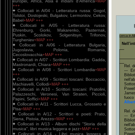
europei, Africa, Asia e indiani d'America
+MAP
+++
+
Collocati in A/04 - Letteratura russa: Gogol,
Tolstoi, Dostojeski, Bulgakov, Lermontov, Cekov,
Babel
+MAP
+++
+
Collocati in A/05 - Letteratura russa:
Ehrenburg, Gorki, Makarenko, Pasternak,
Puskin, Scolokov, Solgenitsyn, Trifonov,
cerca in Al
Turgheniev
+MAP
+++
Nell'in
+
Collocati in A/06 - Letteratura Bulgaria,
Jugoslavia, Polonia, Romania,
Cecoslovacchia
+MAP
+++
+
Collocati in A/07 - Scrittori Lombardia: Gadda,
Mastronardi, Chiara
+MAP
+++
Rel. d
+
Collocati in A/08 - Scrittori Lombardia
+MAP
--- E
+++
Bibli
+
Collocati in A/09 - Scrittori toscani: Boccaccio,
nell'
Machiavelli, Collodi
Sotto
+MAP
+++
Powel
+
Collocati in A/10 - Scrittori toscani: Pratolini,
James
Palazzeschi, Veronesi, Van Straten, Piccioli,
fuoco
Papini, Soffici
+MAP
+++
Alber
+
Collocati in A/11 - Scrittori Lucca, Grosseto e
Pisa
+MAP
+++
Rel. d
+
Collocati in A/12 - Scrittori e poeti: Prato,
--- E
Siena, Pistoia, Arezzo
+MAP
+++
Bibli
+
Collocati in A/13 - Album dischi "Storia della
nell'
musica", libri musica leggera e jazz
+MAP
+++
Sotto
+
Collocati in A/14 - Libri musica leggera e
Powel