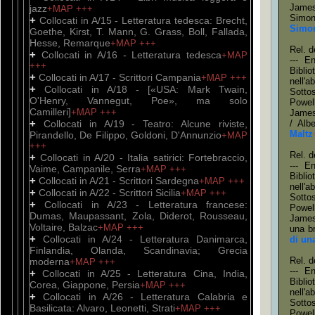
James
jazz
+MAP
+++
Simon
+
Collocati in A/15 - Letteratura tedesca: Brecht,
Simon
Goethe, Kirst, T. Mann, G. Grass, Boll, Fallada,
Hesse, Remarque
+MAP
+++
Rel. d
+
Collocati in A/16 - Letteratura tedesca
+MAP
--- E
+++
Bibli
+
Collocati in A/17 - Scrittori Campania
+MAP
+++
nell'
+
Collocati in A/18 - [«USA: Mark Twain,
Sotto
O'Henry, Vannegut, Poe», ma solo
Powel
Camilleri]
+MAP
+++
James,
+
Collocati in A/19 - Teatro: Alcune riviste,
/ Alb
Maltz
Pirandello, De Filippo, Goldoni, D'Annunzio
+MAP
+++
Rel. d
+
Collocati in A/20 - Italia satirici: Fortebraccio,
--- E
Vaime, Campanile, Serra
+MAP
+++
Bibli
+
Collocati in A/21 - Scrittori Sardegna
+MAP
+++
nell'
+
Collocati in A/22 - Scrittori Sicilia
+MAP
+++
Sotto
+
Collocati in A/23 - Letteratura francese:
Powel
Dumas, Maupassant, Zola, Diderot, Rousseau,
James,
Voltaire, Balzac
+MAP
+++
una br
+
Collocati in A/24 - Letteratura Danimarca,
di una
Finlandia, Olanda, Scandinavia; Grecia
Rel. d
moderna
+MAP
+++
--- E
+
Collocati in A/25 - Letteratura Cina, India,
Bibli
Corea, Giappone, Persia
+MAP
+++
nell'
+
Collocati in A/26 - Letteratura Calabria e
Sotto
Basilicata: Alvaro, Leonetti, Strati
+MAP
+++
Powel