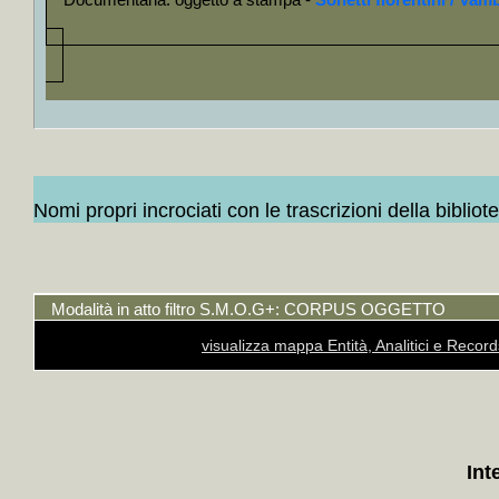
+
Colloca
+
Coll
Maupas
Balzac
+
Collo
Olanda,
+
Coll
Nomi propri incrociati con le trascrizioni della bibliot
Giappon
+
Collo
Alvaro, 
Modalità in atto filtro S.M.O.G+: CORPUS OGGETTO
+
Collo
visualizza mappa Entità, Analitici e Recor
Roberto
+
Collo
Rosso, 
+
Colloc
Int
+++