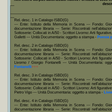
Asia e i
descr
+
Collo
Dostoje
+
Collo
Rel. desc. 1 in Catalogo ISBD(G)
--- Ente: Istituto della Memoria in Scena --- Fondo: Gio
Makaren
documentazione libraria --- Serie: Riscontrati nell'abitazi
Sottoserie: Collocati in A/50 - Scrittori Livorno: Arti figurat
Trifonov
Galletti --- Unità Documentaria: oggetto a stampa -
Poesia p
+
Collo
Rel. desc. 2 in Catalogo ISBD(G)
Polonia
--- Ente: Istituto della Memoria in Scena --- Fondo: Gio
+
Col
documentazione libraria --- Serie: Riscontrati nell'abitazi
Sottoserie: Collocati in A/50 - Scrittori Livorno: Arti figurat
Mastron
Livorno / Giorgio Fontanelli --- Unità Documentaria: o
Fontanelli
+++
+
Colloc
+
Coll
Rel. desc. 3 in Catalogo ISBD(G)
--- Ente: Istituto della Memoria in Scena --- Fondo: Gio
Machiave
documentazione libraria --- Serie: Riscontrati nell'abitazi
+
Colloc
Sottoserie: Collocati in A/50 - Scrittori Livorno: Arti figurativ
Pietro Vigo --- Unità Documentaria: oggetto a stampa -
Livor
Veronesi
Rel. desc. 4 in Catalogo ISBD(G)
+
Colloc
--- Ente: Istituto della Memoria in Scena --- Fondo: Gio
+++
documentazione libraria --- Serie: Riscontrati nell'abitazi