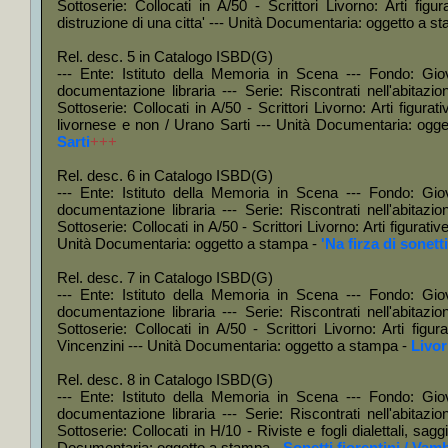
Sottoserie: Collocati in A/50 - Scrittori Livorno: Arti fig
+
Colloc
distruzione di una citta' --- Unità Documentaria: oggetto a s
Arezzo
Rel. desc. 5 in Catalogo ISBD(G)
+
Colloc
--- Ente: Istituto della Memoria in Scena --- Fondo: Gio
musica 
documentazione libraria --- Serie: Riscontrati nell'abitazi
Sottoserie: Collocati in A/50 - Scrittori Livorno: Arti figur
+
Colloc
livornese e non / Urano Sarti --- Unità Documentaria: ogg
Sarti
+++
+
Collo
Kirst,
Rel. desc. 6 in Catalogo ISBD(G)
--- Ente: Istituto della Memoria in Scena --- Fondo: Gio
Remarq
documentazione libraria --- Serie: Riscontrati nell'abitazi
+
Colloc
Sottoserie: Collocati in A/50 - Scrittori Livorno: Arti figurativ
Unità Documentaria: oggetto a stampa -
'Na firza di sonett
+
Colloc
Rel. desc. 7 in Catalogo ISBD(G)
+
Coll
--- Ente: Istituto della Memoria in Scena --- Fondo: Gio
Vannegu
documentazione libraria --- Serie: Riscontrati nell'abitazi
Sottoserie: Collocati in A/50 - Scrittori Livorno: Arti figu
+
Colloc
Vincenzini --- Unità Documentaria: oggetto a stampa -
Livor
Filippo,
Rel. desc. 8 in Catalogo ISBD(G)
+
Collo
--- Ente: Istituto della Memoria in Scena --- Fondo: Gio
documentazione libraria --- Serie: Riscontrati nell'abitazi
Campani
Sottoserie: Collocati in H/10 - Riviste e fogli dialettali, saggi
+
Colloc
Documentaria: oggetto a stampa -
Sonetti fiorentini / Vam