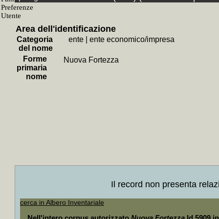
Fondo
+
Giovanni
Area dell'identificazione
SubF
Categoria
ente
|
ente economico/impresa
+
Bibliote
del nome
Forme
+
Carte d
Nuova Fortezza
primaria
+
Bibliot
nome
libraria
+
Seri
+
Risc
corrispo
Sott
+
Collo
Berlingu
+
Collo
Il record non presenta relaz
e Gran 
cerca in Albero Inventariale
+
Colloc
Nell'intero corpus autorizzato
Nuova Fortezza
Id 5909 i