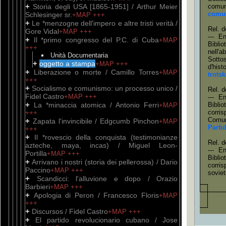
+
Storia degli USA [1865-1951] / Arthur Meier
comun
comun
Schlesinger sr.
+MAP
+++
+
Le *menzogne dell'impero e altre tristi verità /
Rel. d
Gore Vidal
+MAP
+++
--- E
+
Il *primo congresso del P.C. di Cuba
+MAP
Bibli
+++
nell'
Unità Documentaria
Sottos
+
oggetto a stampa
+MAP
+++
d'hist
+
Liberazione o morte / Camillo Torres
+MAP
trotsk
+++
+
Socialismo e comunismo: un processo unico /
Rel. d
Fidel Castro
+MAP
+++
--- E
+
La *minaccia atomica / Antonio Ferri
Bibli
+MAP
corris
+++
Comun
+
Zapata l'invincibile / Edgcumb Pinchon
+MAP
Parti
+++
+
Il *rovescio della conquista (testimonianze
Rel. d
azteche, maya, incas) / Miguel Leon-
--- E
Portilla
+MAP
+++
Bibli
+
Arrivano i nostri (storia dei pellerossa) / Dario
corris
Paccino
+MAP
+++
soviet
+
Scandicci: l'alluvione e dopo / Orazio
Barbieri
+MAP
+++
+
Apologia di Peron / Francesco Floris
+MAP
+++
+
Discursos / Fidel Castro
+MAP
+++
+
El partido revolucionario cubano / Jose