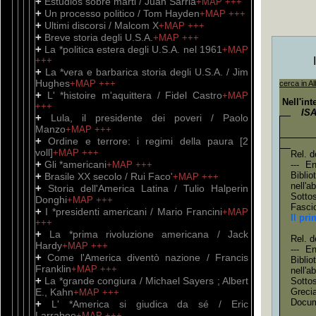
+
Estudios sobre marti / Juan Sarria
+MAP
+++
+
Un processo politico / Tom Hayden
+MAP
+++
+
Ultimi discorsi / Malcom X
+MAP
+++
+
Breve storia degli U.S.A.
+MAP
+++
+
La *politica estera degli U.S.A. nel 1961
+MAP
+++
+
La *vera e barbarica storia degli U.S.A. / Jim
Hughes
+MAP
+++
cerca in Al
+
L' *histoire m'aquittera / Fidel Castro
+MAP
Nell'in
+++
ISA
+
Lula, il presidente dei poveri / Paolo
Manzo
+MAP
+++
+
Ordine e terrore: i regimi della paura [2
voll]
+MAP
+++
Rel. d
+
Gli *americani
+MAP
+++
--- E
+
Bibli
Brasile XX secolo / Rui Faco'
+MAP
+++
nell'
+
Storia dell'America Latina / Tulio Halperin
Sotto
Donghi
+MAP
+++
Fascic
+
I *presidenti americani / Mario Francini
+MAP
Il pr
+++
+
La *prima rivoluzione americana / Jack
Rel. d
Hardy
+MAP
+++
--- E
+
Come l'America diventò nazione / Francis
Bibli
Franklin
+MAP
+++
nell'
+
La *grande congiura / Michael Sayers ; Albert
Sotto
E., Kahn
Greci
+MAP
+++
Docum
+
L' *America si giudica da sé / Eric
Larrabee
+MAP
+++