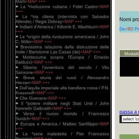
Marti
+MAP
+++
+
La *rivoluzione cubana / Fidel Castro
+MAP
+++
+
La *via cilena (intervista con Salvador
Nomi prop
Allende) / Regis Debray
+MAP
+++
+
Indiani d'America / Killomb E. Washburn
+MAP
De
+BD
P
+++
+
Le *origini della rivoluzione americana / John
C. Miller
+MAP
+++
+
Brevissima relazione della distruzione delle
Indie / Bartolomé Las Casas (de)
+MAP
+++
Modali
+
Montezuma scopre l'Europa / Ernesto
Balducci
+MAP
+++
+
Siberia: l'avventura del secolo / Vito
Sansone
+MAP
+++
+
Breve storia dei russi / Alessandro
Herzen
+MAP
+++
+
Dall'aquila imperiale alla bandiera rossa / P.N.
Krassnoff
+MAP
+++
+
Che Guevara
+MAP
+++
+
Il *potere militare negli Stati Uniti / John
Kenneth Galbraith
+MAP
+++
passa a 
+
Verso il nuovo mondo / Francesco
Surdch
+MAP
+++
+
Europa e America / Matteo Sanfilippo
+MAP
+++
+
La *serie maledetta / Pier Francesco
Prosperi
+MAP
+++