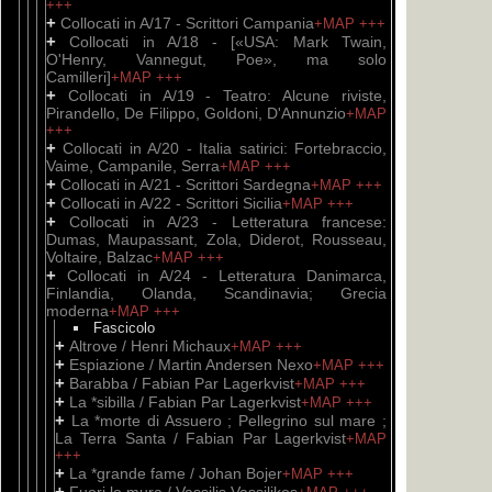
+++
+
Collocati in A/17 - Scrittori Campania
+MAP
+++
+
Collocati in A/18 - [«USA: Mark Twain,
O'Henry, Vannegut, Poe», ma solo
Camilleri]
+MAP
+++
+
Collocati in A/19 - Teatro: Alcune riviste,
Pirandello, De Filippo, Goldoni, D'Annunzio
+MAP
+++
+
Collocati in A/20 - Italia satirici: Fortebraccio,
Vaime, Campanile, Serra
+MAP
+++
+
Collocati in A/21 - Scrittori Sardegna
+MAP
+++
+
Collocati in A/22 - Scrittori Sicilia
+MAP
+++
+
Collocati in A/23 - Letteratura francese:
Dumas, Maupassant, Zola, Diderot, Rousseau,
Voltaire, Balzac
+MAP
+++
+
Collocati in A/24 - Letteratura Danimarca,
Finlandia, Olanda, Scandinavia; Grecia
moderna
+MAP
+++
Fascicolo
+
Altrove / Henri Michaux
+MAP
+++
+
Espiazione / Martin Andersen Nexo
+MAP
+++
+
Barabba / Fabian Par Lagerkvist
+MAP
+++
+
La *sibilla / Fabian Par Lagerkvist
+MAP
+++
+
La *morte di Assuero ; Pellegrino sul mare ;
La Terra Santa / Fabian Par Lagerkvist
+MAP
+++
+
La *grande fame / Johan Bojer
+MAP
+++
+