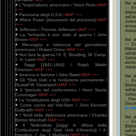
Rel. d
+
L'*imperialismo americano / Victor Perlo
+MAP
--- E
+++
Bibli
+
Panorama degli U.S.A.
+MAP
+++
nell'
+
Affare Power [documenti del processo]
+MAP
Sottos
+++
écriv
+
Jefferson / Thomas Jefferson
+MAP
+++
stamp
+
La *schiavitù è uno stato di guerra / John
Brown
+MAP
+++
Rel. d
+
--- E
Menzogna e reticenza nel giornalismo
Bibli
americano / Robert Cirino
+MAP
+++
nell'
+
Non fare la guerra / K. E. Boulding, W. Camp,
Sottos
J. H. Laird
+MAP
+++
etich
+
Saggi [1841-1844] / Ralph Waldo
stamp
Emerson
+MAP
+++
+
America in fiamme / John Reed
+MAP
+++
Rel. d
+
Gli *Stati Uniti o la rivoluzione permanente /
--- E
Russell W. Davenport
+MAP
+++
Bibli
+
Il *pericolo del conformismo / Henri Steele
nell'
Sottos
Commager
+MAP
+++
- Fas
+
La *costituzione degli USA
+MAP
+++
Docum
+
Come uscire dal Viet-Nam / John Kenneth
la re
Galbraith
+MAP
+++
+
I *limiti della diplomazia americana / Charles
Rel. d
Burton Marshall
+MAP
+++
--- E
+
Il *federalista [saggi in difesa della
Bibli
Costituzione degli Stati Uniti d'America] / A.
nell'
Hamilton, J. Jay, J. Madison
+MAP
+++
Sottos