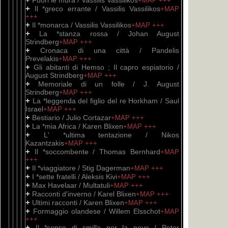
Fuori le mura / Vassilis Vassilikos
+MAP
+++
+
Il *greco errante / Vassilis Vassilikos
+MAP
+++
+
Il *monarca / Vassilis Vassilikos
+MAP
+++
+
La *stanza rossa / Johan August
Strindberg
+MAP
+++
+
Cronaca di una città / Pandelis
Prevelakis
+MAP
+++
+
Gli abitanti di Hemso ; Il capro espiatorio /
August Strindberg
+MAP
+++
+
Memoriale di un folle / J. August
Strindberg
+MAP
+++
+
La *leggenda del figlio del re Horkham / Saul
Israel
+MAP
+++
+
Bestiario / Julio Cortazar
+MAP
+++
+
La *mia Africa / Karen Blixen
+MAP
+++
+
L' *ultima tentazione / Nikos
Kazantzakis
+MAP
+++
+
Il *soccombente / Thomas Bernhard
+MAP
+++
+
Il *viaggiatore / Stig Dagerman
+MAP
+++
+
I *sette fratelli / Aleksis Kivi
+MAP
+++
+
Max Havelaar / Multatuli
+MAP
+++
+
Racconti d'inverno / Karel Blixen
+MAP
+++
+
Ultimi racconti / Karen Blixen
+MAP
+++
+
Formaggio olandese / Willem Elsschot
+MAP
+++
+
Il *senso di smilla per la neve / Peter