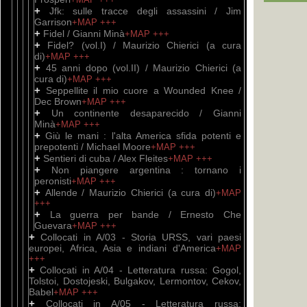
+
Jfk: sulle tracce degli assassini / Jim
Garrison
+MAP
+++
+
Fidel / Gianni Minà
+MAP
+++
+
Fidel? (vol.I) / Maurizio Chierici (a cura
di)
+MAP
+++
+
45 anni dopo (vol.II) / Maurizio Chierici (a
cura di)
+MAP
+++
+
Seppellite il mio cuore a Wounded Knee /
Dec Brown
+MAP
+++
+
Un continente desaparecido / Gianni
Minà
+MAP
+++
+
Giù le mani : l'alta America sfida potenti e
prepotenti / Michael Moore
+MAP
+++
+
Sentieri di cuba / Alex Fleites
+MAP
+++
+
Non piangere argentina : tornano i
peronisti
+MAP
+++
+
Allende / Maurizio Chierici (a cura di)
+MAP
+++
+
La guerra per bande / Ernesto Che
Guevara
+MAP
+++
+
Collocati in A/03 - Storia URSS, vari paesi
europei, Africa, Asia e indiani d'America
+MAP
+++
+
Collocati in A/04 - Letteratura russa: Gogol,
Tolstoi, Dostojeski, Bulgakov, Lermontov, Cekov,
Babel
+MAP
+++
+
Collocati in A/05 - Letteratura russa: