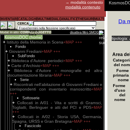
→ modalità contesto
KosmosDOC:
modalità contenuto
E' possibil
Aldo Fagiol
I cookies d
Abstract, s
Guida rapid
Guida rapid
Guida rapid
Per il canal
INVENTARI
CATALOGHI
MULTIMEDIALI
ANALITICI
THESAURI
MULTI
Da m
scrivendo 
pref. P. Bas
(Google Ana
prevalentem
consentono 
i link
Biblioteca D
https://w
+MA
CERCA
Resistenza
anonimo, ai
interpretazi
trascrizioni
con svilupp
Modal. in atto:
CORPUS OGGETTO
disattiva filtro SMOG
KosmosDOC (home)
tipologia:
+
Istituto della Memoria in Scena
+MAP
+++
Fondo
+
Giovanni Frediani
+MAP
+++
Area del
SubFondo
Categori
+
Biblioteca d'Autore: periodici
+MAP
+++
del nom
+
Carte d'Archivio
+MAP
+++
+
Biblioteca d'Autore - monografie ed altra
Forme
documentazione libraria
primaria
+MAP
+++
Serie
nome
+
Riscontrati nell'abitazione di Giovanni Frediani e
Forme
corrispondenti con inventario manoscritto
+MAP
d'uso
+++
del
Sottoserie
nome
+
Collocati in A/01 - Vita e scritti di Gramsci,
Togliatti, Berlinguer e atti del PCI e PDS
+MAP
+++
+
Collocati in A/02 - Storia USA, Germania,
Spagna, URSS e Gran Bretagna
+MAP
+++
Fascicolo