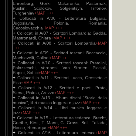
Ehrenburg, Gorki, Makarenko, Pasternak,
Puskin, Scolokov, Solgenitsyn, Trifonov,
Turgheniev
+MAP
+++
+
Collocati in A/06 - Letteratura Bulgaria,
Jugoslavia, Polonia, Romania,
Cecoslovacchia
+MAP
+++
+
Collocati in A/07 - Scrittori Lombardia: Gadda,
Mastronardi, Chiara
+MAP
+++
+
Collocati in A/08 - Scrittori Lombardia
+MAP
+++
+
Collocati in A/09 - Scrittori toscani: Boccaccio,
Machiavelli, Collodi
+MAP
+++
+
Collocati in A/10 - Scrittori toscani: Pratolini,
Palazzeschi, Veronesi, Van Straten, Piccioli,
Papini, Soffici
+MAP
+++
+
Collocati in A/11 - Scrittori Lucca, Grosseto e
Pisa
+MAP
+++
+
Collocati in A/12 - Scrittori e poeti: Prato,
Siena, Pistoia, Arezzo
+MAP
+++
+
Collocati in A/13 - Album dischi "Storia della
musica", libri musica leggera e jazz
+MAP
+++
+
Collocati in A/14 - Libri musica leggera e
jazz
+MAP
+++
+
Collocati in A/15 - Letteratura tedesca: Brecht,
Goethe, Kirst, T. Mann, G. Grass, Boll, Fallada,
Hesse, Remarque
+MAP
+++
+
Collocati in A/16 - Letteratura tedesca
+MAP