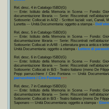
+
La *re
Rel. desc. 4 in Catalogo ISBD(G)
+
Orfeo
--- Ente: Istituto della Memoria in Scena --- Fondo: Gio
+
Tutti
documentazione libraria --- Serie: Riscontrati nell'abitazi
Sottoserie: Collocati in A/32 - Scrittori laziali: vari, Canali
+
Anoni
Lunetta --- Unità Documentaria: oggetto a stampa -
Dell'elm
+
Il *p
Rel. desc. 5 in Catalogo ISBD(G)
+
Il *f
--- Ente: Istituto della Memoria in Scena --- Fondo: Gio
documentazione libraria --- Serie: Riscontrati nell'abitazi
+
Gian 
Sottoserie: Collocati in A/48 - Letteratura greca antica e letter
+
Dizio
Unità Documentaria: oggetto a stampa -
Lettere di parassit
+
I *gi
Rel. desc. 6 in Catalogo ISBD(G)
--- Ente: Istituto della Memoria in Scena --- Fondo: Gio
+
Dove 
documentazione libraria --- Serie: Riscontrati nell'abitazi
+
Il *c
Sottoserie: Collocati in B/3 - Teatro Italiano (meno De Filipp
Pepp parrucchiere / Ciro Fontana --- Unità Documentar
+
La *b
parrucchiere / Ciro Fontana
+++
+
Mafa
Rel. desc. 7 in Catalogo ISBD(G)
+++
--- Ente: Istituto della Memoria in Scena --- Fondo: Gio
+
Il *d
documentazione libraria --- Serie: Riscontrati nell'abitazi
Sottoserie: Collocati in B/3 - Teatro Italiano (meno De Filippo
+
Il *gi
Saponaro --- Unità Documentaria: oggetto a stampa -
Giorni
+
Quand