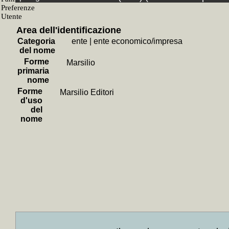
Fondo
+
Giovanni
Area dell'identificazione
SubF
Categoria
ente
|
ente economico/impresa
+
Bibliote
del nome
Forme
+
Carte d
Marsilio
primaria
+
Bibliot
nome
libraria
+
Forme
Marsilio Editori
d'uso
Seri
del
+
Risc
nome
corrispo
Sott
+
Collo
Berlingu
+
Collo
e Gran 
+
Colloc