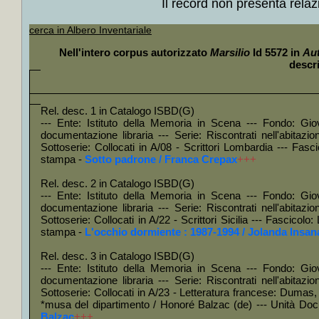
Asia e i
Il record non presenta relaz
+
Collo
cerca in Albero Inventariale
Dostoje
Nell'intero corpus autorizzato
Marsilio
Id 5572 in
Aut
+
Collo
descr
Makaren
Trifonov
Rel. desc. 1 in Catalogo ISBD(G)
+
Collo
--- Ente: Istituto della Memoria in Scena --- Fondo: Gio
Polonia
documentazione libraria --- Serie: Riscontrati nell'abitazi
Sottoserie: Collocati in A/08 - Scrittori Lombardia --- Fa
+
Col
stampa -
Sotto padrone / Franca Crepax
+++
Mastron
Rel. desc. 2 in Catalogo ISBD(G)
+
Colloc
--- Ente: Istituto della Memoria in Scena --- Fondo: Gio
documentazione libraria --- Serie: Riscontrati nell'abitazi
Fas
Sottoserie: Collocati in A/22 - Scrittori Sicilia --- Fascico
+
Autob
stampa -
L'occhio dormiente : 1987-1994 / Jolanda Insan
+
Dial
Rel. desc. 3 in Catalogo ISBD(G)
Parini
+
--- Ente: Istituto della Memoria in Scena --- Fondo: Gio
documentazione libraria --- Serie: Riscontrati nell'abitazi
+
Le *a
Sottoserie: Collocati in A/23 - Letteratura francese: Dumas
*musa del dipartimento / Honoré Balzac (de) --- Unità Do
+
Ore d
Balzac
+++