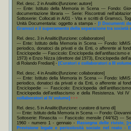
nove
Rel. desc. 2 in Analitici[funzione: autore]
--- Ente: Istituto della Memoria in Scena --- Fondo: Gio
+
Ri
documentazione libraria --- Serie: Riscontrati nell'abitazi
Sottoserie: Collocati in A/01 - Vita e scritti di Gramsci, To
dice
Unità Documentaria: oggetto a stampa -
[I Documenti de
+
Rina
Gramsci e il superamento della separazione tra società 
+MA
Rel. desc. 3 in Analitici[funzione: collaboratore]
+
Rin
--- Ente: Istituto della Memoria in Scena --- Fondo: IdMiS 
periodico, donatoci da privati e da Enti, o afferente al fond
+MA
Enciclopedie --- Fascicolo: Enciclopedia dell'antifascismo e
+
Rin
1973) e Enzo Nizza (direttore dal 1973), Enciclopedia dell'a
di Rolando Frediani] -
[Curatori e collaboratori a III volum
+MA
Rel. desc. 4 in Analitici[funzione: collaboratore]
+
Rin
--- Ente: Istituto della Memoria in Scena --- Fondo: IdMiS 
+MA
periodico, donatoci da privati e da Enti, o afferente al fond
Enciclopedie --- Fascicolo: Enciclopedia dell'antifascis
+
Rin
Enciclopedia dell'antifascismo e della Resistenza. Vol I
+MA
collaboratori al IV volume]
+++
+
Rin
Rel. desc. 5 in Analitici[funzione: curatore di turno di]
--- Ente: Istituto della Memoria in Scena --- Fondo: Giovanni F
+MA
Sottoserie: Rinascita --- Fascicolo: mensile ('44/'62) --- S
+
Ri
1960 - numero 1 - gennaio -
Rassegna delle riviste, [r
Previsione legale e pericolosità sociale nel reato - E
sett