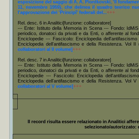
esposizione del saggio di A. A. Piontkovski, 'Il fondamen
+
196
11, novembre 1959), che delinea il quadro teorico nuov
l'approvazione dei 'Principî' federali del...
+++
+
196
Rel. desc. 6 in Analitici[funzione: collaboratore]
+
Paisie
--- Ente: Istituto della Memoria in Scena --- Fondo: IdMiS 
+
Rasse
periodico, donatoci da privati e da Enti, o afferente al fond
Enciclopedie --- Fascicolo: Enciclopedia dell'antifascismo
+
Teatro
Enciclopedia dell'antifascismo e della Resistenza. Vol I
+
Vie n
collaboratori al II volume]
+++
+
Carte d
Rel. desc. 7 in Analitici[funzione: collaboratore]
+
Bibliot
--- Ente: Istituto della Memoria in Scena --- Fondo: IdMiS 
periodico, donatoci da privati e da Enti, o afferente al fond
libraria
+
Enciclopedie --- Fascicolo: Enciclopedia dell'antifascis
Enciclopedia dell'antifascismo e della Resistenza. Vol 
Seri
collaboratori al V volume]
+++
+
Risc
corrispo
Sott
+
Collo
Il record risulta essere relazionato in Analitici aff
Berlingu
selezionato/autorizzato: di
Fas