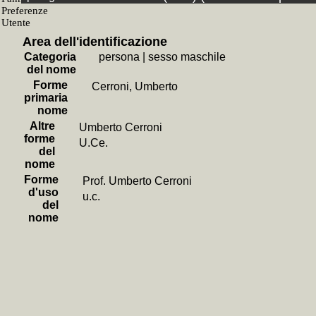
Fondo
+
Giovanni
Area dell'identificazione
SubF
Categoria
persona
|
sesso maschile
+
Bibliote
del nome
Forme
Tipol
Cerroni, Umberto
primaria
+
Periodi
nome
Live
Altre
Umberto Cerroni
forme
U.Ce.
+
l'Unità
del
+
Rinasc
nome
Forme
Prof. Umberto Cerroni
Liv
d'uso
u.c.
+
mensi
del
nome
Liv
+
194
+
194
+
194
+
194