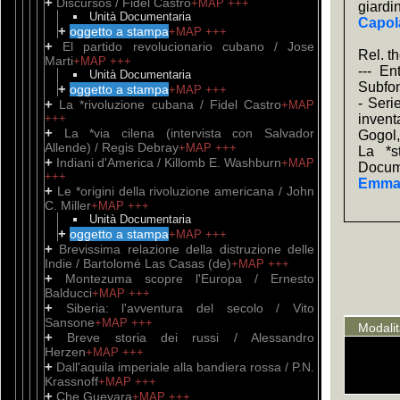
+
Discursos / Fidel Castro
+MAP
+++
giardi
Unità Documentaria
Capola
+
oggetto a stampa
+MAP
+++
+
El partido revolucionario cubano / Jose
Rel. t
Marti
+MAP
+++
--- En
Unità Documentaria
Subfon
+
oggetto a stampa
+MAP
+++
- Seri
+
La *rivoluzione cubana / Fidel Castro
+MAP
+++
invent
+
La *via cilena (intervista con Salvador
Gogol,
Allende) / Regis Debray
+MAP
+++
La *s
+
Indiani d'America / Killomb E. Washburn
+MAP
Docum
+++
Emman
+
Le *origini della rivoluzione americana / John
C. Miller
+MAP
+++
Unità Documentaria
+
oggetto a stampa
+MAP
+++
+
Brevissima relazione della distruzione delle
Indie / Bartolomé Las Casas (de)
+MAP
+++
+
Montezuma scopre l'Europa / Ernesto
Balducci
+MAP
+++
+
Siberia: l'avventura del secolo / Vito
Sansone
+MAP
+++
Modali
+
Breve storia dei russi / Alessandro
Herzen
+MAP
+++
+
Dall'aquila imperiale alla bandiera rossa / P.N.
Krassnoff
+MAP
+++
+
Che Guevara
+MAP
+++