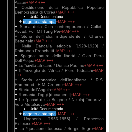
Assan
+MAP
+++
+
Costituzione della Repubblica Popolare
Democratica di Corea
+MAP
+++
Unità Documentaria
+
oggetto a stampa
+MAP
+++
+
Storia della Cina contemporanea / Collett.
Accad. Pol. Mil Tung Pei
+MAP
+++
+
Storia dell'India indipendente / Charles
Bettelhein
+MAP
+++
+
Nella Dancalia etiopica [1928-1929] /
Raimondo Franchetti
+MAP
+++
+
Spagna: paura della libertà / Gian Piero
Dell'Acqua
+MAP
+++
+
Le *civiltà africane / Denise Paulme
+MAP
+++
+
Il *risveglio dell'Africa / Piero Tedeschi
+MAP
+++
+
Storia economica dell'Inghilterra / R.S.
Hammond ; H.M. Croome
+MAP
+++
+
Storia dell'Angola
+MAP
+++
+
Romania d'oggi [documenti]
+MAP
+++
+
Le *passé de la Bulgarie / Nikolaj Todorov ;
Vera Mutafcieva
+MAP
+++
Unità Documentaria
+
oggetto a stampa
+MAP
+++
+
Ungheria [1956-1958] / Francesco
Pistoiese
+MAP
+++
+
La *questione tedesca / Sergio Segre
+MAP