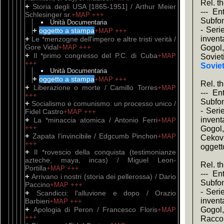
Rel. t
+
Storia degli USA [1865-1951] / Arthur Meier
--- En
Schlesinger sr.
+MAP
+++
Subfon
Unità Documentaria
- Seri
+
oggetto a stampa
+MAP
+++
+
invent
Le *menzogne dell'impero e altre tristi verità /
Gore Vidal
+MAP
+++
Gogol,
+
Il *primo congresso del P.C. di Cuba
+MAP
Soviet
+++
Soviet
Unità Documentaria
+
oggetto a stampa
+MAP
+++
Rel. t
+
Liberazione o morte / Camillo Torres
+MAP
--- En
+++
Subfon
+
Socialismo e comunismo: un processo unico /
- Seri
Fidel Castro
+MAP
+++
+
invent
La *minaccia atomica / Antonio Ferri
+MAP
+++
Gogol,
+
Zapata l'invincibile / Edgcumb Pinchon
+MAP
Cekov 
+++
oggett
+
Il *rovescio della conquista (testimonianze
azteche, maya, incas) / Miguel Leon-
Rel. t
Portilla
+MAP
+++
--- En
+
Arrivano i nostri (storia dei pellerossa) / Dario
Subfon
Paccino
+MAP
+++
- Seri
+
Scandicci: l'alluvione e dopo / Orazio
invent
Barbieri
+MAP
+++
+
Apologia di Peron / Francesco Floris
Gogol,
+MAP
+++
Raccon