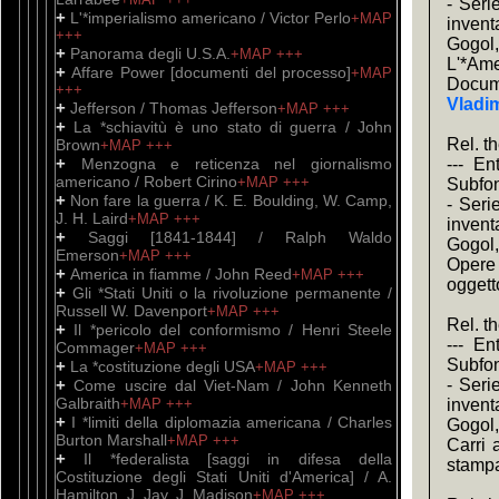
- Seri
+
L'*imperialismo americano / Victor Perlo
+MAP
invent
+++
Gogol,
+
Panorama degli U.S.A.
+MAP
+++
L'*Am
+
Affare Power [documenti del processo]
+MAP
Docum
+++
Vladi
+
Jefferson / Thomas Jefferson
+MAP
+++
+
La *schiavitù è uno stato di guerra / John
Rel. t
Brown
+MAP
+++
+
Menzogna e reticenza nel giornalismo
--- En
americano / Robert Cirino
+MAP
+++
Subfon
+
Non fare la guerra / K. E. Boulding, W. Camp,
- Seri
J. H. Laird
+MAP
+++
invent
+
Saggi [1841-1844] / Ralph Waldo
Gogol,
Emerson
+MAP
+++
Opere 
+
America in fiamme / John Reed
+MAP
+++
oggett
+
Gli *Stati Uniti o la rivoluzione permanente /
Russell W. Davenport
+MAP
+++
Rel. t
+
Il *pericolo del conformismo / Henri Steele
--- En
Commager
+MAP
+++
Subfon
+
La *costituzione degli USA
+MAP
+++
+
- Seri
Come uscire dal Viet-Nam / John Kenneth
Galbraith
+MAP
+++
invent
+
I *limiti della diplomazia americana / Charles
Gogol,
Burton Marshall
+MAP
+++
Carri 
+
Il *federalista [saggi in difesa della
stamp
Costituzione degli Stati Uniti d'America] / A.
Hamilton, J. Jay, J. Madison
+MAP
+++