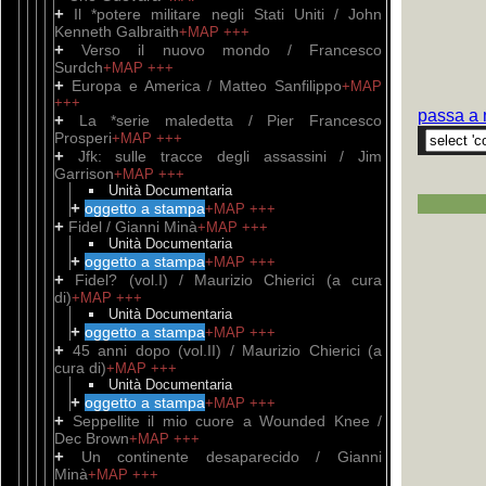
+
Il *potere militare negli Stati Uniti / John
Kenneth Galbraith
+MAP
+++
+
Verso il nuovo mondo / Francesco
Surdch
+MAP
+++
+
Europa e America / Matteo Sanfilippo
+MAP
+++
passa a 
+
La *serie maledetta / Pier Francesco
Prosperi
+MAP
+++
+
Jfk: sulle tracce degli assassini / Jim
Garrison
+MAP
+++
Unità Documentaria
+
oggetto a stampa
+MAP
+++
+
Fidel / Gianni Minà
+MAP
+++
Unità Documentaria
+
oggetto a stampa
+MAP
+++
+
Fidel? (vol.I) / Maurizio Chierici (a cura
di)
+MAP
+++
Unità Documentaria
+
oggetto a stampa
+MAP
+++
+
45 anni dopo (vol.II) / Maurizio Chierici (a
cura di)
+MAP
+++
Unità Documentaria
+
oggetto a stampa
+MAP
+++
+
Seppellite il mio cuore a Wounded Knee /
Dec Brown
+MAP
+++
+
Un continente desaparecido / Gianni
Minà
+MAP
+++