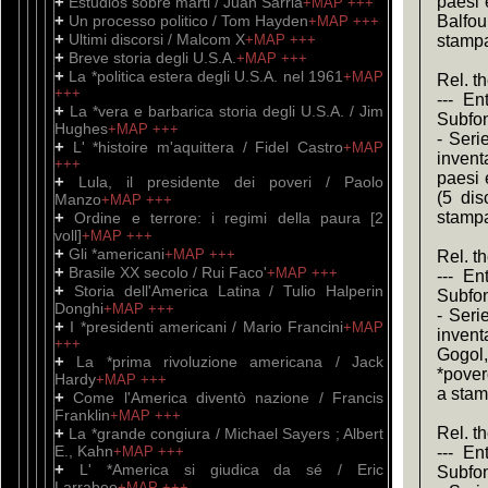
+
paesi 
Estudios sobre marti / Juan Sarria
+MAP
+++
+
Un processo politico / Tom Hayden
Balfou
+MAP
+++
+
Ultimi discorsi / Malcom X
+MAP
+++
stamp
+
Breve storia degli U.S.A.
+MAP
+++
+
La *politica estera degli U.S.A. nel 1961
+MAP
Rel. t
+++
--- En
+
La *vera e barbarica storia degli U.S.A. / Jim
Subfon
Hughes
+MAP
+++
- Seri
+
L' *histoire m'aquittera / Fidel Castro
+MAP
invent
+++
paesi 
+
Lula, il presidente dei poveri / Paolo
(5 dis
Manzo
+MAP
+++
+
stamp
Ordine e terrore: i regimi della paura [2
voll]
+MAP
+++
+
Gli *americani
+MAP
+++
Rel. t
+
Brasile XX secolo / Rui Faco'
+MAP
+++
--- En
+
Storia dell'America Latina / Tulio Halperin
Subfon
Donghi
+MAP
+++
- Seri
+
I *presidenti americani / Mario Francini
+MAP
invent
+++
Gogol,
+
La *prima rivoluzione americana / Jack
*pover
Hardy
+MAP
+++
a stam
+
Come l'America diventò nazione / Francis
Franklin
+MAP
+++
+
Rel. t
La *grande congiura / Michael Sayers ; Albert
E., Kahn
+MAP
+++
--- En
+
L' *America si giudica da sé / Eric
Subfon
Larrabee
+MAP
+++