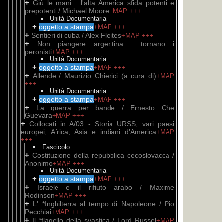
+
Giù le mani : l'alta America sfida potenti e
prepotenti / Michael Moore
+MAP
+++
Unità Documentaria
+
oggetto a stampa
+MAP
+++
+
Sentieri di cuba / Alex Fleites
+MAP
+++
+
Non piangere argentina : tornano i
peronisti
+MAP
+++
Unità Documentaria
+
oggetto a stampa
+MAP
+++
+
Allende / Maurizio Chierici (a cura di)
+MAP
+++
Unità Documentaria
+
oggetto a stampa
+MAP
+++
+
La guerra per bande / Ernesto Che
Guevara
+MAP
+++
+
Collocati in A/03 - Storia URSS, vari paesi
europei, Africa, Asia e indiani d'America
+MAP
+++
Fascicolo
+
Costituzione della repubblica cecoslovacca /
Anonimo
+MAP
+++
Unità Documentaria
+
oggetto a stampa
+MAP
+++
+
Israele e il rifiuto arabo / Maxime
Rodinson
+MAP
+++
+
L' *Inghilterra al tempo di Napoleone / Pio
Pecchiai
+MAP
+++
+
Il *flagello della svastica / Lord Russel
+MAP