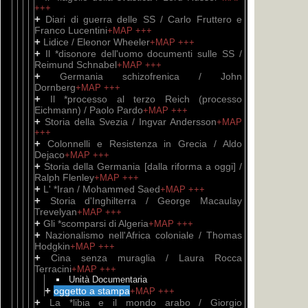
+++
+
Diari di guerra delle SS / Carlo Fruttero e
Franco Lucentini
+MAP
+++
+
Lidice / Eleonor Wheeler
+MAP
+++
+
Il *disonore dell'uomo documenti sulle SS /
Reimund Schnabel
+MAP
+++
+
Germania schizofrenica / John
Dornberg
+MAP
+++
+
Il *processo al terzo Reich (processo
Eichmann) / Paolo Pardo
+MAP
+++
+
Storia della Svezia / Ingvar Andersson
+MAP
+++
+
Colonnelli e Resistenza in Grecia / Aldo
Dejaco
+MAP
+++
+
Storia della Germania [dalla riforma a oggi] /
Ralph Flenley
+MAP
+++
+
L' *Iran / Mohammed Saed
+MAP
+++
+
Storia d'Inghilterra / George Macaulay
Trevelyan
+MAP
+++
+
Gli *scomparsi di Algeria
+MAP
+++
+
Nazionalismo nell'Africa coloniale / Thomas
Hodgkin
+MAP
+++
+
Cina senza muraglia / Laura Rocca
Terracini
+MAP
+++
Unità Documentaria
+
oggetto a stampa
+MAP
+++
+
La *libia e il mondo arabo / Giorgio