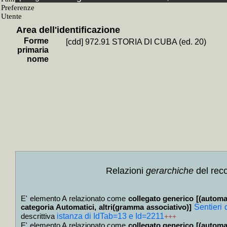
Fondo
+
Giovanni
Area dell'identificazione
SubF
Forme
[cdd] 972.91 STORIA DI CUBA (ed. 20)
+
Bibliote
primaria
nome
+
Carte d
+
Bibliot
libraria
+
Seri
+
Risc
corrispo
Sott
+
Collo
Relazioni
gerarchiche
del reco
Berlingu
+
Collo
E' elemento A relazionato come
collegato generico [(automa
e Gran 
categoria Automatici, altri(gramma associativo)]
Sentieri
Fas
descrittiva
istanza di IdTab=13 e Id=2211
+++
E' elemento A relazionato come
collegato generico [(automa