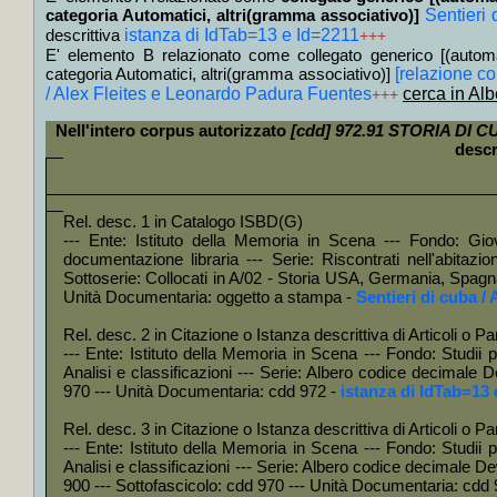
+
Estud
categoria Automatici, altri(gramma associativo)]
Sentieri
+
Un pr
descrittiva
istanza di IdTab=13 e Id=2211
+++
E' elemento B relazionato come collegato generico [(autom
+
Ultim
categoria Automatici, altri(gramma associativo)]
[relazione 
+
Breve
/ Alex Fleites e Leonardo Padura Fuentes
cerca in Alb
+++
+
La *p
Nell'intero corpus autorizzato
[cdd] 972.91 STORIA DI CU
+
La 
descr
Hughe
+
L' *hi
Rel. desc. 1 in Catalogo ISBD(G)
+
Lula,
--- Ente: Istituto della Memoria in Scena --- Fondo: Gio
documentazione libraria --- Serie: Riscontrati nell'abitazi
+
Ordine
Sottoserie: Collocati in A/02 - Storia USA, Germania, Spagna
Unità Documentaria: oggetto a stampa -
Sentieri di cuba /
+
Gli *
+
Brasi
Rel. desc. 2 in Citazione o Istanza descrittiva di Articoli o 
--- Ente: Istituto della Memoria in Scena --- Fondo: Studii par
+
Stori
Analisi e classificazioni --- Serie: Albero codice decimale 
+++
970 --- Unità Documentaria: cdd 972 -
istanza di IdTab=13 
+
I *pr
Rel. desc. 3 in Citazione o Istanza descrittiva di Articoli o 
+
La *p
--- Ente: Istituto della Memoria in Scena --- Fondo: Studii par
Analisi e classificazioni --- Serie: Albero codice decimale De
+
Come 
900 --- Sottofascicolo: cdd 970 --- Unità Documentaria: cdd