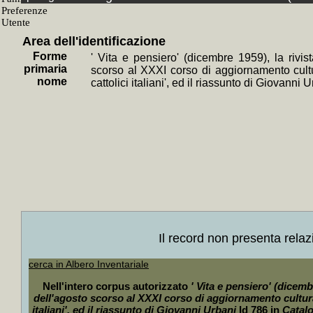
Fondo
+
Giovanni
Area dell'identificazione
SubF
Forme
' Vita e pensiero' (dicembre 1959), la rivist
+
Bibliote
primaria
scorso al XXXI corso di aggiornamento cultur
nome
cattolici italiani', ed il riassunto di Giovanni 
Tipol
+
Periodi
Live
+
l'Unità
+
Rinasc
Liv
+
mensi
Liv
+
194
Il record non presenta relaz
+
194
cerca in Albero Inventariale
+
194
Nell'intero corpus autorizzato
' Vita e pensiero' (dicembr
+
194
dell'agosto scorso al XXXI corso di aggiornamento culturale
italiani', ed il riassunto di Giovanni Urbani
Id 786 in
Catalo