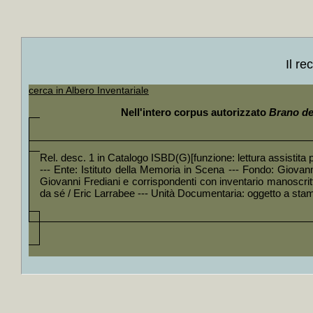
+
Gli *Stati
+
Il *peric
+
La *costit
+
Come usci
+
I *limiti 
Il r
+
Il *federa
+
Storia deg
+
Le *menzog
cerca in Albero Inventariale
+
Il *primo 
+
Liberazion
Nell'intero corpus autorizzato
Brano des
+
Socialism
+
La *minacc
+
Zapata l'i
+
Il *rovesc
Rel. desc. 1 in Catalogo ISBD(G)[funzione: lettura assistita 
+
Arrivano i
--- Ente: Istituto della Memoria in Scena --- Fondo: Giovanni
+
Scandicci:
Giovanni Frediani e corrispondenti con inventario manoscrit
+
Apologia d
da sé / Eric Larrabee --- Unità Documentaria: oggetto a sta
+
Discursos 
+
El partido
+
La *rivolu
+
La *via ci
+
Indiani d
+
Le *origin
+
Brevissima
+
Montezuma
+
Siberia: l
+
Breve stor
+
Dall'aquil