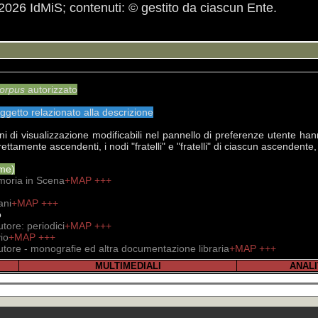
6 IdMiS; contenuti: © gestito da ciascun Ente.
 non hanno funzione per terzi, ma soltanto tecnica e di 
mposizione nelle eterogenee dimensioni catalografiche, so
mposti di + non necessitano il ricaricamento della pagina
nsieme selezionato del corpus autorizzato può essere espl
rial cliccare:
D
forniscono i brani dell'intera indistinguibile documentazi
l 5 per mille ad IdMiS - Istituto della Memoria in Scena (O
a 15 anni, Firenze, IdMiS, 2015 (edizione critica a cura di E. 
https://www.youtube.com/channel/UClzGpMa
 stato utilizzato come assimilato anonimo, ai sensi dei 
tenuta condivisibile quale interpretazione univoca; altrim
scrizione), e
+KWPN
(brani delle trascrizioni relative)
r la bibliografia 70° Resistenza e Liberazione
luppo significativo in sottocampi testuali terminano in asis, 
orpus
autorizzato
oggetto relazionato alla descrizione
ni di visualizzazione modificabili nel pannello di preferenze utente 
irettamente ascendenti, i nodi "fratelli" e "fratelli" di ciascun ascendent
me)
emoria in Scena
+MAP
+++
ani
+MAP
+++
o
utore: periodici
+MAP
+++
io
+MAP
+++
Autore - monografie ed altra documentazione libraria
+MAP
+++
MULTIMEDIALI
ANALI
nell'abitazione di Giovanni Frediani e corrispondenti con inventario mano
rie
 A/01 - Vita e scritti di Gramsci, Togliatti, Berlinguer e atti del PCI e PDS
in A/02 - Storia USA, Germania, Spagna, URSS e Gran Bretagna
+MAP
+
olo